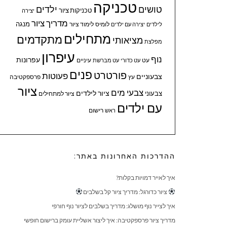
טכניקה
טושים
ילדים
טכניקות ציור
יצירה
מדריך ציור
מנגה
לומיס
לימוד ציור
לילדים
יצירה עם ילדים
מתחילים
מתקדמים
מציאותי
מפלצת
עיפרון
נוף
עפרונות
עיניים
עט
עט כדורי
עט מברשת
פנים
פורטרט
פעוטות
צבעוניים
עץ
פרספקטיבה
ציור
צבעי מים
ציור לילדים
צבעוני
ציור למתחילים
עם ילדים
ראש
רישום
ההדרכות האחרונות באתר:
איך לאייר דמויות בקלות?
ציור כדורגל: מדריך ציור קל בשלבים
איך לצייר נוף מושלג: מדריך בשלבים לציור נוף חורפי
מדריך ציור פרספקטיבה: איך ליצור אשליית עומק ברישום חופשי