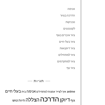
אנימה
הדרכה בציור
טכניקות
לקטנטנים
ציור איברים בגוף
ציור בעלי חיים
ציור דיוקנאות
ציור למתחילים
ציור למתקדמים
ציור נוף
תגיות
בעלי חיים
אנימה
anime
איך לצייר
בית
אמנות למתחילים
הדרכה
דיוקן
הצללה
גוף
חיות
טוש