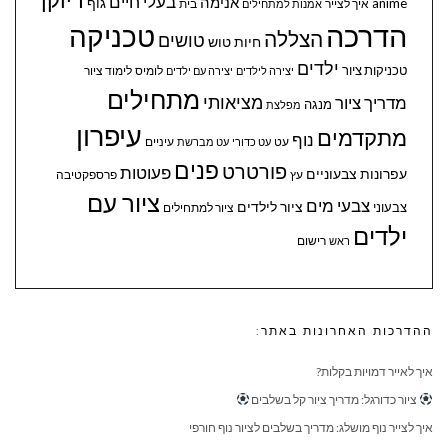
בעלי חיים
אנימה
גוף
anime
איך לצייר
בית
אמנות למתחילים
הדרכה
טכניקה
הצללה
טושים
חיות
טוש
ילדים
טכניקות ציור
לומיס
לימוד ציור
יצירה לילדים
יצירה עם ילדים
מתחילים
מציאותי
מדריך ציור
מנגה
מפלצת
עיפרון
מתקדמים
נוף
עיניים
עט
עט כדורי
עט מברשת
פנים
פורטרט
פעוטות
עפרונות צבעוניים
עץ
פרספקטיבה
ציור עם
צבעי מים
ציור לילדים
צבעוני
ציור למתחילים
ילדים
ראש
רישום
ההדרכות האחרונות באתר:
איך לאייר דמויות בקלות?
ציור כדורגל: מדריך ציור קל בשלבים
איך לצייר נוף מושלג: מדריך בשלבים לציור נוף חורפי