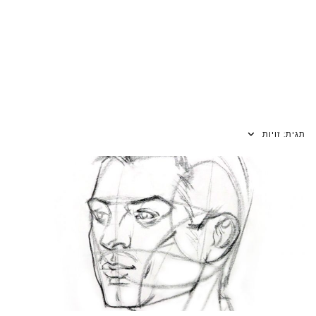
תגית:
זויות