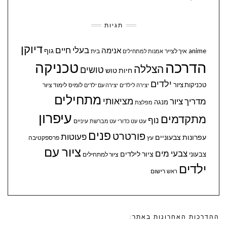
תגיות
דיוקן
בעלי חיים
אנימה
גוף
anime
איך לצייר
בית
אמנות למתחילים
הדרכה
טכניקה
הצללה
טושים
חיות
טוש
ילדים
טכניקות ציור
לומיס
לימוד ציור
יצירה לילדים
יצירה עם ילדים
מתחילים
מציאותי
מדריך ציור
מנגה
מפלצת
עיפרון
מתקדמים
נוף
עיניים
עט
עט כדורי
עט מברשת
פנים
פורטרט
פעוטות
עפרונות צבעוניים
עץ
פרספקטיבה
ציור עם
צבעי מים
ציור לילדים
צבעוני
ציור למתחילים
ילדים
ראש
רישום
ההדרכות האחרונות באתר: