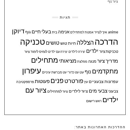
ציור נוף
תגיות
דיוקן
בעלי חיים
אנימה
גוף
anime
איך לצייר
בית
אמנות למתחילים
הדרכה
טכניקה
הצללה
טושים
חיות
טוש
ילדים
טכניקות ציור
לומיס
לימוד ציור
יצירה לילדים
יצירה עם ילדים
מתחילים
מציאותי
מדריך ציור
מנגה
מפלצת
עיפרון
מתקדמים
נוף
עיניים
עט
עט כדורי
עט מברשת
פנים
פורטרט
פעוטות
עפרונות צבעוניים
עץ
פרספקטיבה
ציור עם
צבעי מים
ציור לילדים
צבעוני
ציור למתחילים
ילדים
ראש
רישום
ההדרכות האחרונות באתר: