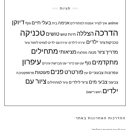
תגיות
דיוקן
בעלי חיים
אנימה
גוף
anime
איך לצייר
בית
אמנות למתחילים
הדרכה
טכניקה
הצללה
טושים
חיות
טוש
ילדים
טכניקות ציור
לומיס
לימוד ציור
יצירה לילדים
יצירה עם ילדים
מתחילים
מציאותי
מדריך ציור
מנגה
מפלצת
עיפרון
מתקדמים
נוף
עיניים
עט
עט כדורי
עט מברשת
פנים
פורטרט
פעוטות
עפרונות צבעוניים
עץ
פרספקטיבה
ציור עם
צבעי מים
ציור לילדים
צבעוני
ציור למתחילים
ילדים
ראש
רישום
ההדרכות האחרונות באתר:
איך לאייר דמויות בקלות?