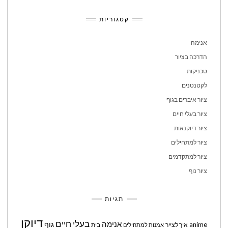
קטגוריות
אנימה
הדרכה בציור
טכניקות
לקטנטנים
ציור איברים בגוף
ציור בעלי חיים
ציור דיוקנאות
ציור למתחילים
ציור למתקדמים
ציור נוף
תגיות
דיוקן
בעלי חיים
אנימה
גוף
anime
איך לצייר
בית
אמנות למתחילים