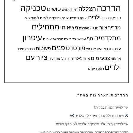
הדרכה
טכניקה
הצללה
טושים
חיות
טוש
ילדים
טכניקות ציור
לומיס
לימוד ציור
יצירה לילדים
יצירה עם ילדים
מתחילים
מציאותי
מדריך ציור
מנגה
מפלצת
עיפרון
מתקדמים
נוף
עיניים
עט
עט כדורי
עט מברשת
פנים
פורטרט
פעוטות
עפרונות צבעוניים
עץ
פרספקטיבה
ציור עם
צבעי מים
ציור לילדים
צבעוני
ציור למתחילים
ילדים
ראש
רישום
ההדרכות האחרונות באתר:
איך לאייר דמויות בקלות?
ציור כדורגל: מדריך ציור קל בשלבים
איך לצייר נוף מושלג: מדריך בשלבים לציור נוף חורפי
מדריך ציור פרספקטיבה: איך ליצור אשליית עומק ברישום חופשי