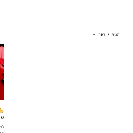
תגית:
ג'ירפה
פש
למד