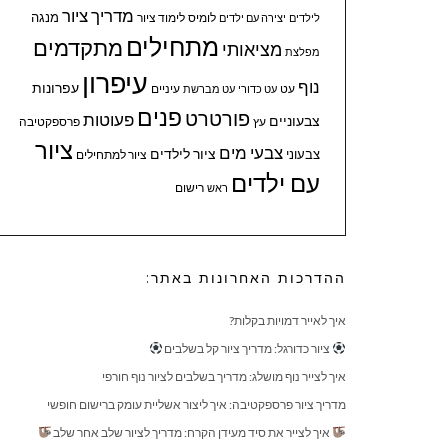
מדריך ציור
מנגה
לומיס
לימוד ציור
לילדים
יצירה עם ילדים
מתחילים
מתקדמים
מציאותי
מפלצת
עיפרון
נוף
עפרונות
עיניים
עט
עט כדורי
עט מברשת
פנים
פורטרט
פעוטות
צבעוניים
עץ
פרספקטיבה
ציור
צבעי מים
ציור לילדים
צבעוני
ציור למתחילים
עם ילדים
ראש
רישום
ההדרכות האחרונות באתר:
איך לאייר דמויות בקלות?
ציור כדורגל: מדריך ציור קל בשלבים
איך לצייר נוף מושלג: מדריך בשלבים לציור נוף חורפי
מדריך ציור פרספקטיבה: איך ליצור אשליית עומק ברישום חופשי
איך לצייר את סיד מעידן הקרח: מדריך לציור שלב אחר שלב