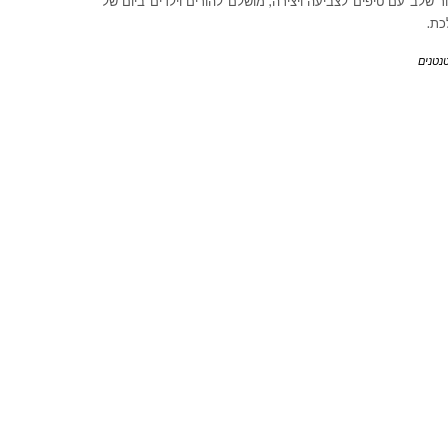
 שלב עם טיפים לצביעה ויצירה, מושלם להורים וילדים ביום של
כת.
נטנים