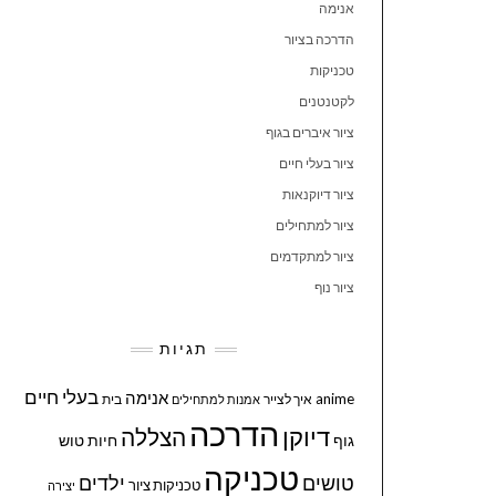
אנימה
הדרכה בציור
טכניקות
לקטנטנים
ציור איברים בגוף
ציור בעלי חיים
ציור דיוקנאות
ציור למתחילים
ציור למתקדמים
ציור נוף
תגיות
בעלי חיים
אנימה
anime
איך לצייר
בית
אמנות למתחילים
הדרכה
דיוקן
הצללה
גוף
חיות
טוש
טכניקה
טושים
ילדים
טכניקות ציור
יצירה