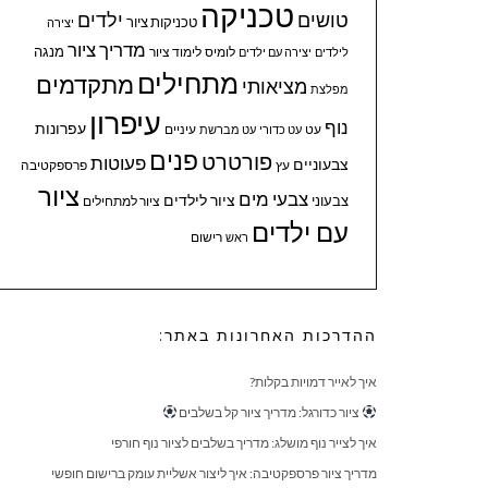
טכניקה
טושים
ילדים
טכניקות ציור
יצירה
מדריך ציור
מנגה
לומיס
לימוד ציור
לילדים
יצירה עם ילדים
מתחילים
מתקדמים
מציאותי
מפלצת
עיפרון
נוף
עפרונות
עיניים
עט
עט כדורי
עט מברשת
פנים
פורטרט
פעוטות
צבעוניים
עץ
פרספקטיבה
ציור
צבעי מים
ציור לילדים
צבעוני
ציור למתחילים
עם ילדים
ראש
רישום
ההדרכות האחרונות באתר:
איך לאייר דמויות בקלות?
ציור כדורגל: מדריך ציור קל בשלבים
איך לצייר נוף מושלג: מדריך בשלבים לציור נוף חורפי
מדריך ציור פרספקטיבה: איך ליצור אשליית עומק ברישום חופשי