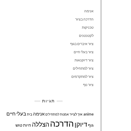
אנימה
הדרכה בציור
טכניקות
לקטנטנים
ציור איברים בגוף
ציור בעלי חיים
ציור דיוקנאות
ציור למתחילים
ציור למתקדמים
ציור נוף
תגיות
בעלי חיים
אנימה
anime
איך לצייר
בית
אמנות למתחילים
הדרכה
דיוקן
הצללה
גוף
חיות
טוש