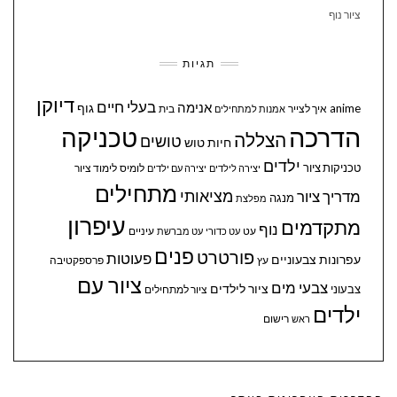
ציור נוף
תגיות
דיוקן
בעלי חיים
אנימה
גוף
anime
איך לצייר
בית
אמנות למתחילים
הדרכה
טכניקה
הצללה
טושים
חיות
טוש
ילדים
טכניקות ציור
לומיס
לימוד ציור
יצירה לילדים
יצירה עם ילדים
מתחילים
מציאותי
מדריך ציור
מנגה
מפלצת
עיפרון
מתקדמים
נוף
עיניים
עט
עט כדורי
עט מברשת
פנים
פורטרט
פעוטות
עפרונות צבעוניים
עץ
פרספקטיבה
ציור עם
צבעי מים
ציור לילדים
צבעוני
ציור למתחילים
ילדים
ראש
רישום