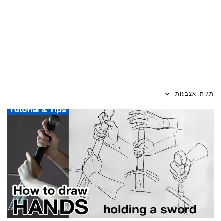
תגית:
אצבעות