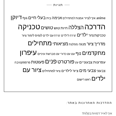
תגיות
דיוקן
בעלי חיים
אנימה
גוף
anime
איך לצייר
בית
אמנות למתחילים
הדרכה
טכניקה
הצללה
טושים
חיות
טוש
ילדים
טכניקות ציור
לומיס
לימוד ציור
יצירה לילדים
יצירה עם ילדים
מתחילים
מציאותי
מדריך ציור
מנגה
מפלצת
עיפרון
מתקדמים
נוף
עיניים
עט
עט כדורי
עט מברשת
פנים
פורטרט
פעוטות
עפרונות צבעוניים
עץ
פרספקטיבה
ציור עם
צבעי מים
ציור לילדים
צבעוני
ציור למתחילים
ילדים
ראש
רישום
ההדרכות האחרונות באתר:
איך לאייר דמויות בקלות?