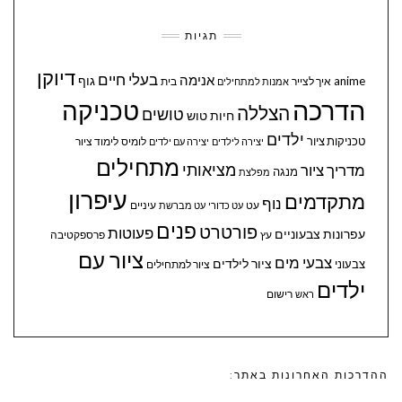
תגיות
דיוקן
בעלי חיים
אנימה
גוף
anime
איך לצייר
בית
אמנות למתחילים
הדרכה
טכניקה
הצללה
טושים
חיות
טוש
ילדים
טכניקות ציור
לומיס
לימוד ציור
יצירה לילדים
יצירה עם ילדים
מתחילים
מציאותי
מדריך ציור
מנגה
מפלצת
עיפרון
מתקדמים
נוף
עיניים
עט
עט כדורי
עט מברשת
פנים
פורטרט
פעוטות
עפרונות צבעוניים
עץ
פרספקטיבה
ציור עם
צבעי מים
ציור לילדים
צבעוני
ציור למתחילים
ילדים
ראש
רישום
ההדרכות האחרונות באתר: