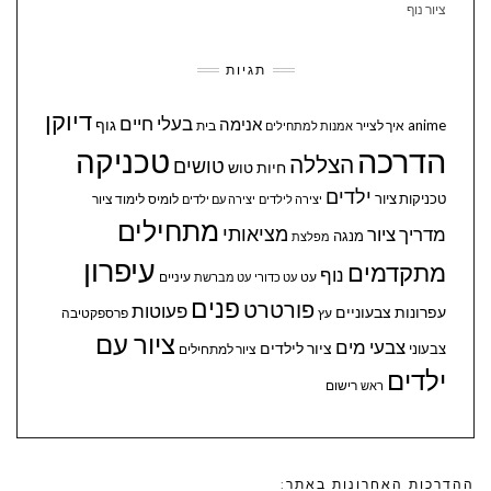
ציור נוף
תגיות
דיוקן
בעלי חיים
אנימה
גוף
anime
איך לצייר
בית
אמנות למתחילים
הדרכה
טכניקה
הצללה
טושים
חיות
טוש
ילדים
טכניקות ציור
לומיס
לימוד ציור
יצירה לילדים
יצירה עם ילדים
מתחילים
מציאותי
מדריך ציור
מנגה
מפלצת
עיפרון
מתקדמים
נוף
עיניים
עט
עט כדורי
עט מברשת
פנים
פורטרט
פעוטות
עפרונות צבעוניים
עץ
פרספקטיבה
ציור עם
צבעי מים
ציור לילדים
צבעוני
ציור למתחילים
ילדים
ראש
רישום
ההדרכות האחרונות באתר: