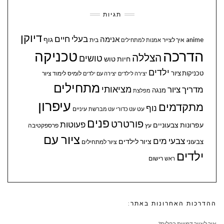
תגיות
דיוקן
בעלי חיים
אנימה
גוף
anime
איך לצייר
בית
אמנות למתחילים
הדרכה
טכניקה
הצללה
טושים
חיות
טוש
ילדים
טכניקות ציור
לומיס
לימוד ציור
יצירה לילדים
יצירה עם ילדים
מתחילים
מציאותי
מדריך ציור
מנגה
מפלצת
עיפרון
מתקדמים
נוף
עיניים
עט
עט כדורי
עט מברשת
פנים
פורטרט
פעוטות
עפרונות צבעוניים
עץ
פרספקטיבה
ציור עם
צבעי מים
ציור לילדים
צבעוני
ציור למתחילים
ילדים
ראש
רישום
ההדרכות האחרונות באתר:
איך לאייר דמויות בקלות?