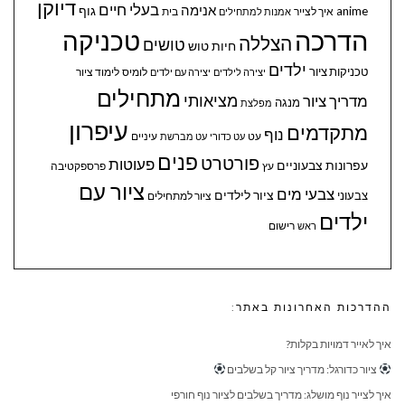
דיוקן
בעלי חיים
אנימה
גוף
anime
איך לצייר
בית
אמנות למתחילים
הדרכה
טכניקה
הצללה
טושים
חיות
טוש
ילדים
טכניקות ציור
לומיס
לימוד ציור
יצירה לילדים
יצירה עם ילדים
מתחילים
מציאותי
מדריך ציור
מנגה
מפלצת
עיפרון
מתקדמים
נוף
עיניים
עט
עט כדורי
עט מברשת
פנים
פורטרט
פעוטות
עפרונות צבעוניים
עץ
פרספקטיבה
ציור עם
צבעי מים
ציור לילדים
צבעוני
ציור למתחילים
ילדים
ראש
רישום
ההדרכות האחרונות באתר:
איך לאייר דמויות בקלות?
ציור כדורגל: מדריך ציור קל בשלבים
איך לצייר נוף מושלג: מדריך בשלבים לציור נוף חורפי