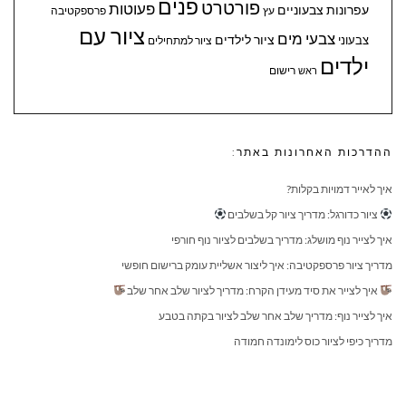
פנים
פורטרט
פעוטות
עפרונות צבעוניים
עץ
פרספקטיבה
ציור עם
צבעי מים
ציור לילדים
צבעוני
ציור למתחילים
ילדים
ראש
רישום
ההדרכות האחרונות באתר:
איך לאייר דמויות בקלות?
ציור כדורגל: מדריך ציור קל בשלבים
איך לצייר נוף מושלג: מדריך בשלבים לציור נוף חורפי
מדריך ציור פרספקטיבה: איך ליצור אשליית עומק ברישום חופשי
איך לצייר את סיד מעידן הקרח: מדריך לציור שלב אחר שלב
איך לצייר נוף: מדריך שלב אחר שלב לציור בקתה בטבע
מדריך כיפי לציור כוס לימונדה חמודה