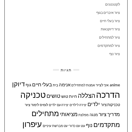
לקטנטנים
ציור איברים בגוף
ציור בעלי חיים
ציור דיוקנאות
ציור למתחילים
ציור למתקדמים
ציור נוף
תגיות
דיוקן
בעלי חיים
אנימה
גוף
anime
איך לצייר
בית
אמנות למתחילים
הדרכה
טכניקה
הצללה
טושים
חיות
טוש
ילדים
טכניקות ציור
לומיס
לימוד ציור
יצירה לילדים
יצירה עם ילדים
מתחילים
מציאותי
מדריך ציור
מנגה
מפלצת
עיפרון
מתקדמים
נוף
עיניים
עט
עט כדורי
עט מברשת