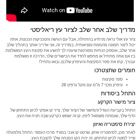
מדריך שלב אחר שלב לציור עץ ריאליסטי
ציור עץ אולי נראה מרתיע בהתחלה, אבל עם הגישה והטכניקות הנכונות, אתה
יכול ליצור תמונה מהממת ומציאותית. במדריך זה, אני אדריך אותך בתהליך שלב
אחר שלב, ואספק הנחיות מפורטות שיעזרו לך להשיג את סקיצת העץ המושלמת.
בין אם אתה מתחיל או מחפש לחדד את הכישורים שלך, הדרכה זו מושלמת
עבורך. קחו את ספר הסקיצות והעיפרון שלכם, ובואו נתחיל!
חומרים שתצטרכו
ספר סקיצות
עיפרון מכני 7 מ"מ עם מקל גרפיט 2B
התחל ביסודות
ציור מישור הקרקע
התחל בקביעת הגודל והמישור של הציור שלך. צייר קו אופקי לכיוון התחתון של
הדף שלך, שנמתח משמאל לימין. קו זה ישמש כקרקע שבה תניח את העץ.
יצירת סימטריה ואיזון
לאחר מכן, לסימטריה ואיזון, שרטט קו אנכי במורד מרכז העמוד. התחל מלמעלה
וצייר למטה לכיוון התחתון. זה יהיה הקו המנחה שלך להצבת העץ.