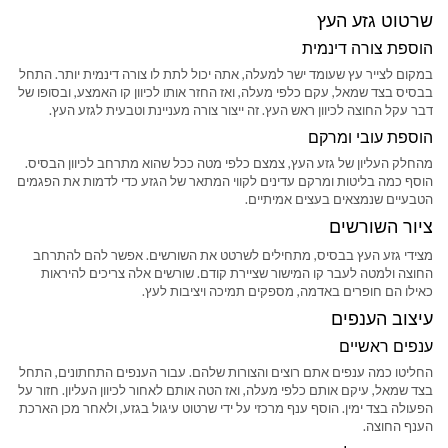
שרטוט גזע העץ
הוספת צורה דינמית
במקום לצייר עץ שעומד ישר למעלה, אתה יכול לתת לו צורה דינמית יותר. התחל
בבסיס בצד שמאל, עקם כלפי מעלה, ואז החזר אותו לכיוון קו האמצע, ובסופו של
דבר עקל החוצה לכיוון ראש העץ. זה ייצור צורה מעניינת וטבעית לגזע העץ.
הוספת עובי ומרקם
מהחלק העליון של גזע העץ, צמצם כלפי מטה ככל שהוא מתרחב לכיוון הבסיס.
הוסף כמה בליטות ומרקם עדינים לקווי המתאר של הגזע כדי לדמות את הפגמים
הטבעיים שנמצאים בעצים אמיתיים.
ציור השורשים
מצידי גזע העץ בבסיס, מתחילים לשרטט את השורשים. אפשר להם להתרחב
החוצה ולמטה לעבר קו המישור שציירת קודם. שורשים אלה צריכים להיראות
כאילו הם חופרים באדמה, מספקים תמיכה ויציבות לעץ.
עיצוב הענפים
ענפים ראשיים
החליטו כמה ענפים אתם רוצים והצורות שלהם. עבור הענפים התחתונים, התחל
בצד שמאל, עיקם אותם כלפי מעלה, ואז הטה אותם לאחור לכיוון העליון. חזור על
הפעולה בצד ימין. הוסף ענף מרכזי על ידי שרטוט עיגול בגזע, ולאחר מכן הארכת
הענף החוצה.