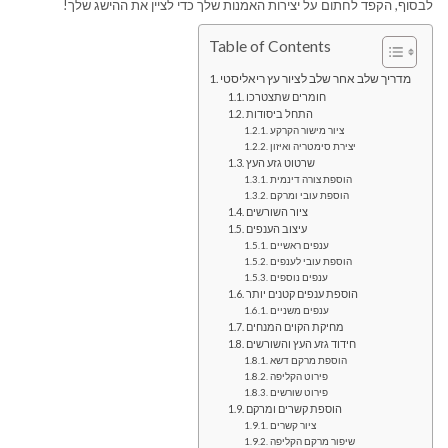
לבסוף, הקפד לחתום על יצירות האמנות שלך כדי לציין את ההישג שלך!
Table of Contents
מדריך שלב אחר שלב לציור עץ ריאליסטי
חומרים שתצטרכו
התחל ביסודות
ציור מישור הקרקע
יצירת סימטריה ואיזון
שרטוט גזע העץ
הוספת צורה דינמית
הוספת עובי ומרקם
ציור השורשים
עיצוב הענפים
ענפים ראשיים
הוספת עובי לענפים
ענפים נוספים
הוספת ענפים קטנים יותר
ענפים משניים
מחיקת הקוים המנחים
חידוד גזע העץ והשורשים
הוספת מרקם דשא
פירוט הקליפה
פירוט שורשים
הוספת קשרים ומרקם
ציור קשרים
שיפור מרקם הקליפה