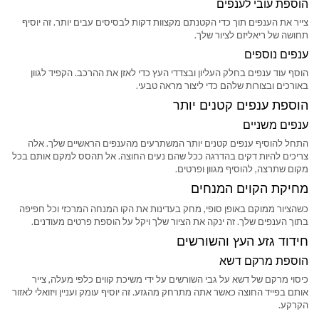
הוספת עובי לענפים
צייר את הענפים תוך כדי הקטנתם מקצוות דקות לבסיסים עבים יותר. זה יוסיף
תחושה של ריאליזם לציור שלך.
ענפים נוספים
הוסף עוד ענפים בחלק העליון ובצדדי העץ כדי לאזן את ההרכב. הקפיד לגוון
באורכים ובצורות שלהם כדי ליצור מראה טבעי.
הוספת ענפים קטנים יותר
ענפים משניים
התחל להוסיף ענפים קטנים יותר המשתרעים מהענפים הראשיים שלך. אלה
צריכים להיות דקים בהדרגה ככל שהם נעים החוצה. אל תהסס למקם אותם בכל
מקום שתרצה, להוסיף מגוון ופרטים.
מחיקת הקוים המנחים
כשהציור ממוקם באופן סופי, מחק בעדינות את הקו המנחה המרכזי וכל חפיפה
בתוך הענפים שלך. זה ינקה את הציור שלך ויקל על הוספת פרטים מעודנים.
חידוד גזע העץ והשורשים
הוספת מרקם דשא
כיסוי מרקם של דשא על גבי השורשים על ידי משיכת קווים כלפי מעלה, צייר
אותם בפייד החוצה כאשר אתה מתרחק מהגזע. זה יוסיף עומק ועניין ויזואלי לאזור
הקרקע.