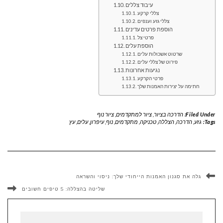
עיבוד צללים
צללי קרקע
צללי גזע וענפים
הוספת פרטים עדינים
פרטי צל
הוספת עלים
שרטוט אשכולות עלים
פירוט של צללי עלים
נגיעות אחרונות
פרטי הקרקע
חתימה על יצירות האמנות שלך
Filed Under:
הדרכה בציור
,
ציור למתקדמים
,
ציור נוף
Tags:
גזע
,
הדרכה
,
הצללה
,
טכניקה
,
מתקדמים
,
נוף
,
עיפרון
,
עלים
,
עץ
גלה את סגנון האמנות הייחודי שלך: ניסוי והשראה
שליטה בהצללה: 5 טיפים חשובים