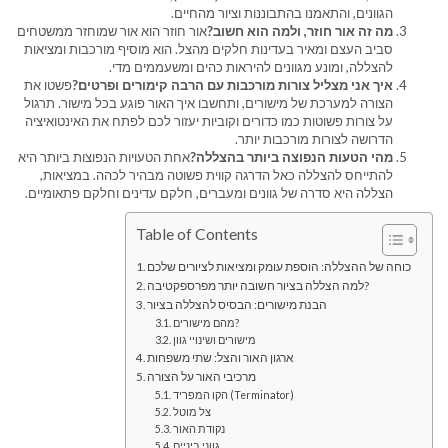
הגוונים, והתאמנו בהתבוננות וציור מהחיים.
מה זה אור חוזר, ולמה הוא חשוב?
אור חוזר הוא אור שמוחזר ממשטחים
סביב העצם ומאיר בעדינות חלקים מהצל. הוא מוסיף מורכבות ומציאות
להצללה, ומונע מגוונים להיראות כהים ומשעממים מדי.
איך אני מצליל צורות מורכבות עם הרבה קימורים ופרטים?
פשטו את
הצורה למערכת של מישורים, ותחשבו איך האור פוגע בכל מישור. תרגול
על צורות פשוטות כמו כדורים וקוביות יעזור לכם לפתח את האינטואיציה
הדרושה לצורות מורכבות יותר.
מהי הטעות הנפוצה ביותר בהצללה?
אחת הטעויות הנפוצות ביותר היא
להתייחס להצללה כאל הדרגה קווית פשוטה מבהיר לכהה. במציאות,
הצללה היא סדרה של גוונים ומעברים, חלקם עדינים וחלקם פתאומיים.
Table of Contents
כוחה של ההצללה: הוספת עומק ומציאות לציורים שלכם
למה הצללה בציור חשובה יותר מפרספקטיבה?
הבנת מישורים: הבסיס להצללה בציור
מהם מישורים?
מישורים ושינויי גוון
ארגון האור והצל: שתי משפחות
מרכיבי האור על הצורה
הקו המפריד (Terminator)
צל מוטל
נקודת האור
גווני ביניים