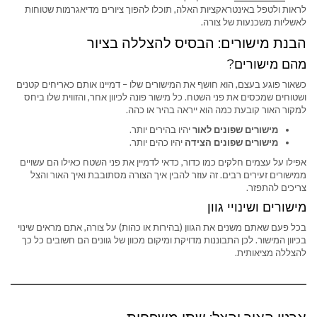
לראות ולטפל באינטראקציות האלה, תוכלו להפוך ציורים מדיאגרמות שטוחות
לאשליות משכנעות של צורה.
הבנת מישורים: הבסיס להצללה בציור
מהם מישורים?
כשאור פוגע בעצם, הוא חושף את המישורים שלו – דמיינו אותם כאריחים קטנים
ושטוחים שמכסים את פני השטח. כל מישור פונה לכיוון אחר, והזווית שלו ביחס
למקור האור קובעת כמה הוא ייראה בהיר או כהה.
מישורים שפונים לאור
יהיו בהירים יותר.
מישורים שפונים הצידה
יהיו כהים יותר.
אפילו על עצמים חלקים כמו כדור, כדאי לדמיין את פני השטח כאילו הם עשויים
ממישורים זעירים רבים. זה עוזר להבין איך הצורה מסתובבת ואיך האור והצל
צריכים להתפזר.
מישורים ושינויי גוון
בכל פעם שאתם משנים את הגוון (בהירות או כהות) על צורה, אתם מראים שינוי
בכיוון המישור. לכן התבוננות מדויקת ומיקום מכוון של גוונים הם חשובים כל כך
להצללה מציאותית.