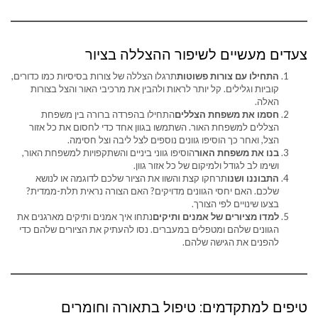
צעדים מעשיים לשיפור ההצללה בציור
התחילו עם צורות פשוטות
תרגלו הצללה של צורות בסיסיות כמו כדורים,
קוביות וגלילים. קל יותר לראות ולהבין את מרכיבי האור והצל בצורות
האלה.
חסמו את משפחת הצללים
התחילו בהפרדה ברורה בין משפחת
הצללים למשפחת האור. השתמשו בגוון אחד כדי לחסום את כל אזור
הצל, ואחר כך הוסיפו גוונים נוספים לצל ליבה וצל חסימה.
בנו את משפחת האור
הוסיפו גווני ביניים והשתקפויות למשפחת האור,
ושימו לב לגודל ולמיקום של כל אזור גוון.
התבוננו ושנו
תרחקו קצת והשוו את הציור שלכם לדוגמה או לנושא
שלכם. האם יחסי הגוונים מדויקים? האם הצורה נראית תלת-ממדית?
בצעו שינויים לפי הצורך.
למדו מציורים של אמנים ותיקים
נתחו איך אמנים ותיקים מארגנים את
הגוונים שלהם ומטפלים במעברים. נסו להעתיק את הציורים שלהם כדי
להפנים את הגישה שלהם.
טיפים למתקדמים: טיפול בתאורה וחומרים