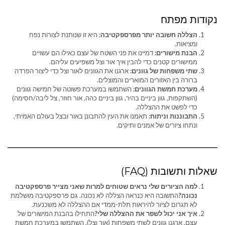
נקודות מפתח
הצללה חשובה יותר מפרספקטיבה:
היא זו שנותנת לצורות נפח
ומציאות.
הבנת מישורים:
דמיינו את פני השטח של עצם כאילו הם עשויים
ממישורים קטנים כדי להבין איך אור וצל משפיעים עליהם.
שתי משפחות של גוונים:
ארגנו את הגוונים לאור וצל כדי ליצור הפרדה
ברורה בין האזורים המוארים והמוצלים.
מערכת חמשת הגוונים:
השתמשו במערכת פשוטה של חמישה גוונים
(השתקפות, גוון ביניים בהיר, גוון ביניים כהה, אור חוזר, צל ליבה/חסימה)
כדי לפשט את ההצללה.
התבוננות וניתוח:
תאמנו את העין להתבונן באור ובצל בעולם האמיתי,
ונתחו ציורים של אמנים ותיקים.
שאלות ותשובות (FAQ)
למה הציורים שלי נראים שטוחים למרות שאני מצייר פרספקטיבה
נכונה?
התשובה היא כנראה הצללה לא נכונה. גם פרספקטיבה מושלמת
לא תגרום לציור להיראות תלת-ממדי אם ההצללה לא משכנעת.
איך אני יכול לשפר את ההצללה שלי?
התחילו בהבנת המישורים של
עצם, ארגנו גוונים לשתי משפחות (אור וצל), השתמשו במערכת חמשת