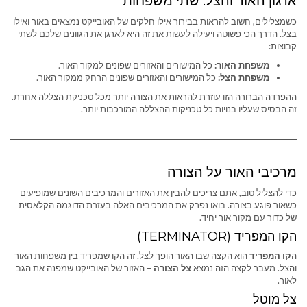
ארגון האור והצל: שתי משפחות
כשמצלילים, חשוב להראות בבירור אילו חלקים של האובייקט נמצאים באור ואילו
בצל. הדרך הכי פשוטה ויעילה לעשות את זה היא לארגן את הגוונים שלכם לשתי
קבוצות:
משפחת האור:
כל המישורים והאזורים שפונים למקור האור.
משפחת הצל:
כל המישורים והאזורים שפונים הרחק ממקור האור.
ההפרדה הברורה הזו עוזרת להראות את הצורה יותר מכל טכניקת הצללה אחרת.
זה הבסיס שעליו בנויות כל טכניקות ההצללה המורכבות יותר.
מרכיבי האור על הצורה
כדי להצליל טוב, אתם צריכים להבין את האזורים והמרכיבים השונים שמופיעים
כשאור פוגע בצורה. בואו נפרק את המרכיבים האלה בעזרת הדוגמה הקלאסית
של כדור עם מקור אור יחיד.
הקו המפריד (TERMINATOR)
ה
קו המפריד
הוא הקצה שבו האור הופך לצל. זה הקו שמפריד בין משפחות האור
והצל. מעבר לקצה הזה נמצא
צל הצורה
– האזור של האובייקט שמפנה את הגב
לאור.
צל מוטל