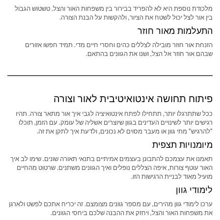
מלכודת נוספת היא לא להפריד בבירור בין משפחות האור והצל. טשטוש הגבול
בין אור לצל יכול לשטח את הציור, ולהקשות על הבנת הצורה.
התעלמות מאור חוזר
הזנחת אור חוזר מובילה לצללים כהים וחסרי חיים מדי. תמיד חפשו אזורים
שבהם אור חוזר אל הצל, ושנו את הגוונים בהתאם.
פיתוח תחושה אינטואיטיבית לאור וצורה
ככל שתתרגלו יותר, תתחילו לפתח אינטואיציה לגבי איך אור מתאר צורה. תהיו
רגישים יותר לשינויים העדינים בגוון שיוצרים אשליה של עומק. עם הזמן, תוכלו
"להרגיש" מתי גוון או מעבר מסוים לא נכונים, ולדעת איך לתקן את זה.
מיומנויות תצפית
תאמנו את עצמכם להתבונן בעצמים אמיתיים בתנאי תאורה שונים. שימו לב איך
האור עוטף צורות, איפה הצללים נופלים ואיך הגוונים משתנים. שרטוט מהחיים
מועיל מאוד לבניית הרגישות הזו.
לימודי גוון
ערכו לימודי גוון מהירים, עם מספר גוונים מצומצם. זה יכריח אתכם לפשט ולארגן
את משפחות האור והצל, ויחזק את ההבנה שלכם ביחסי הגוונים.