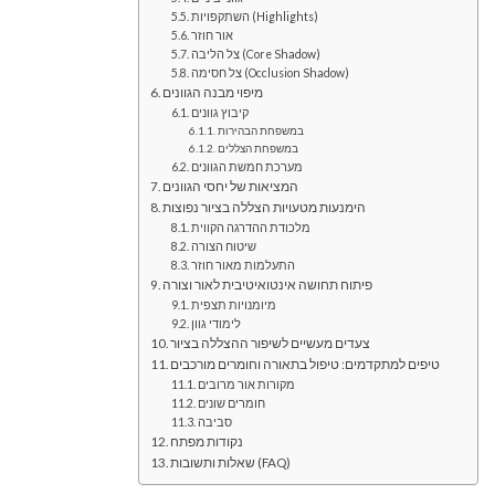
השתקפויות (Highlights)
אור חוזר
צל הליבה (Core Shadow)
צל חסימה (Occlusion Shadow)
מיפוי מבנה הגוונים
קיבוץ גוונים
במשפחת הבהירות
במשפחת הצללים
מערכת חמשת הגוונים
המציאות של יחסי הגוונים
הימנעות מטעויות הצללה בציור נפוצות
מלכודת ההדרגה הקווית
שיטוח הצורה
התעלמות מאור חוזר
פיתוח תחושה אינטואיטיבית לאור וצורה
מיומנויות תצפית
לימודי גוון
צעדים מעשיים לשיפור ההצללה בציור
טיפים למתקדמים: טיפול בתאורה וחומרים מורכבים
מקורות אור מרובים
חומרים שונים
סביבה
נקודות מפתח
שאלות ותשובות (FAQ)