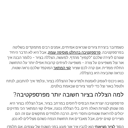
כשמדובר ביצירת ציורים שנראים אמיתיים, אמנים רבים מתמקדים בשליטה
בפרספקטיבה.
פרספקטיבה בהחלט מוסיפה עומק
, אבל היא לא הדבר היחיד
שגורם ליצירה שלכם "לקפוץ" מהדף. למעשה, הצללה בציור – כלומר הבנה איך
אור וצל משפיעים על צורה – משפיעה לעיתים קרובות אפילו יותר על התחושה
התלת-ממדית. אם קרה לכם שציור
קווי המתאר
המוקפד שלכם נראה שטוח,
כנראה שהבעיה היא בהצללה.
בואו ניכנס לעומק לאמנות ולמדע של ההצללה בציור, ונלמד איך להתבונן, לנתח
ולטפל באור וצל כדי ליצור ציורים שבאמת בולטים.
למה הצללה בציור חשובה יותר מפרספקטיבה?
פרספקטיבה יוצרת את הבסיס ליחסים במרחב בציור, אבל הצללה בציור היא
מה שנותן לצורות האלה חיים. בלי הצללה נכונה, אפילו קווי המתאר הכי מדויקים
יכולים להיראות שטוחים וחסרי חיים. הרבה תלמידים מתקשים עם זה: הם
מציירים קווים יפים, אבל מאבדים את תחושת הנפח כשהם מצלילים לא נכון.
הסוד
לציור מציאותי
הוא להבין איך אור פוגע בפני השטח של עצמים. אם תלמדו