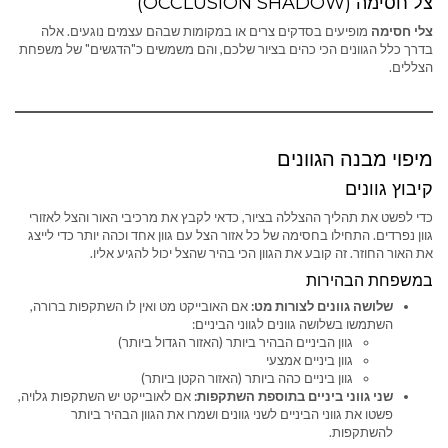
צל חסימה (OCCLUSION SHADOW)
צלי חסימה
מופיעים בסדקים צרים או במקומות שבהם עצמים נוגעים. אלה
בדרך כלל הגוונים הכי כהים בציור שלכם, והם משמשים כ"הדגשים" של משפחת
הצללים.
מיפוי מבנה הגוונים
קיבוץ גוונים
כדי לפשט את תהליך ההצללה בציור, כדאי לקבץ את מרכיבי האור והצל לאזורי
גוון נפרדים. התחילו בחסימה של כל אזור הצל עם גוון אחד וכהה יותר כדי לייצג
את האור החוזר. זה קובע את הגוון הכי בהיר שהצל יכול להגיע אליו.
במשפחת הבהירות
שלושה גוונים לצורות מט:
אם האובייקט מט ואין לו השתקפות ברורה,
השתמשו בשלושה גוונים לגווני הביניים:
גוון הביניים הבהיר ביותר (האזור הגדול ביותר)
גוון ביניים אמצעי
גוון ביניים כהה ביותר (האזור הקטן ביותר)
שני גווני ביניים בתוספת השתקפות:
אם לאובייקט יש השתקפות גלויה,
פשטו את גווני הביניים לשני גוונים ושמרו את הגוון הבהיר ביותר
להשתקפות.