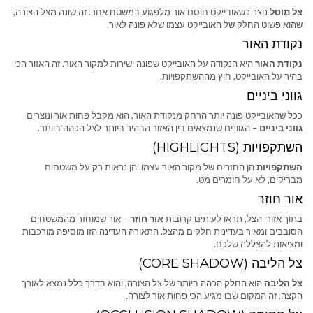
צל מוטל
נוצר כשאובייקט חוסם אור מלפגוע במשטח אחר. זה שונה מצל הצורה,
שהוא פשוט החלק של האובייקט עצמו שלא פונה לאור.
נקודת האור
נקודת האור
היא הנקודה על האובייקט שפונה ישירות למקור האור. זה האזור הכי
בהיר על האובייקט, חוץ מההשתקפויות.
גווני ביניים
ככל שהאובייקט פונה יותר הרחק מנקודת האור, הוא מקבל פחות אור ונוצרים
גווני ביניים
– הגוונים שנמצאים בין האזור הבהיר ביותר לצל הכהה ביותר.
השתקפויות (HIGHLIGHTS)
השתקפויות
הן החזרים של מקור האור עצמו. הן נראות רק על משטחים
מבריקים, לא על חומרים מט.
אור חוזר
בתוך אזורי הצל, תראו לעיתים קרובות
אור חוזר
– אור שמוחזר מהמשטחים
הסובבים ומאיר בעדינות חלקים מהצל. התאורה העדינה הזו מוסיפה מורכבות
ומציאות להצללה שלכם.
צל הליבה (CORE SHADOW)
צל הליבה
הוא החלק הכהה ביותר של צל הצורה, והוא בדרך כלל נמצא לאורך
הקצה. זה המקום שבו מגיע הכי פחות אור לצורה.