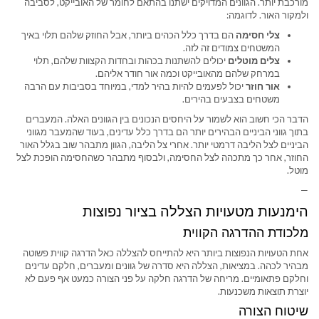
מורכבת יותר. הגוונים המדויקים ישתנו בהתאם לחומר של האובייקט, לסביבה
ולמקור האור. לדוגמה:
צלי חסימה
הם בדרך כלל הכהים ביותר, אבל החוזק שלהם תלוי באיך
המשטחים צמודים זה לזה.
צלים מוטלים
יכולים להשתנות בכהות ובחדות הקצוות שלהם, תלוי
במרחק שלהם מהאובייקט וכמה אור חודר אליהם.
אור חוזר
יכול לפעמים להיות בהיר למדי, במיוחד בסביבות עם הרבה
משטחים בצבעים בהירים.
הדבר הכי חשוב הוא לשמור על היחסים הנכונים בין הגוונים האלה. המעברים
בתוך גווני הביניים הבהירים יותר הם בדרך כלל עדינים, בעוד שהמעבר מגווני
הביניים לצל הליבה דרמטי יותר. אחרי צל הליבה, הגוון מתבהר שוב בגלל האור
החוזר, אחר כך מתכהה לצל החסימה, ולבסוף מתבהר כשהחסימה הופכת לצל
מוטל.
—
הימנעות מטעויות הצללה בציור נפוצות
מלכודת ההדרגה הקווית
אחת הטעויות הנפוצות ביותר היא להתייחס להצללה כאל הדרגה קווית פשוטה
מבהיר לכהה. במציאות, הצללה היא סדרה של גוונים ומעברים, חלקם עדינים
וחלקם פתאומיים. מריחה של הדרגה חלקה על פני הצורה כמעט אף פעם לא
יוצרת תוצאות משכנעות.
שיטוח הצורה