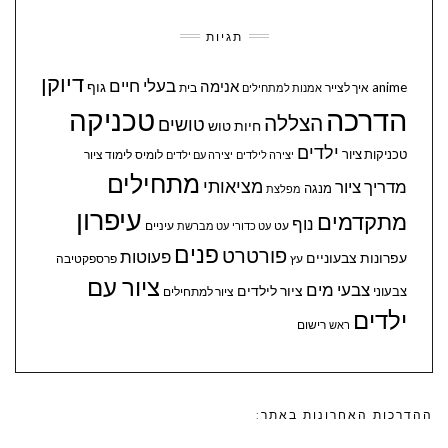
תגיות
דיוקן
בעלי חיים
אנימה
גוף
anime
איך לצייר
בית
אמנות למתחילים
הדרכה
טכניקה
הצללה
טושים
חיות
טוש
ילדים
טכניקות ציור
לומיס
לימוד ציור
יצירה לילדים
יצירה עם ילדים
מתחילים
מציאותי
מדריך ציור
מנגה
מפלצת
עיפרון
מתקדמים
נוף
עיניים
עט
עט כדורי
עט מברשת
פנים
פורטרט
פעוטות
עפרונות צבעוניים
עץ
פרספקטיבה
ציור עם
צבעי מים
ציור לילדים
צבעוני
ציור למתחילים
ילדים
ראש
רישום
ההדרכות האחרונות באתר: