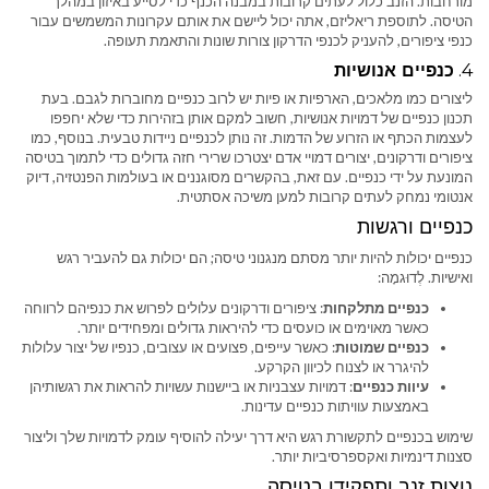
מורחבות. הזנב כלול לעתים קרובות במבנה הכנף כדי לסייע באיזון במהלך
הטיסה. לתוספת ריאליזם, אתה יכול ליישם את אותם עקרונות המשמשים עבור
כנפי ציפורים, להעניק לכנפי הדרקון צורות שונות והתאמת תעופה.
4.
כנפיים אנושיות
ליצורים כמו מלאכים, הארפיות או פיות יש לרוב כנפיים מחוברות לגבם. בעת
תכנון כנפיים של דמויות אנושיות, חשוב למקם אותן בזהירות כדי שלא יחפפו
לעצמות הכתף או הזרוע של הדמות. זה נותן לכנפיים ניידות טבעית. בנוסף, כמו
ציפורים ודרקונים, יצורים דמויי אדם יצטרכו שרירי חזה גדולים כדי לתמוך בטיסה
המונעת על ידי כנפיים. עם זאת, בהקשרים מסוגננים או בעולמות הפנטזיה, דיוק
אנטומי נמחק לעתים קרובות למען משיכה אסתטית.
כנפיים ורגשות
כנפיים יכולות להיות יותר מסתם מנגנוני טיסה; הם יכולות גם להעביר רגש
ואישיות. לְדוּגמָה:
כנפיים מתלקחות
: ציפורים ודרקונים עלולים לפרוש את כנפיהם לרווחה
כאשר מאוימים או כועסים כדי להיראות גדולים ומפחידים יותר.
כנפיים שמוטות
: כאשר עייפים, פצועים או עצובים, כנפיו של יצור עלולות
להיגרר או לצנוח לכיוון הקרקע.
עיוות כנפיים
: דמויות עצבניות או ביישנות עשויות להראות את רגשותיהן
באמצעות עוויתות כנפיים עדינות.
שימוש בכנפיים לתקשורת רגש היא דרך יעילה להוסיף עומק לדמויות שלך וליצור
סצנות דינמיות ואקספרסיביות יותר.
נוצות זנב ותפקידן בטיסה