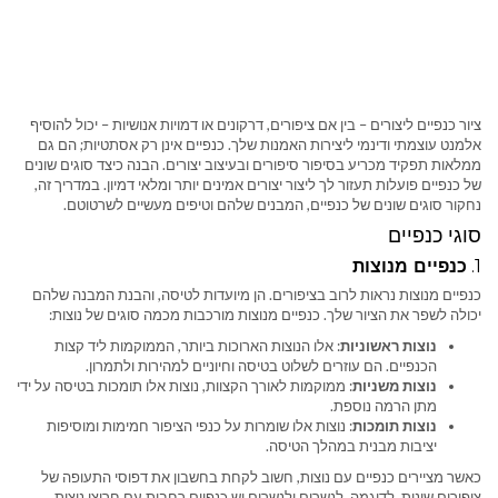
ציור כנפיים ליצורים – בין אם ציפורים, דרקונים או דמויות אנושיות – יכול להוסיף
אלמנט עוצמתי ודינמי ליצירות האמנות שלך. כנפיים אינן רק אסתטיות; הם גם
ממלאות תפקיד מכריע בסיפור סיפורים ובעיצוב יצורים. הבנה כיצד סוגים שונים
של כנפיים פועלות תעזור לך ליצור יצורים אמינים יותר ומלאי דמיון. במדריך זה,
נחקור סוגים שונים של כנפיים, המבנים שלהם וטיפים מעשיים לשרטוטם.
סוגי כנפיים
1.
כנפיים מנוצות
כנפיים מנוצות נראות לרוב בציפורים. הן מיועדות לטיסה, והבנת המבנה שלהם
יכולה לשפר את הציור שלך. כנפיים מנוצות מורכבות מכמה סוגים של נוצות:
נוצות ראשוניות
: אלו הנוצות הארוכות ביותר, הממוקמות ליד קצות
הכנפיים. הם עוזרים לשלוט בטיסה וחיוניים למהירות ולתמרון.
נוצות משניות
: ממוקמות לאורך הקצוות, נוצות אלו תומכות בטיסה על ידי
מתן הרמה נוספת.
נוצות תומכות
: נוצות אלו שומרות על כנפי הציפור חמימות ומוסיפות
יציבות מבנית במהלך הטיסה.
כאשר מציירים כנפיים עם נוצות, חשוב לקחת בחשבון את דפוסי התעופה של
ציפורים שונות. לדוגמה, לנשרים ולנשרים יש כנפיים רחבות עם חריצי נוצות