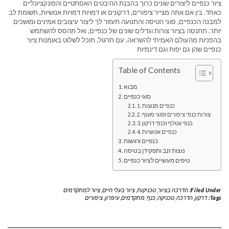
ציור כנפיים ליצורים שונים כרוך בהבנת ההיבטים האסתטיים והפונקציונליים
כאחד. בין אם אתה מצייר ציפורים, דרקונים או דמויות דמויות אנושיות, תשומת לב
למבנה הכנפיים, סוגי הטיסה והתנועה תעזור לך ליצור עיצובים אמינים ומושכים
יותר. תתנסה בציור צורות וגדלים שונים של כנפיים, ואל תהסס להשתמש
בהפניות מהעולם האמיתי להשראה. עם תרגול, תוכל לשלוט באומנות ציור
כנפיים שהן גם יפות וגם דינמיות
Table of Contents
מבוא
סוגי כנפיים
1. כנפיים מנוצות
2. צורות כנפי ציפורים וסוגי מעוף
3. כנפי עטלף וכנפי דרקון
4. כנפיים אנושיות
כנפיים ורגשות
נוצות זנב ותפקידן בטיסה
טיפים מעשיים לציור כנפיים
Filed Under:
הדרכה בציור
,
טכניקות
,
ציור בעלי חיים
,
ציור למתקדמים
Tags:
דרקון
,
הדרכה
,
טכניקה
,
כנף
,
מתקדמים
,
עיפרון
,
ציפורים