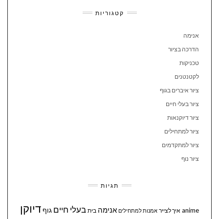
קטגוריות
אנימה
הדרכה בציור
טכניקות
לקטנטנים
ציור איברים בגוף
ציור בעלי חיים
ציור דיוקנאות
ציור למתחילים
ציור למתקדמים
ציור נוף
תגיות
דיוקן
בעלי חיים
אנימה
גוף
anime
איך לצייר
בית
אמנות למתחילים