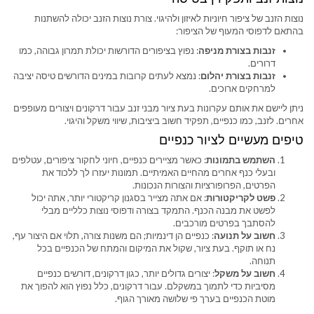
נוצות הזנב של ציפור חיוניות לאיזון ולהיגוי. צורת נוצות הזנב יכולה להשתנות
בהתאם לדפוסי המעוף של הציפור:
זנבות בצורת מניפה
: נפוץ בציפורים הדורשות יכולת תמרון גבוהה, כמו
דרורים.
זנבות בצורת יהלום
: נמצא לעתים קרובות במינים הדורשים טיסה יציבה
למרחקים ארוכים.
ניתן ליישם את אותם עקרונות בעת ציור מבני זנב עבור דרקונים ויצורים מעופפים
אחרים. לזנב, כמו כנפיים, תפקיד חשוב ביציבות, שיווי משקל והיגוי.
טיפים מעשיים לציור כנפיים
השתמש בתמונות
: כאשר מציירים כנפיים, חיוני לחקור ציפורים, עטלפים
ובעלי כנף אחרים מהחיים האמיתיים. תמונות יעזרו לך ללכוד את
הפרטים, הפרופורציות והצורות הנכונות.
פשט לקריקטורות
: אם אתה מצייר בסגנון קריקטורי יותר, אתה יכול
לפשט את מבנה הכנף. התמקד בצורה ודפוסי נוצות כלליים מבלי
להסתבך בפרטים מורכבים.
חשוב על תנועה
: כנפיים הן דינמיות; הם משנות צורה, תלוי אם היצור עף,
נח או תוקף. בעת ציור, שקול את המיקום והמתח של הכנפיים בכל
תנוחה.
חשוב על משקל
: יצורים גדולים יותר, כגון דרקונים, דורשים כנפיים
מסיביות כדי לתמוך במשקלם. עבור דרקונים, כלל נפוץ הוא להפוך את
מוטת הכנפיים בערך פי שלושה מאורך הגוף.