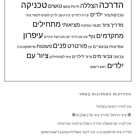
הדרכה
טכניקה
הצללה
טושים
חיות
טוש
ילדים
טכניקות ציור
לומיס
לימוד ציור
יצירה לילדים
יצירה עם ילדים
מתחילים
מציאותי
מדריך ציור
מנגה
מפלצת
עיפרון
מתקדמים
נוף
עיניים
עט
עט כדורי
עט מברשת
פנים
פורטרט
פעוטות
עפרונות צבעוניים
עץ
פרספקטיבה
ציור עם
צבעי מים
ציור לילדים
צבעוני
ציור למתחילים
ילדים
ראש
רישום
ההדרכות האחרונות באתר:
איך לאייר דמויות בקלות?
ציור כדורגל: מדריך ציור קל בשלבים
איך לצייר נוף מושלג: מדריך בשלבים לציור נוף חורפי
מדריך ציור פרספקטיבה: איך ליצור אשליית עומק ברישום חופשי