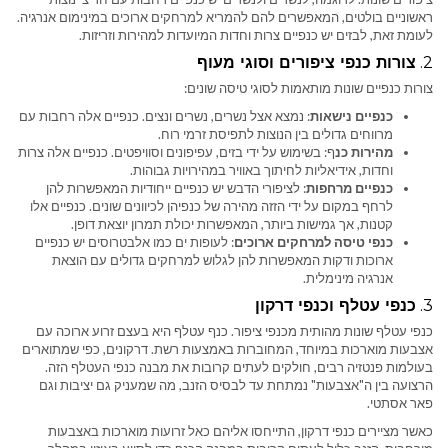
ראשוניים בולטים, המאפשרים להם להמריא למרחקים ארוכים במינימום אנרגיה.
לעומת זאת, לבזים יש כנפיים צרות וחדות המיועדות למהירות וזריזות.
2.
צורות כנפי ציפורים וסוגי מעוף
צורות כנפיים שונות מותאמות לסוגי טיסה שונים:
כנפיים נישאות
: נמצא אצל נשרים, נשרים ונצים. כנפיים אלה רחבות עם
מרווחים גדולים בין הנוצות לתפיסת זרמי רוח.
מהירות כנ
ף: בשימוש על ידי בזים, עפיפונים וסוויפטים. כנפיים אלה צרות
וחדות, אידיאליות לחיתוך באוויר במהירויות גבוהות.
כנפיים מרחפות
: לציפורי הדבש יש כנפיים ייחודיות המאפשרות להן
לרחף במקום על ידי הזזה מהירה של כנפיהן לכיוונים שונים. כנפיים אלו
קטנות, אך גמישות ביותר, המאפשרות יכולת תמרון יוצאת דופן.
כנפי טיסה למרחקים ארוכים
: לעופות ים כמו אלבטרוסים יש כנפיים
ארוכות ודקות המאפשרות להן לגלוש למרחקים גדולים עם הוצאת
אנרגיה מינימלית.
3.
כנפי עטלף וכנפי דרקון
כנפי עטלף שונות מהותית מכנפי ציפור. כנף עטלף היא בעצם זרוע ארוכה עם
אצבעות מוארכות במיוחד, המחוברות באמצעות רשת. דרקונים, כפי שמתוארים
בעולמות פנטזיה רבים, חולקים לעתים קרובות את מבנה כנפי העטלף הזה.
הרצועה בין ה"אצבעות" נמתחת עד לבסיס הזנב, מה שמעניק גם יציבות וגם
פאר אסתטי.
כאשר מציירים כנפי דרקון, התייחסו אליהם כאל זרועות מוארכות באצבעות