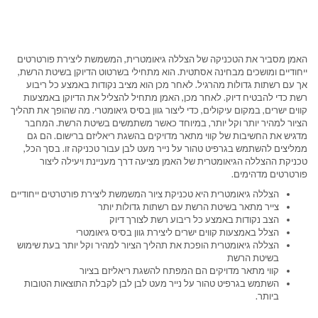
האמן מסביר את הטכניקה של הצללה גיאומטרית, המשמשת ליצירת פורטרטים
ייחודיים ומושכים מבחינה אסתטית. הוא מתחילי בשרטוט הדיוקן בשיטת הרשת,
אך עם רשתות גדולות מהרגיל. לאחר מכן הוא מציב נקודות באמצע כל ריבוע
רשת כדי להבטיח דיוק. לאחר מכן, האמן מתחיל להצליל את הדיוקן באמצעות
קווים ישרים, במקום עיקולים, כדי ליצור גוון בסיס גיאומטרי. מה שהופך את תהליך
הציור למהיר יותר וקל יותר, במיוחד כאשר משתמשים בשיטת הרשת. המחבר
מדגיש את החשיבות של קווי מתאר מדויקים בהשגת ריאליזם ברישום. הם גם
ממליצים להשתמש בגרפיט טהור על נייר מעט לבן עבור טכניקה זו. בסך הכל,
טכניקת ההצללה הגיאומטרית של האמן מציעה דרך מעניינת ויעילה ליצור
פורטרטים מדהימים.
הצללה גיאומטרית היא טכניקת ציור המשמשת ליצירת פורטרטים ייחודיים
צייר מתאר בשיטת הרשת עם רשתות גדולות יותר
הצב נקודות באמצע כל ריבוע רשת לצורך דיוק
הצלל באמצעות קווים ישרים ליצירת גוון בסיס גיאומטרי
הצללה גיאומטרית הופכת את תהליך הציור למהיר וקל יותר בעת שימוש
בשיטת הרשת
קווי מתאר מדויקים הם המפתח להשגת ריאליזם בציור
השתמש בגרפיט טהור על נייר מעט לבן לבן לקבלת התוצאות הטובות
ביותר.