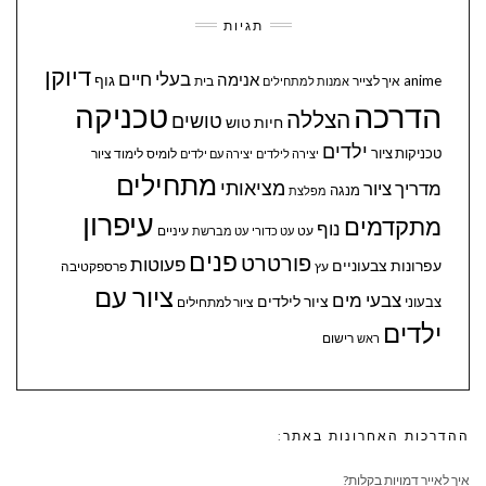
תגיות
דיוקן
בעלי חיים
אנימה
גוף
anime
איך לצייר
בית
אמנות למתחילים
הדרכה
טכניקה
הצללה
טושים
חיות
טוש
ילדים
טכניקות ציור
לומיס
לימוד ציור
יצירה לילדים
יצירה עם ילדים
מתחילים
מציאותי
מדריך ציור
מנגה
מפלצת
עיפרון
מתקדמים
נוף
עיניים
עט
עט כדורי
עט מברשת
פנים
פורטרט
פעוטות
עפרונות צבעוניים
עץ
פרספקטיבה
ציור עם
צבעי מים
ציור לילדים
צבעוני
ציור למתחילים
ילדים
ראש
רישום
ההדרכות האחרונות באתר:
איך לאייר דמויות בקלות?