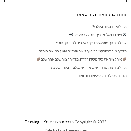
ההדרכות האחרונות באתר:
איך לאייר דמויות בקלות?
ציור כדורגל: מדריך ציור קל בשלבים
איך לצייר נוף מושלג: מדריך בשלבים לציור נוף חורפי
מדריך ציור פרספקטיבה: איך ליצור אשליית עומק ברישום חופשי
איך לצייר את סיד מעידן הקרח: מדריך לציור שלב אחר שלב
איך לצייר נוף: מדריך שלב אחר שלב לציור בקתה בטבע
מדריך כיפי לציור כוס לימונדה חמודה
Copyright © 2023
הדרכות בציור אונליין - Drawing
Kale
by LyraThemes.com.