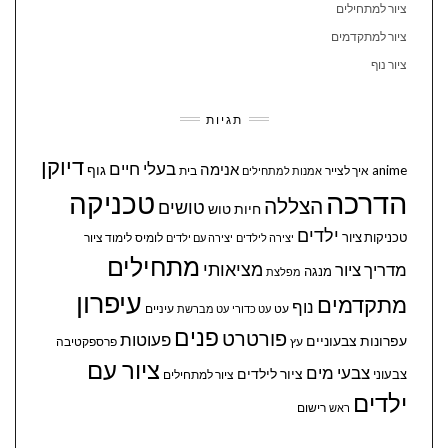
ציור למתחילים
ציור למתקדמים
ציור נוף
תגיות
דיוקן
בעלי חיים
אנימה
גוף
anime
איך לצייר
בית
אמנות למתחילים
הדרכה
טכניקה
הצללה
טושים
חיות
טוש
ילדים
טכניקות ציור
לומיס
לימוד ציור
יצירה לילדים
יצירה עם ילדים
מתחילים
מציאותי
מדריך ציור
מנגה
מפלצת
עיפרון
מתקדמים
נוף
עיניים
עט
עט כדורי
עט מברשת
פנים
פורטרט
פעוטות
עפרונות צבעוניים
עץ
פרספקטיבה
ציור עם
צבעי מים
ציור לילדים
צבעוני
ציור למתחילים
ילדים
ראש
רישום