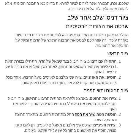
שלכם. זכרו, המטרה אינה לגרום לציור להיראות בדיוק כמו התמונה הסופית, אלא
ליהנות מהתהליך ולתרגל את כישוריכם.
ציור דניס: שלב אחר שלב
שרטט את הצורות הבסיסיות
השלב הראשון בציור דניס ממיינקראפט הוא לשרטט את הצורות הבסיסיות
בעזרת עיפרון. זה עוזר לכם לבסס את המבנה הראשי של הדמות ומקל על
המעקב אחר השיעור.
ציור הראש
התחילו עם ריבוע:
ציירו ריבוע בצד שמאל של הדף. התחילו בצורת האות
L כדי ליצור את הצד השמאלי והתחתון, לאחר מכן השלימו את הריבוע על
ידי ציור L הפוך.
הוסיפו את האוזניים:
ציירו שני מלבנים לאוזניים מעל הריבוע, אחד מכל
צד. השתמשו בשני קווים לכל אוזן, תוך רווח ביניהם באופן שווה.
ציור החוטם ותווי הפנים
ציירו את החוטם:
באמצע ולקראת תחתית הריבוע הראשון, ציירו ריבוע
נוסף לחוטם. הוסיפו את האות V בתחתית הריבוע הזה כדי ליצור את
האף.
הוספת הפה:
צייר את הפה
החל מתחתית החוטם, מתארך החוצה
ומתעקל מעט.
יצירת העיניים:
שרטט שני מלבנים מעוגלים לעיניים, תן להם סגנון
מצויר. הוסף את האישונים בתוך כל עין על ידי שרטט עיגולים.