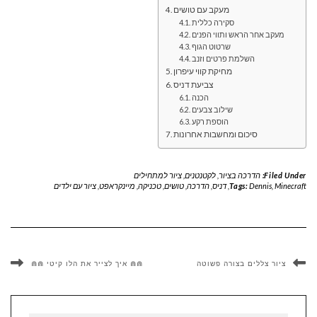
מעקב עם טושים
סקירה כללית
מעקב אחר הראש ותווי הפנים
שרטוט הגוף
השלמת פרטים וזנב
מחיקת קווי עיפרון
צביעת דניס
הכנה
שילוב צבעים
הוספת רקע
סיכום ומחשבות אחרונות
Filed Under:
הדרכה בציור
,
לקטנטנים
,
ציור למתחילים
Minecraft
,
Dennis
Tags:
,
דניס
,
הדרכה
,
טושים
,
טכניקה
,
מיינקראפט
,
ציור עם ילדים
ציור צללים בצורה פשוטה
⋒⋒ איך לצייר את הלו קיטי ⋒⋒