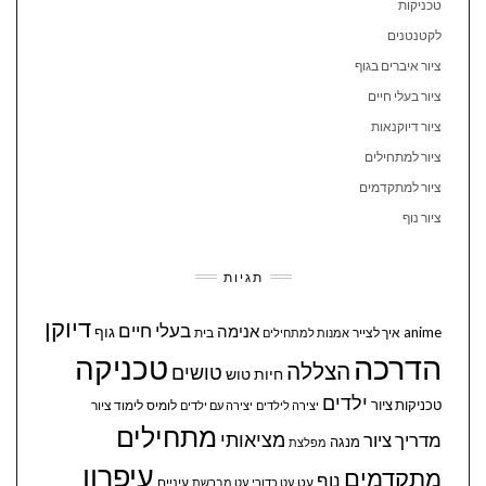
טכניקות
לקטנטנים
ציור איברים בגוף
ציור בעלי חיים
ציור דיוקנאות
ציור למתחילים
ציור למתקדמים
ציור נוף
תגיות
דיוקן
בעלי חיים
אנימה
גוף
anime
איך לצייר
בית
אמנות למתחילים
הדרכה
טכניקה
הצללה
טושים
חיות
טוש
ילדים
טכניקות ציור
לומיס
לימוד ציור
יצירה לילדים
יצירה עם ילדים
מתחילים
מציאותי
מדריך ציור
מנגה
מפלצת
עיפרון
מתקדמים
נוף
עיניים
עט
עט כדורי
עט מברשת