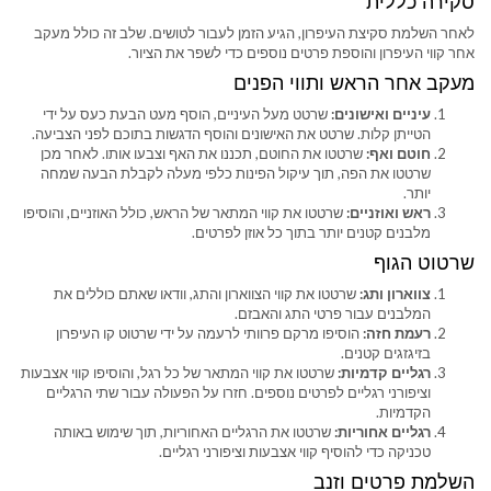
סקירה כללית
לאחר השלמת סקיצת העיפרון, הגיע הזמן לעבור לטושים. שלב זה כולל מעקב
אחר קווי העיפרון והוספת פרטים נוספים כדי לשפר את הציור.
מעקב אחר הראש ותווי הפנים
עיניים ואישונים:
שרטט מעל העיניים, הוסף מעט הבעת כעס על ידי
הטייתן קלות. שרטט את האישונים והוסף הדגשות בתוכם לפני הצביעה.
חוטם ואף:
שרטטו את החוטם, תכננו את האף וצבעו אותו. לאחר מכן
שרטטו את הפה, תוך עיקול הפינות כלפי מעלה לקבלת הבעה שמחה
יותר.
ראש ואוזניים:
שרטטו את קווי המתאר של הראש, כולל האוזניים, והוסיפו
מלבנים קטנים יותר בתוך כל אוזן לפרטים.
שרטוט הגוף
צווארון ותג:
שרטטו את קווי הצווארון והתג, וודאו שאתם כוללים את
המלבנים עבור פרטי התג והאבזם.
רעמת חזה:
הוסיפו מרקם פרוותי לרעמה על ידי שרטוט קו העיפרון
בזיגזגים קטנים.
רגליים קדמיות:
שרטטו את קווי המתאר של כל רגל, והוסיפו קווי אצבעות
וציפורני רגליים לפרטים נוספים. חזרו על הפעולה עבור שתי הרגליים
הקדמיות.
רגליים אחוריות:
שרטטו את הרגליים האחוריות, תוך שימוש באותה
טכניקה כדי להוסיף קווי אצבעות וציפורני רגליים.
השלמת פרטים וזנב