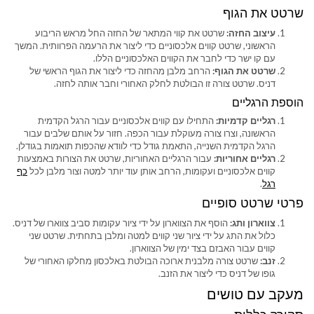
שרטט את הגוף
עיצוב החזה:
שרטט את קווי המתאר של החזה החל מראש הריבוע
הראשוני, שרטט קווים אלכסוניים כדי ליצור את הרעמה הפרוותית. המשך
עם קו ישר כדי לחבר את הקווים האלכסוניים הללו.
שרטט את הגוף:
הרחב מלבן מהחזה כדי ליצור את הגוף הראשי של
דניס. שרטט צורה זו הבולטת לחלק האחורי וחבר אותה לחזה.
הוספת הרגליים
רגליים קדמיות:
התחילו עם קווים אלכסוניים עבור הרגל הקדמית
הראשונה, וצרו צורה מעוקלת עבור הכפה. חזור על אותם שלבים עבור
הרגל הקדמית השנייה, התאמת גודל כדי לוודא שהכפות תואמות בגודלן.
רגליים אחוריות:
עבור הרגליים האחוריות, שרטט את הצורות באמצעות
קווים אלכסוניים ועקומות, הרחב אותן עוד יותר למטה וצור מלבן לכל
כף
רגל
.
פרטי שרטט סופיים
צווארון ותג:
הוסף את הצווארון על ידי ציור עקומות סביב צווארו של דניס.
כלול את התג על ידי ציור שני קווים למטה ומלבן בתחתית. שרטט שני
קווים עבור האבזם בצד ימין של הצווארון.
זנב:
שרטט צורה מלבנית ארוכה הבולטת באלכסון מחלקו האחורי של
גופו של דניס כדי ליצור את הזנב.
מעקב עם טושים