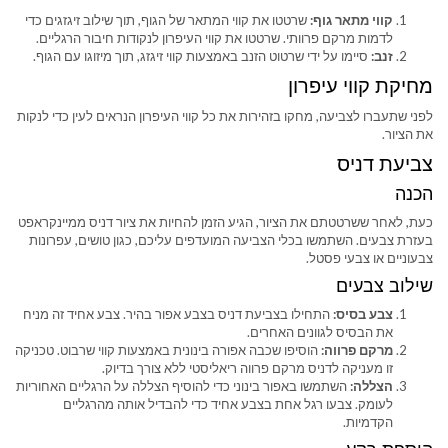
קווי מתאר גוף:
שרטטו את קווי המתאר של הגוף, תוך שילוב זיגזגים כדי
לדמות מרקם פרוותי. שרטטו את קווי העיפרון לנקודות חיבור הרגליים.
זנב:
סיימו על ידי שרטוט הזנב באמצעות קווי זיגזג, תוך מיזוגו עם הגוף.
מחיקת קווי עיפרון
לפני שתעברו לצביעה, מחקו בזהירות את כל קווי העיפרון הנראים לעין כדי לנקות
את הציור.
צביעת דניס
הכנה
כעת, לאחר ששרטטתם את הציור, הגיע הזמן להחיות את ציור דניס ממיינקראפט
בעזרת צבעים. השתמשו בכלי הצביעה המועדפים עליכם, כגון טושים, עפרונות
צבעוניים או צבעי פסטל.
שילוב צבעים
צבע בסיס:
התחילו בצביעת דניס בצבע אפור בהיר. צבע אחיד זה מניח
את הבסיס לגוונים האחרים.
מרקם פרווה:
הוסיפו שכבה אפורה בינונית באמצעות קווי שרבוט. טכניקה
זו מעניקה לדניס מרקם פרווה ריאליסטי ללא צורך בדיוק.
הצללה:
השתמשו באפור בינוני כדי להוסיף הצללה על הרגליים האחוריות
לעומק. צבעו רגל אחת בצבע אחיד כדי להבדיל אותה מהרגליים
הקדמיות.