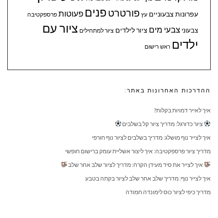
פנים
פורטרט
פעוטות
עפרונות צבעוניים
עץ
פרספקטיבה
ציור עם
צבעי מים
ציור לילדים
צבעוני
ציור למתחילים
ילדים
ראש
רישום
ההדרכות האחרונות באתר:
איך לאייר דמויות בקלות?
ציור כדורגל: מדריך ציור קל בשלבים
איך לצייר נוף מושלג: מדריך בשלבים לציור נוף חורפי
מדריך ציור פרספקטיבה: איך ליצור אשליית עומק ברישום חופשי
איך לצייר את סיד מעידן הקרח: מדריך לציור שלב אחר שלב
איך לצייר נוף: מדריך שלב אחר שלב לציור בקתה בטבע
מדריך כיפי לציור כוס לימונדה חמודה