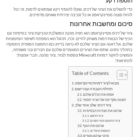
הוספת רקע
כדי להשלים את הציור של דניס, שקלו להוסיף רקע שמתאים לדמות. זה יכול
להיות סצנה ממיינקראפט או כל סביבה יצירתית שאתם מדמיינים.
סיכום ומחשבות אחרונות
ציור של דניס ממיינקראפט הוא חוויה מהנה המשלבת טכניקות ציור בסיסיות עם
הכיף של הבאת דמות משחק לחיים. זכרו, תרגול הוא המפתח לשיפור המיומנויות
שלכם. אל דאגה אם הציור שלכם לא נראה בדיוק כמו התמונה הסופית; התמקדו
בתהליך ותהנו. שתפו את הציורים המוגמרים שלכם עם חברים ובני משפחה,
והמשיכו לחקור דמויות Minecraft נוספות לציור. ציור מהנה, חברי אמנות!
להתראות!
Table of Contents
מבוא לציור דמויות מיינקראפט
תחילת העבודה עם רישום
אספו את הכלים שלכם
תצוגה מקדימה של הציור הסופי
ציור דניס: שלב אחר שלב
שרטט את הצורות הבסיסיות
ציור הראש
ציור החוטם ותווי הפנים
שרטט את הגוף
הוספת הרגליים
פרטי שרטט סופיים