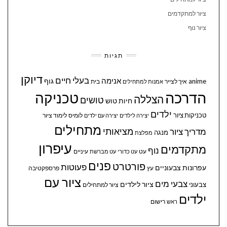
ציור למתקדמים
ציור נוף
תגיות
דיוקן
בעלי חיים
אנימה
גוף
anime
איך לצייר
בית
אמנות למתחילים
הדרכה
טכניקה
הצללה
טושים
חיות
טוש
ילדים
טכניקות ציור
לומיס
לימוד ציור
יצירה לילדים
יצירה עם ילדים
מתחילים
מציאותי
מדריך ציור
מנגה
מפלצת
עיפרון
מתקדמים
נוף
עיניים
עט
עט כדורי
עט מברשת
פנים
פורטרט
פעוטות
עפרונות צבעוניים
עץ
פרספקטיבה
ציור עם
צבעי מים
ציור לילדים
צבעוני
ציור למתחילים
ילדים
ראש
רישום