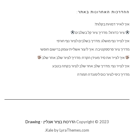
ההדרכות האחרונות באתר:
איך לאייר דמויות בקלות?
ציור כדורגל: מדריך ציור קל בשלבים
איך לצייר נוף מושלג: מדריך בשלבים לציור נוף חורפי
מדריך ציור פרספקטיבה: איך ליצור אשליית עומק ברישום חופשי
איך לצייר את סיד מעידן הקרח: מדריך לציור שלב אחר שלב
איך לצייר נוף: מדריך שלב אחר שלב לציור בקתה בטבע
מדריך כיפי לציור כוס לימונדה חמודה
Copyright © 2023
הדרכות בציור אונליין - Drawing
Kale
by LyraThemes.com.