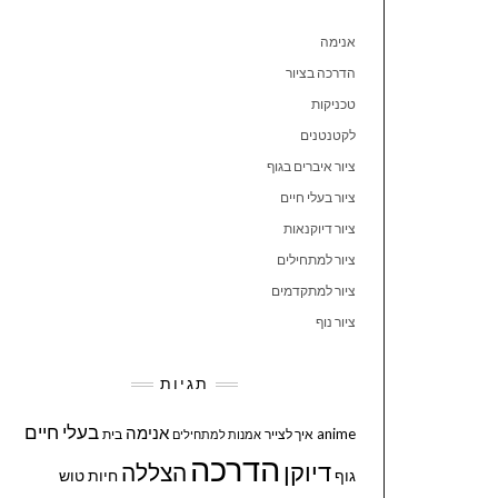
אנימה
הדרכה בציור
טכניקות
לקטנטנים
ציור איברים בגוף
ציור בעלי חיים
ציור דיוקנאות
ציור למתחילים
ציור למתקדמים
ציור נוף
תגיות
בעלי חיים
אנימה
anime
איך לצייר
בית
אמנות למתחילים
הדרכה
דיוקן
הצללה
גוף
חיות
טוש