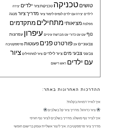
טכניקה
טושים
ילדים
טכניקות ציור
יצירה
מדריך ציור
מנגה
לומיס
לימוד ציור
לילדים
יצירה עם ילדים
מתחילים
מתקדמים
מציאותי
מפלצת
עיפרון
נוף
עפרונות
עיניים
עט
עט כדורי
עט מברשת
פנים
פורטרט
פעוטות
צבעוניים
עץ
פרספקטיבה
ציור
צבעי מים
ציור לילדים
צבעוני
ציור למתחילים
עם ילדים
ראש
רישום
ההדרכות האחרונות באתר:
איך לאייר דמויות בקלות?
ציור כדורגל: מדריך ציור קל בשלבים
איך לצייר נוף מושלג: מדריך בשלבים לציור נוף חורפי
מדריך ציור פרספקטיבה: איך ליצור אשליית עומק ברישום חופשי