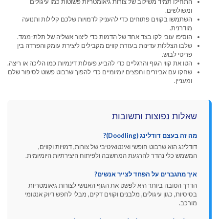
התחילו תמיד משילוב של צורות גיאומטריות פשוטות כמו עיגולים
ומשולשים.
השתמשו בקווים פתוחים כדי להעניק לדמויות שלכם קלילות ותנועה
מודרנית.
הוסיפו עובי לקו בצד אחד של הדמות כדי ליצור אשליה של תלת-ממד.
שלבו הצללות עדינות בעזרת קווים מקבילים ליצירת עומק והפרדה בין
פריטי לבוש.
הטו את קווי הגוף והרגליים כדי להביע פעולות דינמיות כמו הליכה או ריצה.
שחקו עם אביזרים וחפצים יומיומיים כדי להפוך שרבוט פשוט לסיפור שלם
ומעניין.
שאלות נפוצות ותשובות
מה זה בעצם דודלינג (Doodling)?
דודלינג הוא שרבוט חופשי ואינטואיטיבי של צורות, דמויות וקווים,
המשמש כלי נהדר להרגעת המחשבה ולפיתוח היצירתיות היומיומית.
איך מתגברים על הפחד לצייר אנשים?
הדרך הטובה ביותר היא לפשט את הגוף האנושי לצורות גיאומטריות
בסיסיות, כגון עיגולים, מלבנים וקווים דקים, מבלי לחפש דיוק אנטומי
מורכב.