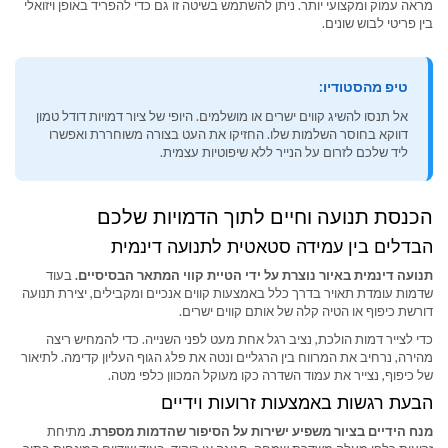
מראה עמוק ומקצועי יותר. ניתן להשתמש בשיטה זו גם כדי להפריד באופן ויזואלי
בין פריטי לבוש שונים.
טיפ מהסטודיו:
אל תנסו להשיג קווים ישרים או מושלמים. היופי של ציור דמויות דודל טמון
דווקא בחוסר השלמות שלו. החזיקו את העט בצורה משוחררת ואפשרו
ליד שלכם לזרום על הנייר ללא שיפוטיות עצמית.
הכנסת תנועה וחיים לתוך הדמויות שלכם
הבדלים בין עמידה סטאטית לתנועה דינמית
תנועה דינמית באיור נוצרת על ידי הטיית קווי המתאר הבסיסיים.
בעוד
שדמות עומדת תאויר בדרך כלל באמצעות קווים אנכיים ומקבילים, יצירת תנועה
דורשת כיפוף או הטיה קלה של אותם קווים ישרים.
כדי לצייר דמות הולכת, נציב רגל אחת מעט לפני השנייה. כדי להמחיש ריצה
מהירה, נרחיב את המרווח בין הרגליים ונטה את פלג הגוף העליון קדימה. לתיאור
של כיפוף, נצייר את עמוד השדרה כקו מעוקל המכוון כלפי מטה.
הבעת רגשות באמצעות זרועות וידיים
מנח הידיים בציור משפיע ישירות על הסיפור שהדמות מספרת.
מתיחת