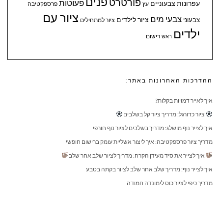
פנים
פורטרט
פעוטות
עפרונות צבעוניים
עץ
פרספקטיבה
ציור עם
צבעי מים
ציור לילדים
צבעוני
ציור למתחילים
ילדים
ראש
רישום
ההדרכות האחרונות באתר:
איך לאייר דמויות בקלות?
ציור כדורגל: מדריך ציור קל בשלבים
איך לצייר נוף מושלג: מדריך בשלבים לציור נוף חורפי
מדריך ציור פרספקטיבה: איך ליצור אשליית עומק ברישום חופשי
איך לצייר את סיד מעידן הקרח: מדריך לציור שלב אחר שלב
איך לצייר נוף: מדריך שלב אחר שלב לציור בקתה בטבע
מדריך כיפי לציור כוס לימונדה חמודה