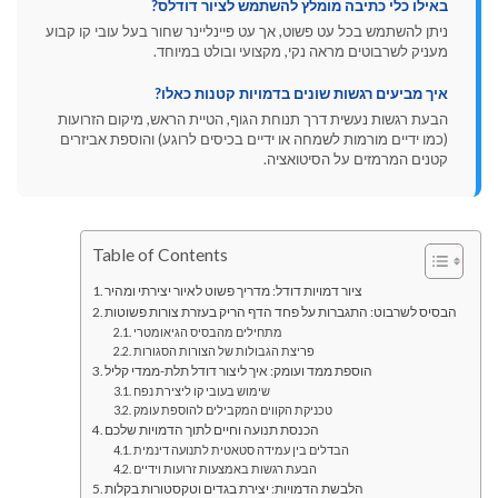
באילו כלי כתיבה מומלץ להשתמש לציור דודלס?
ניתן להשתמש בכל עט פשוט, אך עט פיינליינר שחור בעל עובי קו קבוע
מעניק לשרבוטים מראה נקי, מקצועי ובולט במיוחד.
איך מביעים רגשות שונים בדמויות קטנות כאלו?
הבעת רגשות נעשית דרך תנוחת הגוף, הטיית הראש, מיקום הזרועות
(כמו ידיים מורמות לשמחה או ידיים בכיסים לרוגע) והוספת אביזרים
קטנים המרמזים על הסיטואציה.
Table of Contents
ציור דמויות דודל: מדריך פשוט לאיור יצירתי ומהיר
הבסיס לשרבוט: התגברות על פחד הדף הריק בעזרת צורות פשוטות
מתחילים מהבסיס הגיאומטרי
פריצת הגבולות של הצורות הסגורות
הוספת ממד ועומק: איך ליצור דודל תלת-ממדי קליל
שימוש בעובי קו ליצירת נפח
טכניקת הקווים המקבילים להוספת עומק
הכנסת תנועה וחיים לתוך הדמויות שלכם
הבדלים בין עמידה סטאטית לתנועה דינמית
הבעת רגשות באמצעות זרועות וידיים
הלבשת הדמויות: יצירת בגדים וטקסטורות בקלות