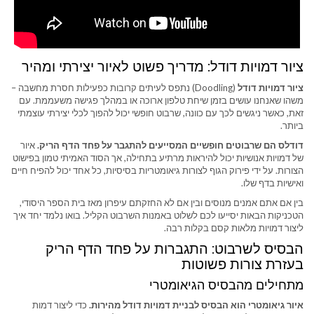
ציור דמויות דודל: מדריך פשוט לאיור יצירתי ומהיר
ציור דמויות דודל
(Doodling) נתפס לעיתים קרובות כפעילות חסרת מחשבה –
משהו שאנחנו עושים בזמן שיחת טלפון ארוכה או במהלך פגישה משעממת. עם
זאת, כאשר ניגשים לכך עם כוונה, שרבוט חופשי יכול להפוך לכלי יצירתי עוצמתי
ביותר.
דודלס הם שרבוטים חופשיים המסייעים להתגבר על פחד הדף הריק.
איור
של דמויות אנושיות יכול להיראות מרתיע בתחילה, אך הסוד האמיתי טמון בפישוט
הצורות. על ידי פירוק הגוף לצורות גיאומטריות בסיסיות, כל אחד יכול להפיח חיים
ואישיות בדף שלו.
בין אם אתם אמנים מנוסים ובין אם לא החזקתם עיפרון מאז בית הספר היסודי,
הטכניקות הבאות יסייעו לכם לשלוט באמנות השרבוט הקליל. בואו נלמד יחד איך
ליצור דמויות מלאות קסם בקלות רבה.
הבסיס לשרבוט: התגברות על פחד הדף הריק
בעזרת צורות פשוטות
מתחילים מהבסיס הגיאומטרי
איור גיאומטרי הוא הבסיס לבניית דמויות דודל מהירות.
כדי ליצור דמות