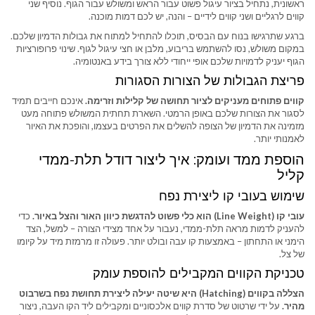
ראשונית, נתחיל בציור עיגול פשוט עבור הראש ומשולש עבור הגוף. נוסיף שני
קווים לרגליים ושני קווים לידיים – והנה, יש לכם דמות מוכנה.
ברגע שתרגישו בנוח עם הבסיס, תוכלו להתחיל למתוח את גבולות הדמיון שלכם.
במקום משולש, נסו להשתמש בריבוע, מלבן או חצי עיגול לגוף. שינוי פרופורציות
הגוף יעניק לדמויות שלכם אופי ייחודי ללא צורך בידע באנטומיה.
פריצת הגבולות של הצורות הסגורות
קווים פתוחים מעניקים לציור תחושה של קלילות וזרימה.
אינכם חייבים תמיד
לסגור את הצורות שלכם באופן הרמטי. השארת תחתית המשולש פתוחה מעט
מזמינה את הדמיון של הצופה להשלים את הפרטים בעצמו, והופכת את האיור
לאמנותי יותר.
הוספת ממד ועומק: איך ליצור דודל תלת-ממדי
קליל
שימוש בעובי קו ליצירת נפח
עובי קו (Line Weight) הוא כלי פשוט להדגשת כיוון האור והצל באיור.
כדי
להעניק לדמות מראה תלת-ממדי, נעבור על אחד מצידי הצורה – למשל, הצד
הימני או התחתון – באמצעות קו עבה ובולט יותר. פעולה זו מרמזת מיד על קיומו
של צל.
טכניקת הקווים המקבילים להוספת עומק
הצללה בקווים (Hatching) היא שיטה יעילה ליצירת תחושת נפח בשרבוט
מהיר.
על ידי שרטוט של סדרת קווים אלכסוניים ומקבילים ליד הקו העבה, ניצור