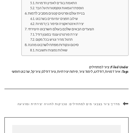
התאמת בגדים לאפיון הדמויות
הוספת דוגמאות וטקסטורות על הבד
בניית עולם ופרטים קטנים מסביב לדמות
שילוב חפצים יומיומיים בשרבוט
יצירת אינטראקציה וסיפור בין דמויות
הצעדים הבאים שלכם בעולם השרבוט היצירתי
יצירת פורטרט עצמי בסגנון דודל
תרגול מהיר ונגיש בכל מקום
סיכום ונקודות מפתח לשרבוט מהנה
שאלות נפוצות ותשובות
Filed Under:
ציור למתחילים
Tags:
איור דמויות
,
דודלינג
,
לימוד ציור
,
פיתוח יצירתיות
,
ציור דודלס
,
ציור קל
,
שרבוט חופשי
מדריך ציור בצבעי מים למתחילים: טכניקות לחוויה יצירתית ומרגיעה