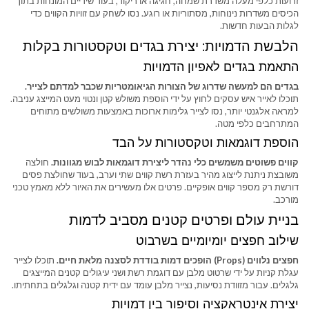
זרועות כלפי מעלה משדרת שמחה, חגיגה או ריקוד, בעוד שידיים המונחות בתוך
הכיסים משדרות נינוחות, מסתוריות או רוגע. נסו לשחק עם זוויות הקווים כדי
לגלות הבעות חדשות.
הלבשת הדמויות: יצירת בגדים וטקסטורות בקלות
התאמת בגדים לאפיון הדמויות
בגדים הם למעשה שדרוג של הצורות הגיאומטריות שכבר למדתם לצייר.
תוכלו לאייר איש עסקים לחוץ על ידי הוספת משולש קטן ונטוי מעט המייצג עניבה.
למראה אלגנטי יותר, נסו לצייר גלימות ארוכות באמצעות משולשים מתוחים
המתרחבים כלפי מטה.
הוספת דוגמאות וטקסטורות על הבד
קווים פשוטים משמשים כלי נהדר ליצירת דוגמאות לבוש מגוונות.
חולצה
משובצת ניתנת לייצוג מהיר בעזרת רשת קווים שתי וערב, בעוד שחולצת פסים
דורשת רק מספר קווים אופקיים. פרטים אלו מעשירים את האיור ללא מאמץ טכני
מורכב.
בניית עולם ופרטים קטנים מסביב לדמות
שילוב חפצים יומיומיים בשרבוט
חפצים נלווים (Props) הופכים דמות בודדת לסצנה מלאת חיים.
תוכלו לצייר
עגלת קניות על ידי שרטוט מלבן עם דוגמת רשת ושני עיגולים קטנים המייצגים
גלגלים. עבור מזוודת נסיעות, נצייר מלבן עומד עם ידית קטנה וגלגלים בתחתיתו.
יצירת אינטראקציה וסיפור בין דמויות