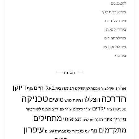
לקטנטנים
ציור איברים בגוף
ציור בעלי חיים
ציור דיוקנאות
ציור למתחילים
ציור למתקדמים
ציור נוף
תגיות
דיוקן
בעלי חיים
אנימה
גוף
anime
איך לצייר
בית
אמנות למתחילים
הדרכה
טכניקה
הצללה
טושים
חיות
טוש
ילדים
טכניקות ציור
לומיס
לימוד ציור
יצירה לילדים
יצירה עם ילדים
מתחילים
מציאותי
מדריך ציור
מנגה
מפלצת
עיפרון
מתקדמים
נוף
עיניים
עט
עט כדורי
עט מברשת