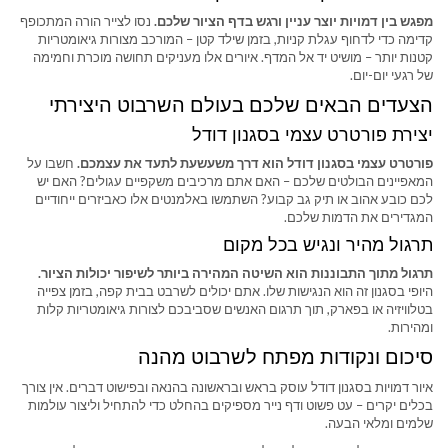
מפגש בין דמויות יוצר עניין ורגש בדף הציור שלכם.
נסו לצייר הורה המתכופף
קדימה כדי לדחוף עגלת קניות, בזמן שילד קטן – המורכב מצורות גיאומטריות
קטנות יותר – מושיט יד אל המדף. איורים אלו מעניקים תחושה מוכרת וחמימה
של רגעי יום-יום.
הצעדים הבאים שלכם בעולם השרבוט היצירתי
יצירת פורטרט עצמי בסגנון דודל
פורטרט עצמי בסגנון דודל הוא דרך משעשעת לתעד את עצמכם.
חשבו על
המאפיינים הבולטים שלכם – האם אתם מרכיבים משקפיים עגולים? האם יש
לכם כובע אהוב או תיק גב קבוע? השתמשו באלמנטים אלו כאביזרים ייחודיים
המגדירים את הדמות שלכם.
תרגול מהיר ונגיש בכל מקום
תרגול מתוך התבוננות הוא השיטה המהירה ביותר לשיפור יכולות הציור.
היופי בסגנון זה הוא הנגישות שלו. אתם יכולים לשרבט בבית קפה, בזמן צפייה
בטלוויזיה או בפארק, תוך תרגום האנשים שסביבכם לצורות גיאומטריות קלות
ומהירות.
סיכום ונקודות מפתח לשרבוט מהנה
איור דמויות בסגנון דודל עוסק בראש ובראשונה בהנאה ובפישוט דברים. אין צורך
בכלים יקרים – עט פשוט ודף נייר מספיקים בהחלט כדי להתחיל וליצור עולמות
שלמים ומלאי הבעה.