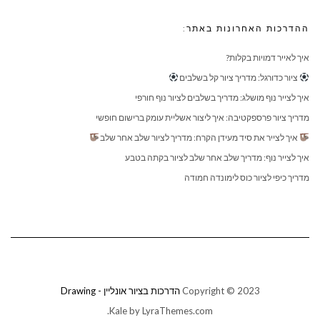
ההדרכות האחרונות באתר:
איך לאייר דמויות בקלות?
ציור כדורגל: מדריך ציור קל בשלבים
איך לצייר נוף מושלג: מדריך בשלבים לציור נוף חורפי
מדריך ציור פרספקטיבה: איך ליצור אשליית עומק ברישום חופשי
איך לצייר את סיד מעידן הקרח: מדריך לציור שלב אחר שלב
איך לצייר נוף: מדריך שלב אחר שלב לציור בקתה בטבע
מדריך כיפי לציור כוס לימונדה חמודה
Copyright © 2023
הדרכות בציור אונליין - Drawing
Kale
by LyraThemes.com.