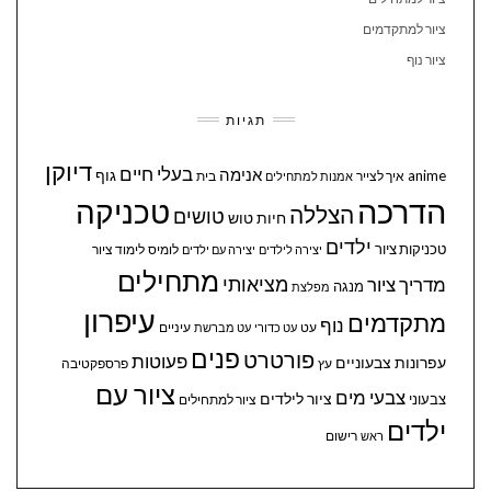
ציור למתקדמים
ציור נוף
תגיות
דיוקן
בעלי חיים
אנימה
גוף
anime
איך לצייר
בית
אמנות למתחילים
הדרכה
טכניקה
הצללה
טושים
חיות
טוש
ילדים
טכניקות ציור
לומיס
לימוד ציור
יצירה לילדים
יצירה עם ילדים
מתחילים
מציאותי
מדריך ציור
מנגה
מפלצת
עיפרון
מתקדמים
נוף
עיניים
עט
עט כדורי
עט מברשת
פנים
פורטרט
פעוטות
עפרונות צבעוניים
עץ
פרספקטיבה
ציור עם
צבעי מים
ציור לילדים
צבעוני
ציור למתחילים
ילדים
ראש
רישום