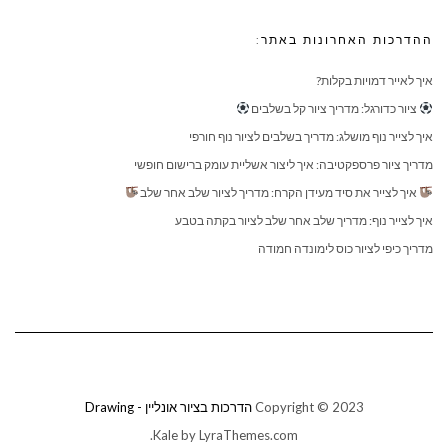
ההדרכות האחרונות באתר:
איך לאייר דמויות בקלות?
ציור כדורגל: מדריך ציור קל בשלבים
איך לצייר נוף מושלג: מדריך בשלבים לציור נוף חורפי
מדריך ציור פרספקטיבה: איך ליצור אשליית עומק ברישום חופשי
איך לצייר את סיד מעידן הקרח: מדריך לציור שלב אחר שלב
איך לצייר נוף: מדריך שלב אחר שלב לציור בקתה בטבע
מדריך כיפי לציור כוס לימונדה חמודה
Copyright © 2023
הדרכות בציור אונליין - Drawing
Kale
by LyraThemes.com.