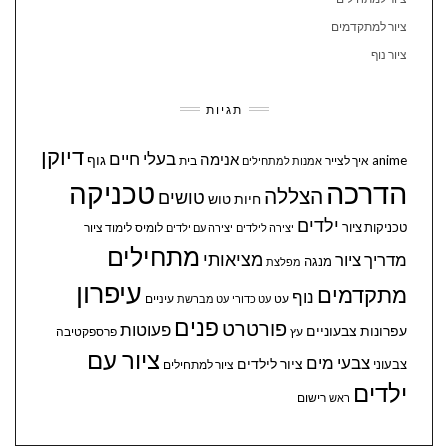
ציור למתקדמים
ציור נוף
תגיות
דיוקן
בעלי חיים
אנימה
גוף
anime
איך לצייר
בית
אמנות למתחילים
הדרכה
טכניקה
הצללה
טושים
חיות
טוש
ילדים
טכניקות ציור
לומיס
לימוד ציור
יצירה לילדים
יצירה עם ילדים
מתחילים
מציאותי
מדריך ציור
מנגה
מפלצת
עיפרון
מתקדמים
נוף
עיניים
עט
עט כדורי
עט מברשת
פנים
פורטרט
פעוטות
עפרונות צבעוניים
עץ
פרספקטיבה
ציור עם
צבעי מים
ציור לילדים
צבעוני
ציור למתחילים
ילדים
ראש
רישום