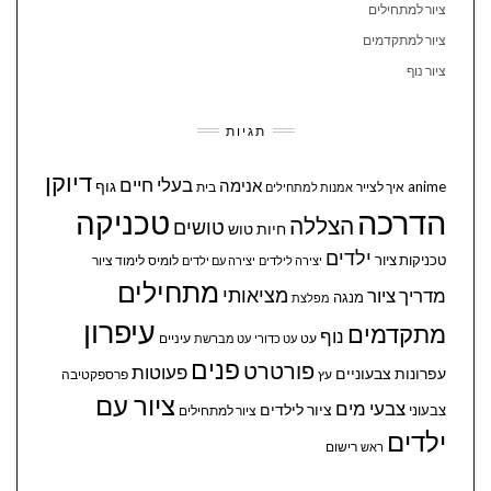
ציור למתחילים
ציור למתקדמים
ציור נוף
תגיות
דיוקן
בעלי חיים
אנימה
גוף
anime
איך לצייר
בית
אמנות למתחילים
הדרכה
טכניקה
הצללה
טושים
חיות
טוש
ילדים
טכניקות ציור
לומיס
לימוד ציור
יצירה לילדים
יצירה עם ילדים
מתחילים
מציאותי
מדריך ציור
מנגה
מפלצת
עיפרון
מתקדמים
נוף
עיניים
עט
עט כדורי
עט מברשת
פנים
פורטרט
פעוטות
עפרונות צבעוניים
עץ
פרספקטיבה
ציור עם
צבעי מים
ציור לילדים
צבעוני
ציור למתחילים
ילדים
ראש
רישום