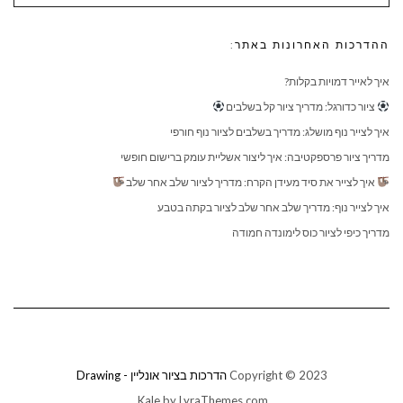
ההדרכות האחרונות באתר:
איך לאייר דמויות בקלות?
ציור כדורגל: מדריך ציור קל בשלבים
איך לצייר נוף מושלג: מדריך בשלבים לציור נוף חורפי
מדריך ציור פרספקטיבה: איך ליצור אשליית עומק ברישום חופשי
איך לצייר את סיד מעידן הקרח: מדריך לציור שלב אחר שלב
איך לצייר נוף: מדריך שלב אחר שלב לציור בקתה בטבע
מדריך כיפי לציור כוס לימונדה חמודה
Copyright © 2023
הדרכות בציור אונליין - Drawing
Kale
by LyraThemes.com.