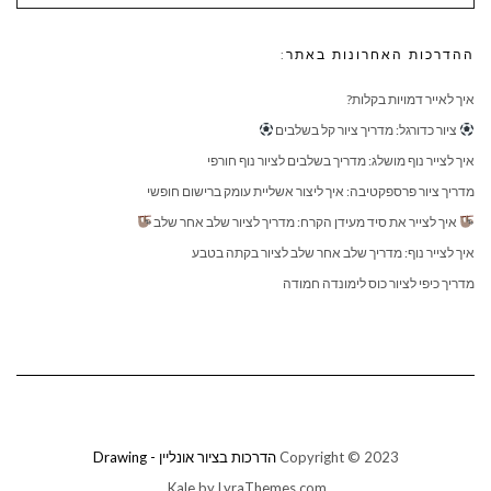
ההדרכות האחרונות באתר:
איך לאייר דמויות בקלות?
ציור כדורגל: מדריך ציור קל בשלבים
איך לצייר נוף מושלג: מדריך בשלבים לציור נוף חורפי
מדריך ציור פרספקטיבה: איך ליצור אשליית עומק ברישום חופשי
איך לצייר את סיד מעידן הקרח: מדריך לציור שלב אחר שלב
איך לצייר נוף: מדריך שלב אחר שלב לציור בקתה בטבע
מדריך כיפי לציור כוס לימונדה חמודה
Copyright © 2023
הדרכות בציור אונליין - Drawing
Kale
by LyraThemes.com.