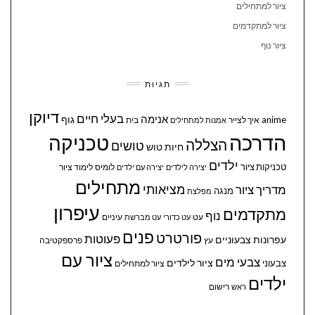
ציור למתחילים
ציור למתקדמים
ציור נוף
תגיות
דיוקן
בעלי חיים
אנימה
גוף
anime
איך לצייר
בית
אמנות למתחילים
הדרכה
טכניקה
הצללה
טושים
חיות
טוש
ילדים
טכניקות ציור
לומיס
לימוד ציור
יצירה לילדים
יצירה עם ילדים
מתחילים
מציאותי
מדריך ציור
מנגה
מפלצת
עיפרון
מתקדמים
נוף
עיניים
עט
עט כדורי
עט מברשת
פנים
פורטרט
פעוטות
עפרונות צבעוניים
עץ
פרספקטיבה
ציור עם
צבעי מים
ציור לילדים
צבעוני
ציור למתחילים
ילדים
ראש
רישום