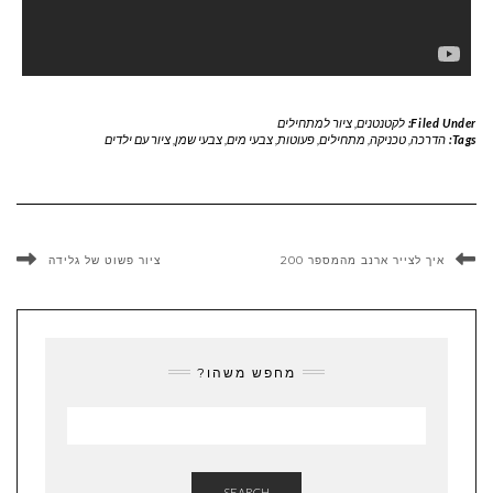
Filed Under:
לקטנטנים
,
ציור למתחילים
Tags:
הדרכה
,
טכניקה
,
מתחילים
,
פעוטות
,
צבעי מים
,
צבעי שמן
,
ציור עם ילדים
איך לצייר ארנב מהמספר 200
ציור פשוט של גלידה
מחפש משהו?
SEARCH