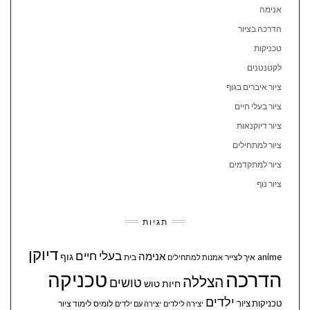
אנימה
הדרכה בציור
טכניקות
לקטנטנים
ציור איברים בגוף
ציור בעלי חיים
ציור דיוקנאות
ציור למתחילים
ציור למתקדמים
ציור נוף
תגיות
דיוקן
בעלי חיים
אנימה
גוף
anime
איך לצייר
בית
אמנות למתחילים
הדרכה
טכניקה
הצללה
טושים
חיות
טוש
ילדים
טכניקות ציור
לומיס
לימוד ציור
יצירה לילדים
יצירה עם ילדים