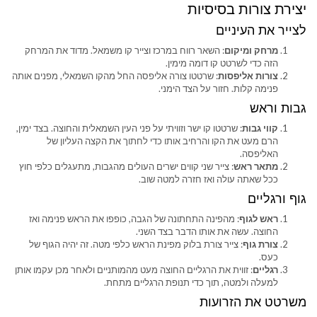
יצירת צורות בסיסיות
לצייר את העיניים
מרחק ומיקום
: השאר רווח במרכז וצייר קו משמאל. מדוד את המרחק
הזה כדי לשרטט קו דומה מימין.
צורות אליפסות
: שרטטו צורה אליפסה החל מהקו השמאלי, מפנים אותה
פנימה קלות. חזור על הצד הימני.
גבות וראש
קווי גבות
: שרטטו קו ישר וזוויתי על פני העין השמאלית והחוצה. בצד ימין,
הרם מעט את הקו והרחיב אותו כדי לחתוך את הקצה העליון של
האליפסה.
מתאר ראש
: צייר שני קווים ישרים העולים מהגבות, מתעגלים כלפי חוץ
ככל שאתה עולה ואז חזרה למטה שוב.
גוף ורגליים
ראש לגוף
: מהפינה התחתונה של הגבה, כופפו את הראש פנימה ואז
החוצה. עשה את אותו הדבר בצד השני.
צורת גוף
: צייר צורת בלוק מפינת הראש כלפי מטה. זה יהיה הגוף של
כעס.
רגליים
: זווית את הרגליים החוצה מעט מהמותניים ולאחר מכן עקמו אותן
למעלה ולמטה, תוך כדי תנופת הרגליים מתחת.
משרטט את הזרועות