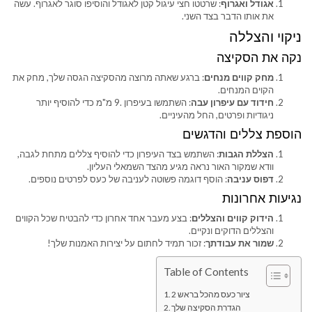
אגודל ואגרוף
: שרטטו חצי עיגול קטן לאגודל והוסיפו סוגר לאגרוף. עשה
את אותו הדבר בצד השני.
ניקוי והצללה
נקה את הסקיצה
מחק קווים מנחים
: ברגע שאתה מרוצה מהסקיצה הגסה שלך, מחק את
הקוים המנחים.
חידוד עם עיפרון עבה
: השתמשו בעיפרון .9 מ"מ כדי להוסיף יותר
ניגודיות ופרטים, החל מהעיניים.
הוספת צללים והדגשים
הצללת הגבות
: השתמש בצד העיפרון כדי להוסיף צללים מתחת לגבה,
וודא שמקור האור נראה מגיע מהצד השמאלי העליון.
דפוס עניבה
: הוסף דוגמה פשוטה לעניבה של כעס לפרטים נוספים.
נגיעות אחרונות
הידוק קווים והצללים
: בצע מעבר אחד אחרון כדי להבטיח שכל הקווים
והצללים הדוקים ונקיים.
שמור את עבודתך
: זכור תמיד לחתום על יצירות האמנות שלך!
Table of Contents
ציור כעס מהכל בראש 2
הגדרת הסקיצה שלך