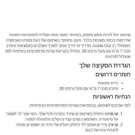
שרטוט יכול להיות ממש מספק, במיוחד כאשר אתה מצליח לתפוס את המהות
של דמות בכמה משיכות בלבד. היום, נתמקד בשרטוט של כעס מסרט האנימציה
הפופולרי, Inside Out 2. מדריך זה ידריך אותך לאורך השלבים באמצעות עיפרון
מכני 7 מ"מ עם מקל גרפיט 2B. נתחיל בקביעת צורות ופרופורציות בסיסיות לפני
שנצלול לפרטים.
הגדרת הסקיצה שלך
חומרים דרושים
כרית סקיצות
עיפרון מכני 7 מ"מ עם מקל גרפיט 2B
הנחיות ראשוניות
לפני שניכנס לשרטוט, נבסס את הצורות והפרופורציות הבסיסיות.
קו מרכז
: התחל בשרטוט קו שיורד במרכז הדף שלך. הקו יעזור לך לשמור
על סימטריה. השתמש בקווים קצרים וקלים מלמעלה למטה.
קו עין
: צייר קו אופקי ליד החלק העליון של הדף. זה ישמש קו מנחה
להנחת עיניו של כעס.