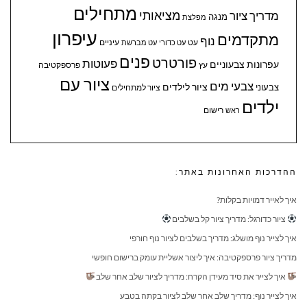
מתחילים
מציאותי
מדריך ציור
מנגה
מפלצת
עיפרון
מתקדמים
נוף
עיניים
עט
עט כדורי
עט מברשת
פנים
פורטרט
פעוטות
עפרונות צבעוניים
עץ
פרספקטיבה
ציור עם
צבעי מים
ציור לילדים
צבעוני
ציור למתחילים
ילדים
ראש
רישום
ההדרכות האחרונות באתר:
איך לאייר דמויות בקלות?
ציור כדורגל: מדריך ציור קל בשלבים
איך לצייר נוף מושלג: מדריך בשלבים לציור נוף חורפי
מדריך ציור פרספקטיבה: איך ליצור אשליית עומק ברישום חופשי
איך לצייר את סיד מעידן הקרח: מדריך לציור שלב אחר שלב
איך לצייר נוף: מדריך שלב אחר שלב לציור בקתה בטבע