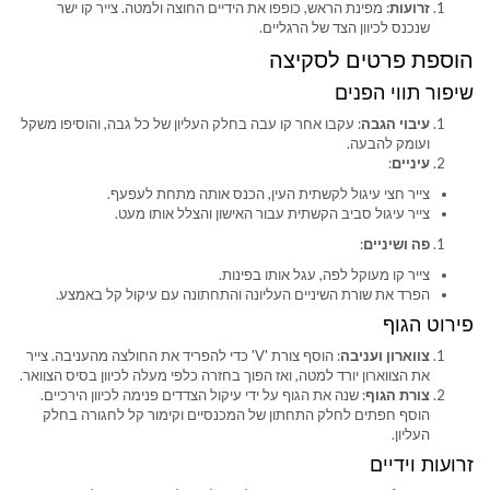
זרועות
: מפינת הראש, כופפו את הידיים החוצה ולמטה. צייר קו ישר
שנכנס לכיוון הצד של הרגליים.
הוספת פרטים לסקיצה
שיפור תווי הפנים
עיבוי הגבה
: עקבו אחר קו עבה בחלק העליון של כל גבה, והוסיפו משקל
ועומק להבעה.
עיניים
:
צייר חצי עיגול לקשתית העין, הכנס אותה מתחת לעפעף.
צייר עיגול סביב הקשתית עבור האישון והצלל אותו מעט.
פה ושיניים
:
צייר קו מעוקל לפה, עגל אותו בפינות.
הפרד את שורת השיניים העליונה והתחתונה עם עיקול קל באמצע.
פירוט הגוף
צווארון ועניבה
: הוסף צורת 'V' כדי להפריד את החולצה מהעניבה. צייר
את הצווארון יורד למטה, ואז הפוך בחזרה כלפי מעלה לכיוון בסיס הצוואר.
צורת הגוף
: שנה את הגוף על ידי עיקול הצדדים פנימה לכיוון הירכיים.
הוסף חפתים לחלק התחתון של המכנסיים וקימור קל לחגורה בחלק
העליון.
זרועות וידיים