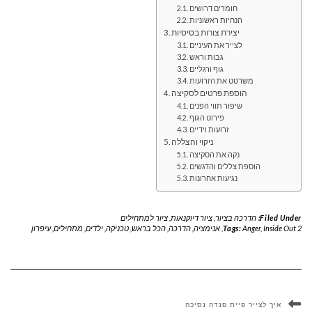
חומרים דרושים
הנחיות ראשוניות
יצירת צורות בסיסיות
לצייר את העיניים
גבות וראש
גוף ורגליים
משרטט את הזרועות
הוספת פרטים לסקיצה
שיפור תווי הפנים
פירוט הגוף
זרועות וידיים
ניקוי והצללה
נקה את הסקיצה
הוספת צללים והדגשים
נגיעות אחרונות
Filed Under:
הדרכה בציור
,
ציור דיוקנאות
,
ציור למתחילים
Inside Out 2
,
Anger
Tags:
,
אנימציה
,
הדרכה
,
הכל בראש
,
טכניקה
,
ילדים
,
מתחילים
,
עיפרון
איך לצייר פיית פנדה נסיכה