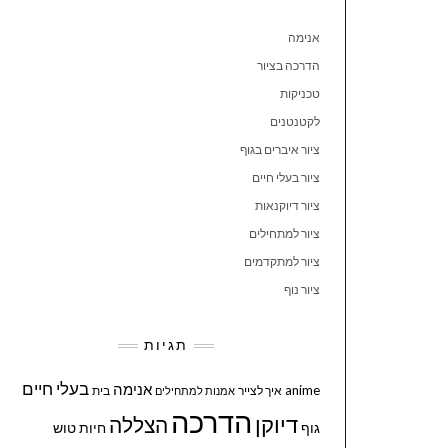
אנימה
הדרכה בציור
טכניקות
לקטנטנים
ציור איברים בגוף
ציור בעלי חיים
ציור דיוקנאות
ציור למתחילים
ציור למתקדמים
ציור נוף
תגיות
בעלי חיים
אנימה
anime
איך לצייר
בית
אמנות למתחילים
הדרכה
דיוקן
הצללה
גוף
חיות
טוש