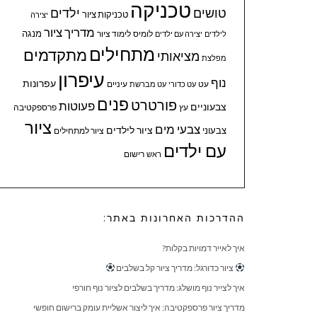
טכניקה
טושים
ילדים
טכניקות ציור
יצירה
מדריך ציור
מנגה
לומיס
לימוד ציור
לילדים
יצירה עם ילדים
מתחילים
מתקדמים
מציאותי
מפלצת
עיפרון
נוף
עפרונות
עיניים
עט
עט כדורי
עט מברשת
פנים
פורטרט
פעוטות
צבעוניים
עץ
פרספקטיבה
ציור
צבעי מים
ציור לילדים
צבעוני
ציור למתחילים
עם ילדים
ראש
רישום
ההדרכות האחרונות באתר:
איך לאייר דמויות בקלות?
ציור כדורגל: מדריך ציור קל בשלבים
איך לצייר נוף מושלג: מדריך בשלבים לציור נוף חורפי
מדריך ציור פרספקטיבה: איך ליצור אשליית עומק ברישום חופשי