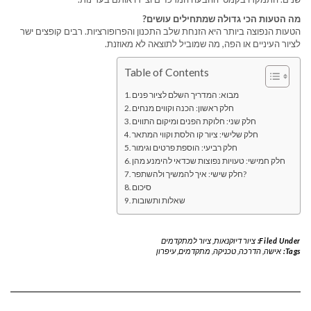
מה הטעות הכי גדולה שמתחילים עושים?
הטעות הנפוצה ביותר היא הזנחת שלב התכנון והפרופורציות. רבים קופצים ישר
לציור העיניים או הפה, מה שמוביל לתוצאה לא מאוזנת.
Table of Contents
מבוא: המדריך השלם לציור פנים
חלק ראשון: הכנה וקווים מנחים
חלק שני: חלוקת הפנים ומיקום התווים
חלק שלישי: ציור קו הלסת וקווי המתאר
חלק רביעי: הוספת פרטים וגימור
חלק חמישי: טעויות נפוצות שכדאי להימנע מהן
חלק שישי: איך להמשיך ולהשתפר?
סיכום
שאלות ותשובות
Filed Under:
ציור דיוקנאות
,
ציור למתקדמים
Tags:
אישה
,
הדרכה
,
טכניקה
,
מתקדמים
,
עיפרון