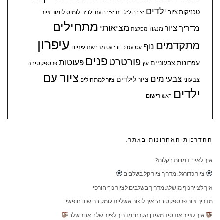
ילדים
טכניקות ציור
לומיס
לימוד ציור
יצירה לילדים
יצירה עם ילדים
מתחילים
מציאותי
מדריך ציור
מנגה
מפלצת
עיפרון
מתקדמים
נוף
עיניים
עט
עט כדורי
עט מברשת
פנים
פורטרט
פעוטות
עפרונות צבעוניים
עץ
פרספקטיבה
ציור עם
צבעי מים
ציור לילדים
צבעוני
ציור למתחילים
ילדים
ראש
רישום
ההדרכות האחרונות באתר:
איך לאייר דמויות בקלות?
ציור כדורגל: מדריך ציור קל בשלבים
איך לצייר נוף מושלג: מדריך בשלבים לציור נוף חורפי
מדריך ציור פרספקטיבה: איך ליצור אשליית עומק ברישום חופשי
איך לצייר את סיד מעידן הקרח: מדריך לציור שלב אחר שלב