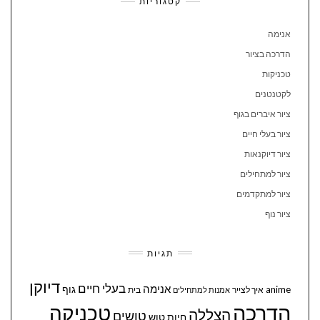
קטגוריות
אנימה
הדרכה בציור
טכניקות
לקטנטנים
ציור איברים בגוף
ציור בעלי חיים
ציור דיוקנאות
ציור למתחילים
ציור למתקדמים
ציור נוף
תגיות
דיוקן
בעלי חיים
אנימה
גוף
anime
איך לצייר
בית
אמנות למתחילים
הדרכה
טכניקה
הצללה
טושים
חיות
טוש