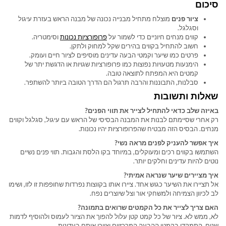
סיכום
ציור פנים
מוצלח מתחיל מבנייה נכונה של מבנה הראש בעזרת עיגול
וסגלגל.
קווים מנחים חיוניים כדי לשמור על
פרופורציות נכונות
וסימטריה.
חשוב להתחיל בקווים בהירים שקל למחוק ולתקן.
פרטים כמו שיער וקמטי הבעה עדינים מוסיפים לציור חיים ועומק.
הימנעות מטעויות נפוצות כמו פרופורציות שגויות או הדגשת יתר של
קמטים היא המפתח לתוצאה טובה.
סבלנות, התבוננות והרבה תרגול הם הדרך הטובה ביותר להשתפר.
שאלות ותשובות
באיזה שלב כדאי להתחיל לצייר את תווי הפנים?
רק אחרי שסיימתם לבנות את המבנה הבסיסי של הראש עם עיגול, סגלגל וקווים
מנחים. הבסיס הזה מבטיח שהפרופורציות יהיו נכונות.
איך אפשר להעניק לפנים מראה נשי?
השתמשו בקווים רכים ומעוקלים, במיוחד בקו הלסת והגבות. תווי פנים נשיים
נוטים להיות עדינים וחלקים יותר.
איך מציירים שיער שנראה אמיתי?
אל תציירו את השיער כגוש אחד. ציירו אותו בקווצות נפרדות שחופפות זו לזו, ושימו
לב לכיוון הצמיחה ולמשחקי אור וצל שיוצרים נפח.
האם צריך לצייר את כל הקמטים שרואים בתמונה?
לא, ממש לא. ציור של כל קמט קטן עלול להפוך את הציור לעמוס ולהוסיף לדמות
שנים. התמקדו בקמטי ההבעה המרכזיים וציירו אותם בעדינות.