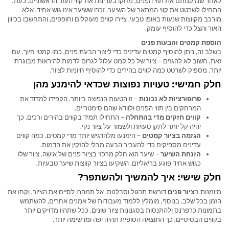
לאחר שמיקמתם את תווי הפנים, מחקו בעדינות את קווי העזר הראשוניים. כעת,
התחילו לשרטט את קווי המתאר של השיער. זכרו ששיער אינו גוש אחיד, אלא
מורכב מקווצות שנעות באופן טבעי. ציירו קווים מעוקלים וחופפים, והתחשבו בכיוון
האור והצל כדי להוסיף עומק.
הוספת קמטים והבעות פנים
בשלב זה, ניתן להוסיף קמטים עדינים כדי ליצור הבעת פנים, כמו קמטי חיוך. עם
זאת, חשוב לא להגזים – ציור של כל קמט עלול לגרום לדמות להיראות מבוגרת
יותר. מספיק לשרטט כמה קווים בהירים כדי להוסיף חיוניות לציור.
חלק חמישי: טעויות נפוצות שכדאי להימנע מהן
פרופורציות לא נכונות
– זו הטעות הנפוצה ביותר. הקפידו למדוד את
המרחקים בין תווי הפנים ולוודא שהם סימטריים.
קווים חזקים מדי בהתחלה
– התחילו תמיד בקווים בהירים ורכים. כך
יהיה קל יותר לתקן טעויות ולשמור על ציור נקי.
הגזמה בציור קמטים
– הימנעו מלהדגיש יותר מדי קמטים. כמה קווים
עדינים מספיקים כדי להעביר הבעה מבלי להזקין את הדמות.
הזנחת השיער
– שיער הוא חלק מרכזי בציור פנים של אישה. ציור שלו
כגוש אחיד פוגע בריאליזם. השקיעו בציור קווצות שיער טבעיות.
חלק שישי: איך להמשיך ולהשתפר?
מיומנות ב
ציור פנים
דורשת תרגול וסבלנות. אל תמהרו לסיים את הציור, וקחו את
הזמן בכל שלב. בנוסף, מומלץ ללמוד מעבודות של אמנים אחרים, להשתמש
בתמונות כרפרנס ולהתנסות בסגנונות ציור שונים. ככל שתהיו מדויקים יותר
בקווים הבסיסיים, כך התוצאה הסופית תהיה יפה ומרשימה יותר.