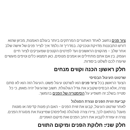
ציור פנים
נחשב לאחד האתגרים המרתקים ביותר בעולם האמנות, מכיוון שהוא
דורש התבוננות מדויקת וטכניקה. במדריך זה נלמד איך לצייר פנים של אישה שלב
אחר שלב – מהקווים הראשונים ועד לפרטים הקטנים שמעניקים לציור חיים
ועומק. בין אם אתם מתחילים או אמנים מנוסים, כאן תמצאו כלים וטיפים מעשיים
שיעזרו לכם לשלוט ביסודות.
חלק ראשון: הכנה וקווים מנחים
שרטוט העיגול הבסיסי
הצעד הראשון בכל
ציור פנים
הוא לשרטט עיגול פשוט. העיגול הזה הוא לא סתם
צורה, אלא הבסיס שקובע את גודל הגולגולת. חשוב שהעיגול יהיה מאוזן, כי כל
סטייה בשלב זה תשפיע על
הסימטריה של הפנים
בהמשך.
קביעת זווית הפנים וצורת הסגלגל
לאחר שרטוט העיגול, קבעו את זווית הפנים – האם הן פונות קדימה או מוטות
מעט? בהתאם לכך, ציירו צורה סגלגלה (אליפסה) שמייצגת את מסגרת הפנים.
צורה זו עוזרת לקבוע את רוחב הפנים ואת מיקום האוזניים.
חלק שני: חלוקת הפנים ומיקום התווים