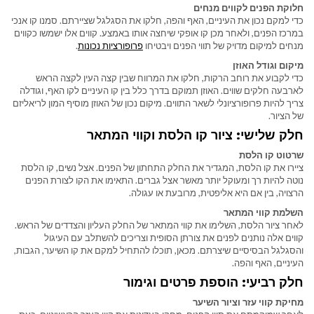
חלוקת הפנים לקווים מנחים
כדי למקם נכון את העיניים, האף והפה, חלקו את הסגלגל שציירתם. סמנו קו אנכי
במרכז הפנים, ולאחר מכן קו אופקי שיחצה אותו באמצע. קווים אלו ישמשו כקווים
מנחים למיקום מדויק של תווי הפנים ויבטיחו
פרופורציות נכונות
.
מיקום וגודל האוזן
כדי לקבוע את רוחב הרקות, חלקו את המרווח שבין קצה העין לקצה הראש
לארבעה חלקים שווים. האוזן תמוקם בדרך כלל בין קו העיניים לקו האף, וגודלה
צריך להיות פרופורציונלי לשאר התווים. מיקום נכון של האוזן מוסיף המון לריאליזם
של הציור.
חלק שלישי: ציור קו הלסת וקווי המתאר
שרטוט קו הלסת
ציירו את קו הלסת, המגדיר את החלק התחתון של הפנים. אצל נשים, קו הלסת
נוטה להיות רך ומעוקל יותר מאשר אצל גברים. התאימו את הקו לצורת הפנים
הרצויה, בין אם היא אליפטית, מרובעת או עגולה.
השלמת קווי המתאר
לאחר ציור הלסת, השלימו את קווי המתאר של החלק העליון והצדדים של הראש.
קווים אלה נותנים לפנים את צורתן הסופית וצריכים להשתלב עם העיגול
והסגלגל הבסיסיים שיצרתם. מכאן, תוכלו להתחיל למקם את קו השיער, הגבות,
העיניים, האף והפה.
חלק רביעי: הוספת פרטים וגימור
מחיקת קווי עזר וציור השיער