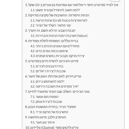
איך לצייר פורטרט היפר-ריאליסטי עם עפרונות צבעוניים ב-20 שקל
למה חשוב להתחיל עם ציוד פשוט?
הנחת היסודות: החשיבות של סקיצה מדויקת
שיטת הרשת (Grid) לפרופורציות נכונות
קווי מתאר: השלד של הציור
הבנת הצבע: זה לא השם, זה הערך
חשיבות רמות הכהות והבהירות (Value)
בניית צללים: המפתח לתלת-ממדיות
מתחילים עם הגוונים הכהים ביותר
שימוש בכמה גוונים כהים
יצירת מרקם: נקבוביות, נמשים וקמטים
פירוט העיניים: להפיח חיים בפורטרט
בחירת צבעים לעיניים
שכבות ליצירת ריאליזם
טריק הירוק: לאזן את תת-הגוון של העור
למה להשתמש בירוק?
איך מוסיפים את השכבה הירוקה?
גווני הביניים: השלב שבו הציור מתעורר לחיים
הוספת חום ועושר
שכבות ליצירת עומק
תפקיד הנייר: בחירת המשטח הנכון
החשיבות של מרקם הנייר
העיפרון הלבן: מיזוג והדגשה
איחוד גוון העור
גלייזינג (Glazing): עידון וליטוש סופי