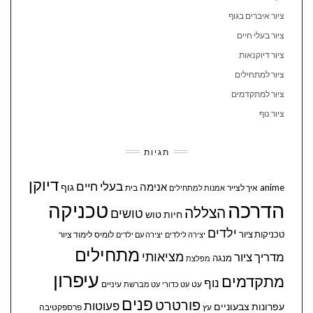
ציור איברים בגוף
ציור בעלי חיים
ציור דיוקנאות
ציור למתחילים
ציור למתקדמים
ציור נוף
תגיות
דיוקן
בעלי חיים
אנימה
גוף
anime
איך לצייר
בית
אמנות למתחילים
הדרכה
טכניקה
הצללה
טושים
חיות
טוש
ילדים
טכניקות ציור
לומיס
לימוד ציור
יצירה לילדים
יצירה עם ילדים
מתחילים
מציאותי
מדריך ציור
מנגה
מפלצת
עיפרון
מתקדמים
נוף
עיניים
עט
עט כדורי
עט מברשת
פנים
פורטרט
פעוטות
עפרונות צבעוניים
עץ
פרספקטיבה