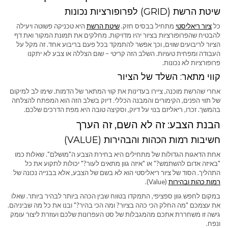
שיטת הרשת (GRID) לפרופורציות נכונות
כל
ציור ריאליסטי
מתחיל בבסיס חזק.
שיטת הרשת
היא טכניקה פשוטה ויעילה
להבטיח שהפרופורציות בציור יהיו מדויקות. מחלקים את תמונת המקור ואת דף
הציור לריבועים שווים, וכך אפשר להתמקד בכל פעם בריבוע אחד. זה מקל על
העבודה ומפחית טעויות. השלב הזה קריטי – שום הצללה או צבע לא יתקנו
פרופורציות לא נכונות.
קווי מתאר: השלד של הציור
אחרי שהרשת מוכנה, ציירו בעדינות את קווי המתאר של הדמות. שימו לב למיקום
של תווי הפנים, הקימורים והמבנה הכללי. דיוק בשלב הזה הוא המפתח להצלחה
בהמשך. זכרו, ריאליזם בנוי על דיוק, וסקיצה טובה היא מפת הדרכים שלכם.
הבנת הצבע: זה לא השם, זה הערך
חשיבות רמות הכהות והבהירות (VALUE)
אחת הדאגות הגדולות של מתחילים היא בחירת הצבע ה"מושלם". שאלות כמו
"באיזה אדום להשתמש?" או "איזה גוון מתאים לעור?" יכולות לתקוע את כל
התהליך. הסוד של ציור ריאליסטי הוא לא בשם של הצבע, אלא בבנייה נכונה של
רמות כהות ובהירות
(Value).
במקום לחפש גוון ספציפי, התמקדו בטווח שבין הכהה ביותר לבהיר ביותר. שאלו
את עצמכם "מה החלק הכי כהה בציור? ומה הכי בהיר?" ובנו את כל מה שביניהם.
גישה זו משחררת אתכם מהמגבלות של סט העפרונות שלכם ועוזרת ליצור עומק
ונפח.