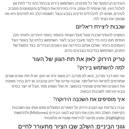
העיניים הן המוקד של כל פורטרט. השתמשו בירוק ובכחול כהה כדי לתת גוון
לגלגל העין, מה שיוסיף לו עומק. ציירו בזהירות את הקפלים והקמטוטים מסביב
לעיניים, ושימו לב להבדלים הדקים בצבע ובצל. תשומת הלב הזו לפרטים היא מה
שהופך את הציור לחי.
שכבות ליצירת ריאליזם
המשיכו להוסיף שכבת סגול מעל השחור והאפור באזור העיניים, ולאחר מכן
הוסיפו חום כהה כדי ליצור מעבר טבעי לעור. השתמשו בלחץ קל באזורי הצל
העמוקים ביותר, ושלבו אותם בהדרגה עם הגוונים הבהירים. בצד המוצל של
הפנים, השתמשו בנדיבות בצבעים כהים.
טריק הירוק: לאזן את תת-הגוון של העור
למה להשתמש בירוק?
עור הוא דבר מורכב, והוא לא מורכב רק מגווני ורוד או חום. יש לו תת-גוונים שונים
שתורמים למראה הריאליסטי. שכבה עדינה של ירוק-צהבהב או ירוק בהיר מאזנת
את הגוונים האדומים שנוסיף בהמשך. זה אולי נשמע מוזר, אבל זה יוצר בסיס
טבעי והרמוני לשכבות הבאות.
איך מוסיפים את השכבה הירוקה?
עברו בעדינות עם הצבע הירוק על האזורים המוצלים ומזגו אותו עם השכבות
הקיימות. השלב הזה מכין את הקרקע לגווני הביניים (Midtones) ולהדגשות
(Highlights), ומונע מהעור להיראות שטוח או מלאכותי.
גווני הביניים: השלב שבו הציור מתעורר לחיים