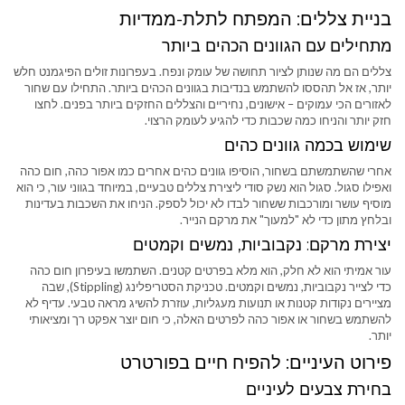
בניית צללים: המפתח לתלת-ממדיות
מתחילים עם הגוונים הכהים ביותר
צללים הם מה שנותן לציור תחושה של עומק ונפח. בעפרונות זולים הפיגמנט חלש
יותר, אז אל תהססו להשתמש בנדיבות בגוונים הכהים ביותר. התחילו עם שחור
לאזורים הכי עמוקים – אישונים, נחיריים והצללים החזקים ביותר בפנים. לחצו
חזק יותר והניחו כמה שכבות כדי להגיע לעומק הרצוי.
שימוש בכמה גוונים כהים
אחרי שהשתמשתם בשחור, הוסיפו גוונים כהים אחרים כמו אפור כהה, חום כהה
ואפילו סגול. סגול הוא נשק סודי ליצירת צללים טבעיים, במיוחד בגווני עור, כי הוא
מוסיף עושר ומורכבות ששחור לבדו לא יכול לספק. הניחו את השכבות בעדינות
ובלחץ מתון כדי לא "למעוך" את מרקם הנייר.
יצירת מרקם: נקבוביות, נמשים וקמטים
עור אמיתי הוא לא חלק, הוא מלא בפרטים קטנים. השתמשו בעיפרון חום כהה
כדי לצייר נקבוביות, נמשים וקמטים. טכניקת הסטריפלינג (Stippling), שבה
מציירים נקודות קטנות או תנועות מעגליות, עוזרת להשיג מראה טבעי. עדיף לא
להשתמש בשחור או אפור כהה לפרטים האלה, כי חום יוצר אפקט רך ומציאותי
יותר.
פירוט העיניים: להפיח חיים בפורטרט
בחירת צבעים לעיניים