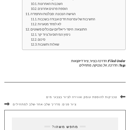
השכבות האחרונות
הוספת פרטים אחרונים
הגישה הנכונה: סבלנות והתמדה
החשיבות של עפרונות חדים ועבודה בשכבות
לא לפחד מטעויות
התוצאה: היפר-ריאליזם עם כלים פשוטים
ניפוץ המיתוס על ציוד יקר
סיכום
שאלות ותשובות
Filed Under:
הדרכה בציור
,
ציור דיוקנאות
Tags:
הדרכה
,
זול
,
טכניקה
,
מתחילים
טכניקות להוספת עומק ואווירה לציור בצבעי מים
ציור פנים: מדריך שלב-אחר-שלב למתחילים
מחפש משהו?