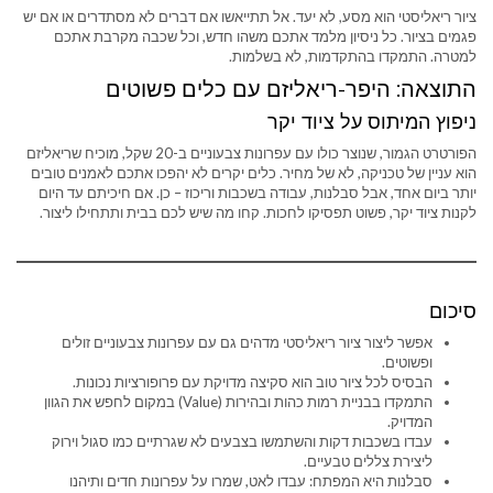
ציור ריאליסטי הוא מסע, לא יעד. אל תתייאשו אם דברים לא מסתדרים או אם יש
פגמים בציור. כל ניסיון מלמד אתכם משהו חדש, וכל שכבה מקרבת אתכם
למטרה. התמקדו בהתקדמות, לא בשלמות.
התוצאה: היפר-ריאליזם עם כלים פשוטים
ניפוץ המיתוס על ציוד יקר
הפורטרט הגמור, שנוצר כולו עם עפרונות צבעוניים ב-20 שקל, מוכיח שריאליזם
הוא עניין של טכניקה, לא של מחיר. כלים יקרים לא יהפכו אתכם לאמנים טובים
יותר ביום אחד, אבל סבלנות, עבודה בשכבות וריכוז – כן. אם חיכיתם עד היום
לקנות ציוד יקר, פשוט תפסיקו לחכות. קחו מה שיש לכם בבית ותתחילו ליצור.
סיכום
אפשר ליצור ציור ריאליסטי מדהים גם עם עפרונות צבעוניים זולים
ופשוטים.
הבסיס לכל ציור טוב הוא סקיצה מדויקת עם פרופורציות נכונות.
התמקדו בבניית רמות כהות ובהירות (Value) במקום לחפש את הגוון
המדויק.
עבדו בשכבות דקות והשתמשו בצבעים לא שגרתיים כמו סגול וירוק
ליצירת צללים טבעיים.
סבלנות היא המפתח: עבדו לאט, שמרו על עפרונות חדים ותיהנו