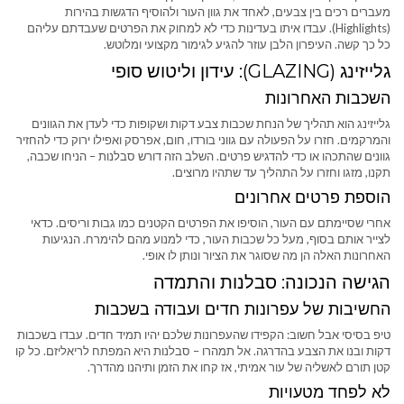
מעברים רכים בין צבעים, לאחד את גוון העור ולהוסיף הדגשות בהירות
(Highlights). עבדו איתו בעדינות כדי לא למחוק את הפרטים שעבדתם עליהם
כל כך קשה. העיפרון הלבן עוזר להגיע לגימור מקצועי ומלוטש.
גלייזינג (GLAZING): עידון וליטוש סופי
השכבות האחרונות
גלייזינג הוא תהליך של הנחת שכבות צבע דקות ושקופות כדי לעדן את הגוונים
והמרקמים. חזרו על הפעולה עם גווני בורדו, חום, אפרסק ואפילו ירוק כדי להחזיר
גוונים שהתכהו או כדי להדגיש פרטים. השלב הזה דורש סבלנות – הניחו שכבה,
תקנו, מזגו וחזרו על התהליך עד שתהיו מרוצים.
הוספת פרטים אחרונים
אחרי שסיימתם עם העור, הוסיפו את הפרטים הקטנים כמו גבות וריסים. כדאי
לצייר אותם בסוף, מעל כל שכבות העור, כדי למנוע מהם להימרח. הנגיעות
האחרונות האלה הן מה שסוגר את הציור ונותן לו אופי.
הגישה הנכונה: סבלנות והתמדה
החשיבות של עפרונות חדים ועבודה בשכבות
טיפ בסיסי אבל חשוב: הקפידו שהעפרונות שלכם יהיו תמיד חדים. עבדו בשכבות
דקות ובנו את הצבע בהדרגה. אל תמהרו – סבלנות היא המפתח לריאליזם. כל קו
קטן תורם לאשליה של עור אמיתי, אז קחו את הזמן ותיהנו מהדרך.
לא לפחד מטעויות