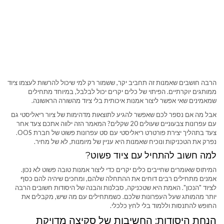
הרבה חושבים שאמנות זה תחביב יקר, ששמור רק למי שיכול להרשות לעצמו ציוד
ממותגים יוקרתיים. הפיתוי של כלים יקרים יכול לבלבל, במיוחד מתחילים
שמאמינים שאי אפשר ליצור אמנות איכותית בלי ציוד מהשורה הראשונה.
אבל מה אם נספר לכם שאפשר להגיע לתוצאות מדהימות של ציור ריאליסטי גם
עם עפרונות צבעוניים שעולים 20 שקלים? המאמר הזה ילווה אתכם צעד אחר
צעד בתהליך יצירת פורטרט ריאליסטי עם סט עפרונות פשוט של חברת OOS.
נפרק את הטכניקות ונוכיח שאמנות היא עניין של מיומנות, לא של מחיר.
למה חשוב להתחיל עם ציוד פשוט?
המיתוס שאומרים שחייבים כלים יקרים כדי ליצור אמנות טובה פשוט לא נכון.
אמנים מתחילים רבים דוחים את ההתחלה שלהם, ומחכים שיהיה להם כסף
לציוד "הנכון". האמת היא שטכניקה, סבלנות והבנה של היסודות חשובים הרבה
יותר מהמותג שעל העפרונות שלכם. כשמתחילים עם מה שיש, מקבלים את
החופש להתנסות וללמוד בלי לחץ כלכלי.
הנחת היסודות: החשיבות של סקיצה מדויקת