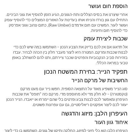
הוספת חום ועושר
אחרי שיצרנו את בסיס הצללים ותת-הגוונים, הגיע הזמן להוסיף את גווני הביניים.
התחילו עם גוון בורדו והניחו אותו בעדינות על האזורים המוצלים כדי להוסיף עומק
ועושר לעור. המשיכו עם חום אדמדם (Raw Umber), כתום-צהוב וגווני אפרסק
כדי להוסיף חום וחיוניות.
שכבות ליצירת עומק
אל תדאגו אם אין לכם בדיוק את הצבע הנכון – השתמשו במה שיש לכם כדי
לבנות שכבות ומרקם. המטרה היא ליצור מעבר חלק בין הכהה לבהיר. עבדו
בזהירות סביב הנקבוביות והפרטים שכבר ציירתם, ותנו להם להשתלב באופן
טבעי במראה הכללי.
תפקיד הנייר: בחירת המשטח הנכון
החשיבות של מרקם הנייר
סוג הנייר משפיע מאוד על התוצאה הסופית. חפשו נייר עם מעט מרקם
(טקסטורה) – לא חלק מדי ולא מחוספס מדי. מרקם כזה "תופס" את שכבות
העיפרון ומאפשר לכם לבנות צבע ופרטים בלי שהם יימרחו או ייאבדו. הנייר הנכון
יעזור לכם ליצור אפקטים ריאליסטיים, גם עם עפרונות פשוטים.
העיפרון הלבן: מיזוג והדגשה
איחוד גוון העור
העיפרון הלבן הוא כלי חיוני למיזוג, החלקה ותיקון של גוונים. השתמשו בו כדי ליצור