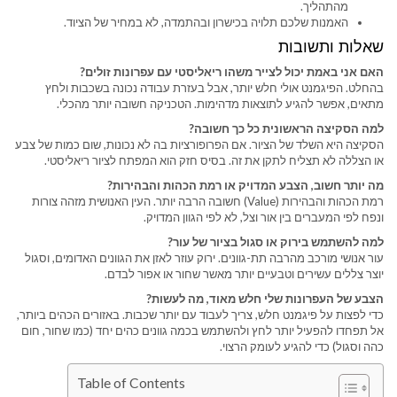
מהתהליך.
האמנות שלכם תלויה בכישרון ובהתמדה, לא במחיר של הציוד.
שאלות ותשובות
האם אני באמת יכול לצייר משהו ריאליסטי עם עפרונות זולים?
בהחלט. הפיגמנט אולי חלש יותר, אבל בעזרת עבודה נכונה בשכבות ולחץ
מתאים, אפשר להגיע לתוצאות מדהימות. הטכניקה חשובה יותר מהכלי.
למה הסקיצה הראשונית כל כך חשובה?
הסקיצה היא השלד של הציור. אם הפרופורציות בה לא נכונות, שום כמות של צבע
או הצללה לא תצליח לתקן את זה. בסיס חזק הוא המפתח לציור ריאליסטי.
מה יותר חשוב, הצבע המדויק או רמת הכהות והבהירות?
רמת הכהות והבהירות (Value) חשובה הרבה יותר. העין האנושית מזהה צורות
ונפח לפי המעברים בין אור וצל, לא לפי הגוון המדויק.
למה להשתמש בירוק או סגול בציור של עור?
עור אנושי מורכב מהרבה תת-גוונים. ירוק עוזר לאזן את הגוונים האדומים, וסגול
יוצר צללים עשירים וטבעיים יותר מאשר שחור או אפור לבדם.
הצבע של העפרונות שלי חלש מאוד, מה לעשות?
כדי לפצות על פיגמנט חלש, צריך לעבוד עם יותר שכבות. באזורים הכהים ביותר,
אל תפחדו להפעיל יותר לחץ ולהשתמש בכמה גוונים כהים יחד (כמו שחור, חום
כהה וסגול) כדי להגיע לעומק הרצוי.
Table of Contents