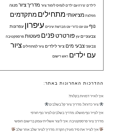
מדריך ציור
מנגה
לומיס
לימוד ציור
לילדים
יצירה עם ילדים
מתחילים
מתקדמים
מציאותי
מפלצת
עיפרון
נוף
עפרונות
עיניים
עט
עט כדורי
עט מברשת
פנים
פורטרט
פעוטות
צבעוניים
עץ
פרספקטיבה
ציור
צבעי מים
ציור לילדים
צבעוני
ציור למתחילים
עם ילדים
ראש
רישום
ההדרכות האחרונות באתר:
איך לאייר דמויות בקלות?
ציור כדורגל: מדריך ציור קל בשלבים
איך לצייר נוף מושלג: מדריך בשלבים לציור נוף חורפי
מדריך ציור פרספקטיבה: איך ליצור אשליית עומק ברישום חופשי
איך לצייר את סיד מעידן הקרח: מדריך לציור שלב אחר שלב