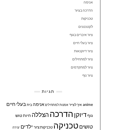
אנימה
הדרכה בציור
טכניקות
לקטנטנים
ציור איברים בגוף
ציור בעלי חיים
ציור דיוקנאות
ציור למתחילים
ציור למתקדמים
ציור נוף
תגיות
בעלי חיים
אנימה
anime
איך לצייר
בית
אמנות למתחילים
הדרכה
דיוקן
הצללה
גוף
חיות
טוש
טכניקה
טושים
ילדים
טכניקות ציור
יצירה