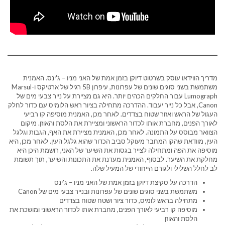
מדריך הווידאו עוסק בשרטוט דיוקן בזמן אמת של האני מניו – ג'ינס. האמנית
משתמשת בשני סוגים שונים של עפרונות, עיפרון 5B רגיל של ארטיקס ו-Marsul
Lumograph עבור החלקים הכהים יותר. היא גם מציירת על נייר צבעי מים של
Canon, אבל כל נייר יעבוד. ההדרכה מתחילה בציור ראש הלומיס עם כדור לחלק
העגול של הראש ואזור שטוח בצדדים. לאחר מכן, האמנית מוסיפה קו רביעי
לאורך הפנים, מחברת אותו לכדור הראשוני ומציירת את הלסת והאוזן. מיקום
הצוואר מבוסס על התמונה. לאחר מכן, האמנית מציירת את האף, הגבות וגלגל
העין, מוודאת שהקו המחבר מעוקל סביב הכדור שהוא גלגל העין. לאחר מכן, היא
מוסיפה את הפה ומתחילה לצייר בגסות את השיער של האני, רושמת היכן היא
מחלקת את השיער. לבסוף, האמנית מעדנת את התכונות והשיער, תוך תשומת
לב לחלל השלילי ולגורם הייחודי של המעיל שלה.
הדרכה על סקיצת דיוקן בזמן אמת של האני מניו – ג'ינס
משתמשת בשני סוגים שונים של עפרונות ובנייר צבעי מים של Canon
מתחילה בראש לומיס, כדור ציור ושטח שטוח בצדדים
מוסיפה קו רביעי לאורך הפנים, מחברת אותו לכדור הראשוני ומושכת את
הלסת והאוזן