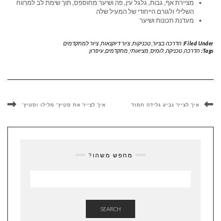
מציירת אף, גבות, גלגל עין, פה ושיער מחוספס, תוך שימת לב למרווח
השלילי ולגורם הייחודי של המעיל שלה
מעדנת תכונות ושיער
Filed Under:
הדרכה בציור
,
טכניקות
,
ציור דיוקנאות
,
ציור למתקדמים
Tags:
הדרכה
,
טכניקה
,
לומיס
,
מציאותי
,
מתקדמים
,
עיפרון
איך לצייר גביע גלידה חמוד
איך לצייר את סטיץ' מלילו וסטיץ'
מחפש משהו?
SEARCH