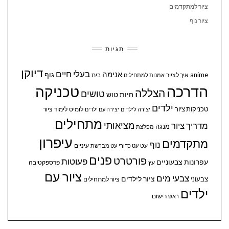
ציור למתקדמים
ציור נוף
תגיות
דיוקן
בעלי חיים
אנימה
גוף
anime
איך לצייר
בית
אמנות למתחילים
הדרכה
טכניקה
הצללה
טושים
חיות
טוש
ילדים
טכניקות ציור
לומיס
לימוד ציור
יצירה לילדים
יצירה עם ילדים
מתחילים
מציאותי
מדריך ציור
מנגה
מפלצת
עיפרון
מתקדמים
נוף
עיניים
עט
עט כדורי
עט מברשת
פנים
פורטרט
פעוטות
עפרונות צבעוניים
עץ
פרספקטיבה
ציור עם
צבעי מים
ציור לילדים
צבעוני
ציור למתחילים
ילדים
ראש
רישום