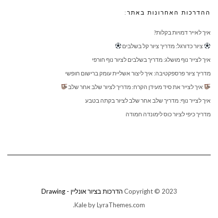
ההדרכות האחרונות באתר:
איך לאייר דמויות בקלות?
ציור כדורגל: מדריך ציור קל בשלבים
איך לצייר נוף מושלג: מדריך בשלבים לציור נוף חורפי
מדריך ציור פרספקטיבה: איך ליצור אשליית עומק ברישום חופשי
איך לצייר את סיד מעידן הקרח: מדריך לציור שלב אחר שלב
איך לצייר נוף: מדריך שלב אחר שלב לציור בקתה בטבע
מדריך כיפי לציור כוס לימונדה חמודה
Copyright © 2023
הדרכות בציור אונליין - Drawing
Kale
by LyraThemes.com.