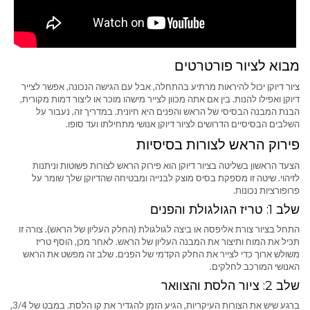
מבוא לציור פורטרטים
ציור דיוקן יכול להיראות מרתיע בהתחלה, אבל עם הגישה הנכונה, אפשר לצייר
דיוקן ואפילו להנות. בין אם אתה מכוון לצייר מישהו מוכר או ליצור דמות מקורית,
הבנת המבנה הבסיסי של הראש והפנים היא חיונית. במדריך זה, נעבור על
השלבים הבסיסיים הדרושים לציור דיוקן אנושי מתחילתו ועד סופו.
פירוק הראש לצורות בסיסיות
הצעד הראשון בשליטה בציור דיוקן הוא פירוק הראש לצורות פשוטות וניתנות
לזיהוי. שיטה זו מספקת בסיס מוצק לבנייה ומבטיחה שהדיוקן שלך שומר על
פרופורציות נכונות.
שלב 1: טריז הגולגולת והפנים
התחל בציור צורת אליפסה או ביצה לגולגולת (החלק העליון של הראש). צורה זו
תכיל את המוח ותיצור את המבנה העליון של הראש. לאחר מכן, הוסף טריז
משולש ארוך כדי לצייר את החלק הקדמי של הפנים. שלב זה מפשט את הראש
האנושי המורכב לחלקים.
שלב 2: ציור הלסת והצוואר
ברגע שיש את הצורות העיקריות, הגיע הזמן להגדיר את קו הלסת. במבט של 3/4,