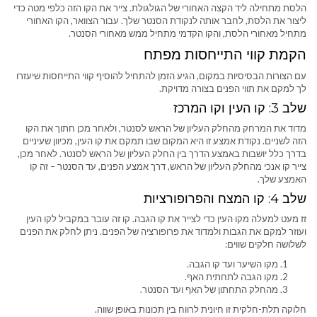
הלסת מתחילה ליד הקצה האחורי של הגולגולת. צייר את הקו הזה כלפי מטה כדי
ליצור את הלסת, לחבר אותה לנקודת הסנטר שלך. עבור הצוואר, הקו האחורי
מתחיל מאחורי הלסת, והקו הקדמי מתחיל ממש מאחורי הסנטר.
הקמת קווי התייחסות מפתח
עם הצורות הבסיסיות במקום, הגיע הזמן להתחיל להוסיף קווי התייחסות שיעזרו
לך למקם את תווי הפנים בצורה מדויקת.
שלב 3: קו העין וקו המרכז
מדוד את המרחק מהחלק העליון של הראש לסנטר, ולאחר מכן חתוך את הקו
הזה לשניים. נקודת אמצע זו היא המקום שבו תמקם את קו העין, מכיוון שעיניים
בדרך כלל יושבות באמצע הדרך בין החלק העליון של הראש לסנטר. לאחר מכן,
צייר קו אנכי מהחלק העליון של הראש, דרך אמצע הפנים, עד הסנטר – זה קו
האמצע שלך.
שלב 4: קו המצח והפרופורציות
זז מעט למעלה מקו העין כדי לצייר את קו הגבה. קו זה עובר במקביל לקו העין
ועוזר למקם את הגבות ולמדוד את פרופורציה של הפנים. ניתן לחלק את הפנים
לשלושה חלקים שווים:
מקו השיער ועד קו הגבה.
מקו הגבה לתחתית האף.
מהחלק התחתון של האף ועד הסנטר.
חלוקה תלת-חלקית זו חיונית לרווח בין תכונות באופן שווה.