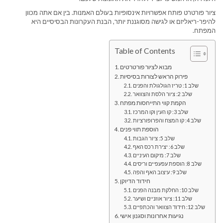
ציור פורטרט פותח אפשרויות אינסופיות בעולם האמנות. בין אם אתה מכוון
להיפר-ריאליזם או לגישה מסוגננת יותר, הבנת העקרונות הבסיסיים היא
המפתח.
Table of Contents
מבוא לציור פורטרטים
פירוק הראש לצורות בסיסיות
שלב 1: טריז הגולגולת והפנים
שלב 2: ציור הלסת והצוואר
הקמת קווי התייחסות מפתח
שלב 3: קו העין וקו המרכז
שלב 4: קו המצח והפרופורציות
הוספת תווי פנים
שלב 5: ציור הגבות
שלב 6: יצירת רכס האף
שלב 7: מיקום העיניים
שלב 8: הוספת עפעפיים וריסים
שלב 9: עיצוב האף והפה
חידוד הדיוקן
שלב 10: החלקת מבנה הפנים
שלב 11: ציור אוזניים ושיער
שלב 12: חידוד הצוואר והכתפיים
נגיעות אחרונות וסגנון אישי