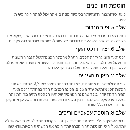
הוספת תווי פנים
כעת, כשהמבנה וההנחיות הבסיסיות מונחים, אתה יכול להתחיל להוסיף תווי
פנים.
שלב 5: ציור הגבות
החל מהקו המרכזי, צייר את קצות הגבות במרחקים שווים. בזמן הציור, שקול את
הצורה של כל גבה ולא שערות בודדות. זה יעזור לשמור על צורה ומבנה עקביים.
שלב 6: יצירת רכס האף
רכס האף חיוני להגדרת הפנים. התחל מהפינה הפנימית של הגבה החיצונית
והתעקל מטה לכיוון קו העין, ואז התרחב החוצה כדי ליצור את קצה האף. שימו לב
לקשר בין החלק העמוק ביותר של רכס האף לקו העין.
שלב 7: מיקום העיניים
עיניים יכולות להיות מסובכות, במיוחד בפרספקטיבה של 3/4. התחל באיתור
הפינות הפנימיות של שתי העיניים. הפינה הפנימית הקרובה יותר לרכס האף
תהיה הדוקה יותר, בעוד שהפינה הפנימית של העין הנוספת תהיה מרווחת יותר
בגלל הפרספקטיבה. המרווח בין העיניים הוא בערך באותו רוחב של עין אחת, אך
מתכוונן מעט בגלל הזווית.
שלב 8: הוספת עפעפיים וריסים
עבור העפעף העליון, צייר עקומה לכל עין. העין הקרובה יותר לצופה תיראה גדולה
יותר, ואילו העין הנוספת תהיה קצרה יותר. הוסף את הקשתיות הבאות, וודא שהן