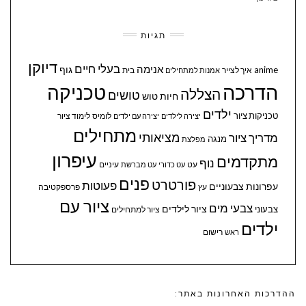
תגיות
דיוקן
בעלי חיים
אנימה
גוף
anime
איך לצייר
בית
אמנות למתחילים
הדרכה
טכניקה
הצללה
טושים
חיות
טוש
ילדים
טכניקות ציור
לומיס
לימוד ציור
יצירה לילדים
יצירה עם ילדים
מתחילים
מציאותי
מדריך ציור
מנגה
מפלצת
עיפרון
מתקדמים
נוף
עיניים
עט
עט כדורי
עט מברשת
פנים
פורטרט
פעוטות
עפרונות צבעוניים
עץ
פרספקטיבה
ציור עם
צבעי מים
ציור לילדים
צבעוני
ציור למתחילים
ילדים
ראש
רישום
ההדרכות האחרונות באתר: