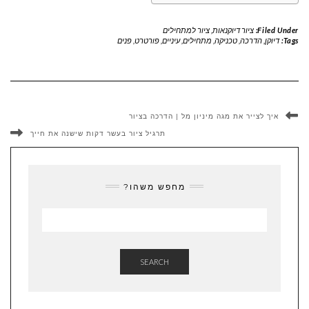
Filed Under:
ציור דיוקנאות
,
ציור למתחילים
Tags:
דיוקן
,
הדרכה
,
טכניקה
,
מתחילים
,
עיניים
,
פורטרט
,
פנים
איך לצייר את מגה מיניון מל | הדרכה בציור
תרגיל ציור בעשר דקות שישנה את חייך
מחפש משהו?
SEARCH