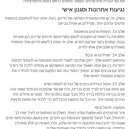
את קווי הבנייה וודא שרוחב הצוואר מתאים לראש באופן פרופורציונלי.
נגיעות אחרונות וסגנון אישי
בשלב זה, יש את המסגרת המלאה של הדיוקן. כעת, אתה יכול להתעמק בהוספת
פרטים עדינים יותר, סטיילינג או אפילו צביעה.
שלב 13: הוספת פרטים והתאמות
חפש את כל האזורים הזקוקים לכוונון נוסף והוסף פרטים עדינים כגון שערות
גבות, קמטים בעור ומרקם הפנים. שלב זה עוסק בליטוש הדיוקן שלך והוספת
מאפיינים שמביאים אותו לחיים.
שלב 14: סטיילינג או עיבוד
בהתאם לסגנון שלך, ייתכן שתרצה לשפר תכונות מסוימות או להוסיף תכונות
ייחודיות. בין אם אתה משמר את המראה המשורטט או מחליט ללכת על רינדור
מלא עם צבעים וגוונים, הטאץ' הסופי הזה הוא המקום שבו תוכל להחדיר את
הכשרון האמנותי האישי שלך.
שלב 15: שקול הבדלים בפנים של גברים לעומת נשים
אם אתם עוברים לצייר פנים גבריות, זכרו שבעוד שהמבנה הבסיסי נשאר זהה,
פנים גבריות כוללות בדרך כלל מבני עצם בולטים יותר, סנטרים גדולים יותר
ועיניים קטנות יותר. זה הכל על הדגשת ההבדלים כדי ללכוד את מהות הדמות.
מסקנה: תרגול וניסוי
ציור פורטרטים הוא אמנות ומדע כאחד. השלבים המתוארים לעיל יעזרו לך
להתחיל, אבל תרגול מתמשך והתנסות הם חיוניים. עיין במגוון הפניות ולמד פנים
שונות כדי להבין את התכונות הייחודיות שלהן. זכרו, טעויות הן חלק מתהליך
הלמידה, אז המשיכו לצייר ולחדד את האומנות שלכם.