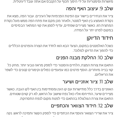
מיושרות וסימטריות על ידי היפוך תכוף על הקנבס אם אתה עובד דיגיטלית.
שלב 9: עיצוב האף והפה
צייר את הנחיריים ביישור עם הפינות הפנימיות של העיניים. עבור הפה, מצא את
נקודת האמצע בין האף לסנטר, ולאחר מכן מקם את פתח הפה ממש מעל נקודת
המחצית הזו. כאשר מציירים שפתיים, עדיף לסמן את קווי המתאר הבסיסיים
במקום לפרט יתר על המידה.
חידוד הדיוקן
כשכל האלמנטים במקום, הצעד הבא הוא לחדד את הצורה והפרטים הכלליים
כדי להפוך את הדיוקן למלוכד.
שלב 10: החלקת מבנה הפנים
התאם את צורות המצח, הלחיים והסנטר כדי לספק מראה טבעי יותר. מחק כל
קווי בנייה מיותרים. הוסף פרטים כמו עפעפיים כפולים וקימורים קטנים כדי לשפר
את הריאליזם.
שלב 11: ציור אוזניים ושיער
האוזניים בדרך כלל מתיישרות עם קו העין ומסתיימות בין האף לקו הגבה. כאשר
מציירים שיער, התייחסו אליו כאל נפח שיושב על הראש, לא רק קווים שטוחים.
התאם את צורת הגולגולת בהתאם כדי לפנות מקום לנפח התסרוקת.
שלב 12: חידוד הצוואר והכתפיים
צייר את שרירי הצוואר והוסף את הכתפיים כדי לספק הקשר ותמיכה לראש. נקה