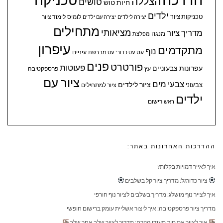
הצללה
טושים
חיות
טוש
ילדים
טכניקות ציור
לומיס
לימוד ציור
יצירה לילדים
יצירה עם ילדים
מתחילים
מציאותי
מדריך ציור
מנגה
מפלצת
עיפרון
מתקדמים
נוף
עיניים
עט
עט כדורי
עט מברשת
פנים
פורטרט
פעוטות
עפרונות צבעוניים
עץ
פרספקטיבה
ציור עם
צבעי מים
ציור לילדים
צבעוני
ציור למתחילים
ילדים
ראש
רישום
ההדרכות האחרונות באתר:
איך לאייר דמויות בקלות?
ציור כדורגל: מדריך ציור קל בשלבים
איך לצייר נוף מושלג: מדריך בשלבים לציור נוף חורפי
מדריך ציור פרספקטיבה: איך ליצור אשליית עומק ברישום חופשי
איך לצייר את סיד מעידן הקרח: מדריך לציור שלב אחר שלב