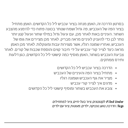
בסרטון הדרכה זה, האמן מנחה בציור עכביש ליל כל הקדושים. האמן מתחיל
בציור הפה של העכביש, פה גדול ושמח שנותר בכוונה פתוח כדי להימנע מהצבע
השחור. העיניים באות לאחר מכן, עם עיגול גדול במילוי שחור ועיגול קטן יותר
נותר לבן כדי להעניק לעיניים מראה מבריק. לאחר מכן מציירים את גופו של
העכביש, ואחריו שמונה רגליו, אשר מצוירות עבות ומעוקלות. לאחר מכן האמן
מראה כיצד לצייר קורי עכביש על ידי חיבור קווים והוספת שכבות של קורים. לאחר
צביעת העכביש בשחור, האמן מוסיף כמה קישוטי ליל כל הקדושים, כגון דלעות
ותירס ממתקים.
הדרכה בציור עכביש ליל כל הקדושים
מתחיל בציור הפה והעיניים של העכביש
מצייר את גוף העכביש ושמונה רגליו
מדגים איך לצייר קורי עכביש
צובע את העכביש בשחור ומוסיף קישוטי ליל כל הקדושים
Filed Under:
לקטנטנים
,
ציור בעלי חיים
,
ציור למתחילים
Tags:
הדרכה
,
טוש
,
טכניקה
,
ילדים
,
פעוטות
,
ציור עם ילדים