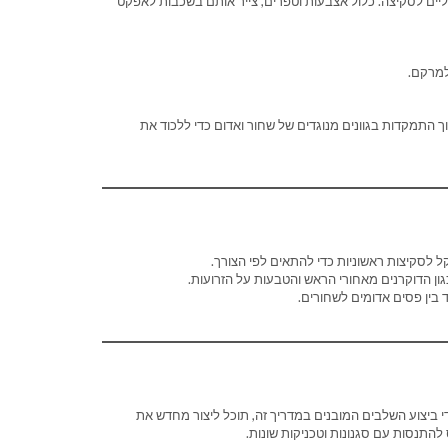
סוליים לסקיצה. כלול אצבעות וטפרים, צייר אותם בשכבות לאפקט
למרקם.
ך התמקדות בגוונים מנוגדים של שחור ואדום כדי ללכוד את
 לסקיצות ראשוניות כדי להתאים לפי הצורך.
ון הדוקרנים מאחורי הראש והטבעות על הזרועות.
בין פסים אדומים לשחורים.
קיפוד מסוניק היא חוויה מתגמלת עבור מעריצי Sonic Tapes. על ידי ביצוע השלבים המובנים במדריך זה, תוכל ליצור מחדש את
להתנסות עם סגנונות וטכניקות שונות.