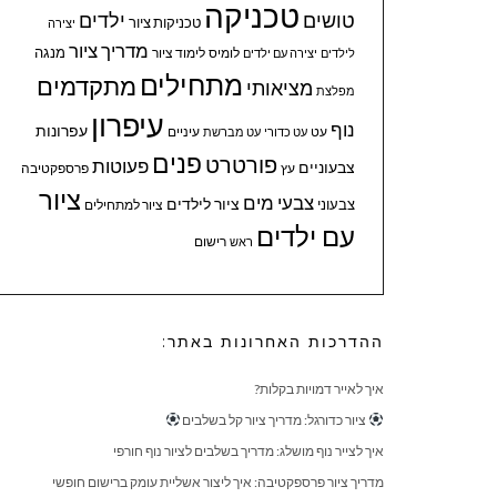
טכניקה
טושים
ילדים
טכניקות ציור
יצירה
מדריך ציור
מנגה
לומיס
לימוד ציור
לילדים
יצירה עם ילדים
מתחילים
מתקדמים
מציאותי
מפלצת
עיפרון
נוף
עפרונות
עיניים
עט
עט כדורי
עט מברשת
פנים
פורטרט
פעוטות
צבעוניים
עץ
פרספקטיבה
ציור
צבעי מים
ציור לילדים
צבעוני
ציור למתחילים
עם ילדים
ראש
רישום
ההדרכות האחרונות באתר:
איך לאייר דמויות בקלות?
ציור כדורגל: מדריך ציור קל בשלבים
איך לצייר נוף מושלג: מדריך בשלבים לציור נוף חורפי
מדריך ציור פרספקטיבה: איך ליצור אשליית עומק ברישום חופשי