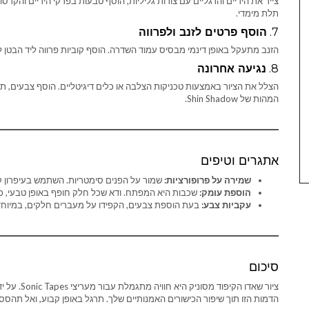
צייר את הידיים והרגליים עם צורות גליליות, הוסף טבעות בפרקי הידיים והקר
תלת מימדי.
7.
הוסף פרטים לזנב ולפרווה
הזנב מתעקל באופן דינמי מבסיס עמוד השדרה. הוסף קוביות פרווה ליד הבטן 
8.
נגיעה אחרונה
הצלל את הציור באמצעות טכניקות הצלבה או כלים דיגיטליים. הוסף צבעים, תו
המהות של Shin Shadow.
אתגרים וטיפים
שמירה על פרופורציות:
שמור על הפנים סימטריות. השתמש בעיפרון קל
הוספת עומק:
שכבות היא המפתח. ודא שכל חלק חופף באופן טבעי, כג
עקביות צבע:
בעת הוספת צבעים, הקפידו על מעברים חלקים, במיוחד 
סיכום
ציור שאדו ה
הדמות הזו תוך שיפור הכישורים האמנותיים שלך. תרגל באופן קבוע, ואל תהסס 