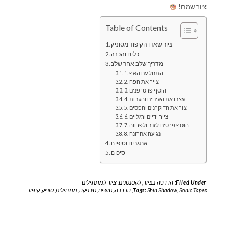
ציור שמח!
Table of Contents
ציור שאדו הקיפוד מסוניק
כלים והכנה
מדריך שלב אחר שלב
1. התחל עם האף
2. צייר את הפה
3. הוסף פרטי פנים
4. עצבו את העיניים והגבות
5. צור את הדוקרנים והפסים
6. צייר ידיים ורגליים
7. הוסף פרטים לזנב ולפרווה
8. נגיעה אחרונה
אתגרים וטיפים
סיכום
Filed Under:
הדרכה בציור
,
לקטנטנים
,
ציור למתחילים
Sonic Tapes
,
Shin Shadow
Tags:
,
הדרכה
,
טושים
,
טכניקה
,
מתחילים
,
סוניק
,
קיפוד