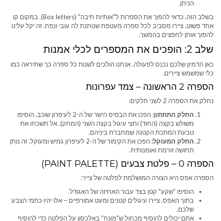
הניתן.
בשלב הזה, כדאי להפוך את הספרות ל"אותיות תיבה" (Box letters). במקום קו
אחד פשוט, ציירו מסביב לכל ספרה מעטפת שנותנת לה עובי ונפח. זה יקל עלינו
להפוך אותן לחפצים בהמשך.
שלב 2: הופכים את המספרים לכלי אמנות
כאן הדמיון שלכם נכנס לפעולה. אנחנו הולכים לשנות כל ספרה כך שתיראה כמו
כלי שמשמש ציירים.
הספרה 2 הראשונה – צמד עפרונות
נחלק את הספרה 2 לשני חלקים:
החלק התחתון:
הפכו את הבסיס הישר של ה-2 לעיפרון שוכב. הוסיפו
משולש בקצה (החוד) וחצי עיגול בקצה השני (המחק). אל תשכחו את
טבעת המתכת הקטנה שמחברת ביניהם.
החלק המעוקל:
הפכו את הקימור של ה-2 לעיפרון גמיש ומעוקל. זה נותן
תחושה זורמת ואומנותית.
הספרה 0 – פלטת צבעים (PAINT PALETTE)
הספרה אפס היא הצורה המושלמת לפלטה של צייר:
הוסיפו "שקע" קטן בצד עבור האחיזה של האגודל.
בתוך האפס, ציירו עיגולים קטנים ומעט אמורפיים – אלו יהיו כתמי הצבע
שלכם.
אתם יכולים להוסיף מכחול ש"מונח" באלכסון על הפלטה כדי להוסיף