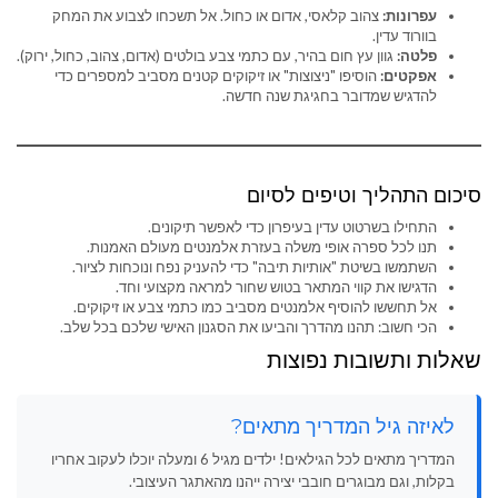
עפרונות:
צהוב קלאסי, אדום או כחול. אל תשכחו לצבוע את המחק
בוורוד עדין.
פלטה:
גוון עץ חום בהיר, עם כתמי צבע בולטים (אדום, צהוב, כחול, ירוק).
אפקטים:
הוסיפו "ניצוצות" או זיקוקים קטנים מסביב למספרים כדי
להדגיש שמדובר בחגיגת שנה חדשה.
סיכום התהליך וטיפים לסיום
התחילו בשרטוט עדין בעיפרון כדי לאפשר תיקונים.
תנו לכל ספרה אופי משלה בעזרת אלמנטים מעולם האמנות.
השתמשו בשיטת "אותיות תיבה" כדי להעניק נפח ונוכחות לציור.
הדגישו את קווי המתאר בטוש שחור למראה מקצועי וחד.
אל תחששו להוסיף אלמנטים מסביב כמו כתמי צבע או זיקוקים.
הכי חשוב: תהנו מהדרך והביעו את הסגנון האישי שלכם בכל שלב.
שאלות ותשובות נפוצות
לאיזה גיל המדריך מתאים?
המדריך מתאים לכל הגילאים! ילדים מגיל 6 ומעלה יוכלו לעקוב אחריו
בקלות, וגם מבוגרים חובבי יצירה ייהנו מהאתגר העיצובי.