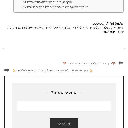
איך לשמור על סביבת עבודה נקייה?
אפשר להשתמש בצבעים אחרים במקום טושים?
Filed Under:
לקטנטנים
Tags:
אמנות למתחילים
,
יצירה לילדים
,
לימוד ציור
,
פעילות הורים וילדים
,
ציור ספרות
,
ציור עם
ילדים
,
שנת 2026
איך לצייר כלבלב צעד אחר צעד
איך מציירים ג'ירפה סתווית? מדריך פשוט לילדים
מחפש משהו?
SEARCH