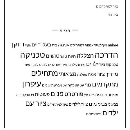
ציור למתקדמים
ציור נוף
תגיות
דיוקן
בעלי חיים
אנימה
גוף
anime
איך לצייר
בית
אמנות למתחילים
הדרכה
טכניקה
הצללה
טושים
חיות
טוש
ילדים
טכניקות ציור
לומיס
לימוד ציור
יצירה לילדים
יצירה עם ילדים
מתחילים
מציאותי
מדריך ציור
מנגה
מפלצת
עיפרון
מתקדמים
נוף
עיניים
עט
עט כדורי
עט מברשת
פנים
פורטרט
פעוטות
עפרונות צבעוניים
עץ
פרספקטיבה
ציור עם
צבעי מים
ציור לילדים
צבעוני
ציור למתחילים
ילדים
ראש
רישום