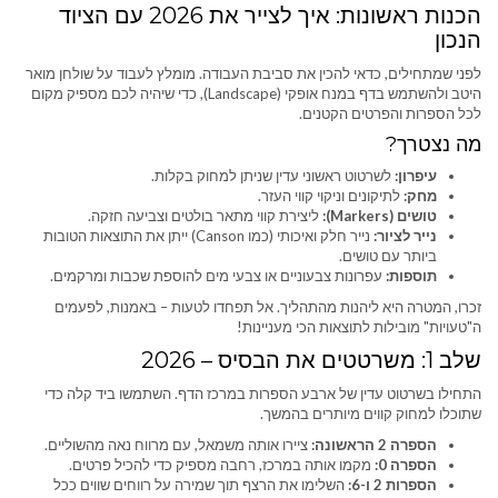
הכנות ראשונות: איך לצייר את 2026 עם הציוד
הנכון
לפני שמתחילים, כדאי להכין את סביבת העבודה. מומלץ לעבוד על שולחן מואר
היטב ולהשתמש בדף במנח אופקי (Landscape), כדי שיהיה לכם מספיק מקום
לכל הספרות והפרטים הקטנים.
מה נצטרך?
עיפרון:
לשרטוט ראשוני עדין שניתן למחוק בקלות.
מחק:
לתיקונים וניקוי קווי העזר.
טושים (Markers):
ליצירת קווי מתאר בולטים וצביעה חזקה.
נייר לציור:
נייר חלק ואיכותי (כמו Canson) ייתן את התוצאות הטובות
ביותר עם טושים.
תוספות:
עפרונות צבעוניים או צבעי מים להוספת שכבות ומרקמים.
זכרו, המטרה היא ליהנות מהתהליך. אל תפחדו לטעות – באמנות, לפעמים
ה"טעויות" מובילות לתוצאות הכי מעניינות!
שלב 1: משרטטים את הבסיס – 2026
התחילו בשרטוט עדין של ארבע הספרות במרכז הדף. השתמשו ביד קלה כדי
שתוכלו למחוק קווים מיותרים בהמשך.
הספרה 2 הראשונה:
ציירו אותה משמאל, עם מרווח נאה מהשוליים.
הספרה 0:
מקמו אותה במרכז, רחבה מספיק כדי להכיל פרטים.
הספרות 2 ו-6:
השלימו את הרצף תוך שמירה על רווחים שווים ככל