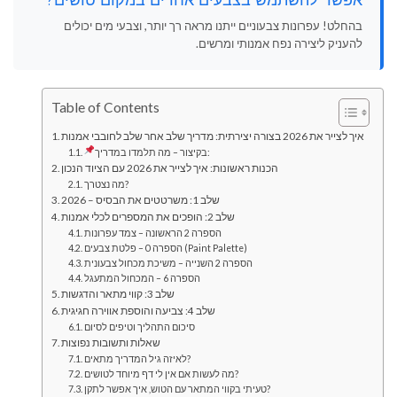
בהחלט! עפרונות צבעוניים ייתנו מראה רך יותר, וצבעי מים יכולים
להעניק ליצירה נפח אמנותי ומרשים.
Table of Contents
איך לצייר את 2026 בצורה יצירתית: מדריך שלב אחר שלב לחובבי אמנות
בקיצור – מה תלמדו במדריך:
הכנות ראשונות: איך לצייר את 2026 עם הציוד הנכון
מה נצטרך?
שלב 1: משרטטים את הבסיס – 2026
שלב 2: הופכים את המספרים לכלי אמנות
הספרה 2 הראשונה – צמד עפרונות
הספרה 0 – פלטת צבעים (Paint Palette)
הספרה 2 השנייה – משיכת מכחול צבעונית
הספרה 6 – המכחול המתעגל
שלב 3: קווי מתאר והדגשות
שלב 4: צביעה והוספת אווירה חגיגית
סיכום התהליך וטיפים לסיום
שאלות ותשובות נפוצות
לאיזה גיל המדריך מתאים?
מה לעשות אם אין לי דף מיוחד לטושים?
טעיתי בקווי המתאר עם הטוש, איך אפשר לתקן?