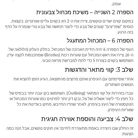
עומק.
הספרה 2 השנייה – משיכת מכחול צבעונית
במקום קווים ישרים ונוקשים, ציירו את ה-2 הזו בקווים גליים ואורגניים. בקצוות,
הוסיפו "שפריצים" קטנים של צבע כדי ליצור תחושה של צבע טרי שנמרח על הדף
בזה הרגע.
הספרה 6 – המכחול המתעגל
הגוף של הספרה 6 יהיה הידית הארוכה של המכחול. בחלק העליון (הלולאה של
ה-6), ציירו את ראש המכחול עם שערות רכות (Bristles) שמתכנסות לקצה עדין.
השתמשו בקווים בצורת S כדי לתת למברשת מראה טבעי.
שלב 3: קווי מתאר והדגשות
אחרי שסיימתם עם העיפרון ואתם מרוצים מהתוצאה, הגיע הזמן להוציא את
הטושים השחורים.
עברו בזהירות על קווי המתאר (Outlining). השתמשו בקו עבה יותר בבסיס של
כל חפץ כדי ליצור אשליה של צל, ובקו דק יותר לפרטים כמו שערות המכחול או
הטקסטורה של העץ בעיפרון. לאחר שהדיו התייבש, מחקו בעדינות את כל
שאריות העיפרון.
שלב 4: צביעה והוספת אווירה חגיגית
זה החלק שבו היצירה באמת מתעוררת לחיים! אין חוקים נוקשים, אבל הנה כמה
הצעות: