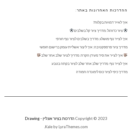
ההדרכות האחרונות באתר:
איך לאייר דמויות בקלות?
ציור כדורגל: מדריך ציור קל בשלבים
איך לצייר נוף מושלג: מדריך בשלבים לציור נוף חורפי
מדריך ציור פרספקטיבה: איך ליצור אשליית עומק ברישום חופשי
איך לצייר את סיד מעידן הקרח: מדריך לציור שלב אחר שלב
איך לצייר נוף: מדריך שלב אחר שלב לציור בקתה בטבע
מדריך כיפי לציור כוס לימונדה חמודה
Copyright © 2023
הדרכות בציור אונליין - Drawing
Kale
by LyraThemes.com.