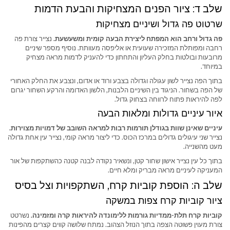
שלב ד: ציור הפנים המצחיקות והבעת הדמות
שרטוט פה גדול ושיניים מצחיקות
פה גדול ורחב הוא המפתח ליצירת הבעה קומית ומשעשעת.
נצייר צורת פה
רחבה ומפותלת המזכירה שעועית או אליפסה מעוותת. נוסיף מספר שיניים
מרובעות ובולטות בחלק העליון והתחתון כדי להעניק לדמות מראה מצחיק
במיוחד.
בתוך הפה נצייר לשון עגולה וגדולה בצבע ורוד או אדום, ונצבע את החלק האחורי
של הפה בשחור. הניגוד בין השיניים הלבנות, הלשון האדומה והרקע השחור יגרום
לפה להיראות פתוח לרווחה בצחוק גדול.
איור עיניים גדולות ומלאות הבעה
עיניים שאינן שוות בגודלן תורמות רבות למראה השובב של דמויות מצוירות.
נצייר שני עיגולים גדולים במרכז הכוס. כדי ליצור מראה קומי, נצייר עין אחת גדולה
מעט מהשנייה.
בתוך כל עין נצייר אישון שחור קטן, ונשאיר נקודה לבנה קטנה כהשתקפות של אור
המעניקה לעיניים מראה מבריק ומלא חיים.
שלב ה: הוספת קוביות קרח, השתקפויות וצל בסיס
ציור קוביות קרח צפות במשקה
קוביות קרח תלת-ממדיות גורמות ללימונדה להיראות קרה ומזמינה.
נשרטט
צורת מעוין פשוטה הצפה בתוך הנוזל הצהוב. נמתח שלושה קווים קצרים מהפינות