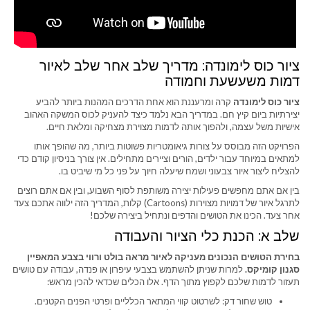
ציור כוס לימונדה: מדריך שלב אחר שלב לאיור
דמות משעשעת וחמודה
ציור כוס לימונדה
קרה ומרעננת הוא אחת הדרכים המהנות ביותר להביע
יצירתיות ביום קיץ חם. במדריך הבא נלמד כיצד להעניק לכוס המשקה האהוב
אישיות משל עצמה, ולהפוך אותה לדמות מצוירת מצחיקה ומלאת חיים.
הפרויקט הזה מבוסס על צורות גיאומטריות פשוטות ביותר, מה שהופך אותו
למתאים במיוחד עבור ילדים, הורים וציירים מתחילים. אין צורך בניסיון קודם כדי
להצליח ליצור איור צבעוני ושמח שיעלה חיוך על פני כל מי שיביט בו.
בין אם אתם מחפשים פעילות יצירה משותפת לסוף השבוע, ובין אם אתם רוצים
לתרגל איור של דמויות מצוירות (Cartoons) קלות, המדריך הזה ילווה אתכם צעד
אחר צעד. הכינו את הטושים והדפים ונתחיל ביצירה שלכם!
שלב א: הכנת כלי הציור והעבודה
בחירת הטושים הנכונים מעניקה לאיור מראה בולט ורווי בצבע המאפיין
סגנון קומיקס.
למרות שניתן להשתמש בצבעי עיפרון או פנדה, עבודה עם טושים
תעזור לדמות שלכם לקפוץ מתוך הדף. אלו הכלים שכדאי להכין מראש:
טוש שחור דק: לשרטוט קווי המתאר הכלליים ופרטי הפנים הקטנים.