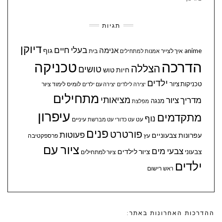
תגיות
דיוקן
בעלי חיים
אנימה
גוף
anime
איך לצייר
בית
אמנות למתחילים
הדרכה
טכניקה
הצללה
טושים
חיות
טוש
ילדים
טכניקות ציור
לומיס
לימוד ציור
יצירה לילדים
יצירה עם ילדים
מתחילים
מציאותי
מדריך ציור
מנגה
מפלצת
עיפרון
מתקדמים
נוף
עיניים
עט
עט כדורי
עט מברשת
פנים
פורטרט
פעוטות
עפרונות צבעוניים
עץ
פרספקטיבה
ציור עם
צבעי מים
ציור לילדים
צבעוני
ציור למתחילים
ילדים
ראש
רישום
ההדרכות האחרונות באתר: