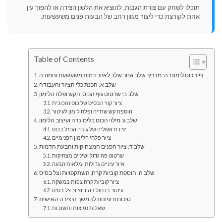
תוכלו לשחק עם צורת הגבות, להוציא את הלשון הצידה או להפוך עין
אחת לקורצת כדי ליצור מגוון רחב של הבעות פנים משעשעות.
Table of Contents
ציור כוס לימונדה: מדריך שלב אחר שלב לאיור דמות משעשעת וחמודה
שלב א: הכנת כלי הציור והעבודה
שלב ב: שרטוט גוף הכוס, הקש ופלח הלימון
ציור קווי הבסיס של כוס הזכוכית
הוספת קש שתייה ופלח לימון לעיטור
שלב ג: מילוי הכוס בלימונדה ועיצוב הלימון
יצירת אשליה של גובה הנוזל בכוס
ציור פלחי הלימון הפנימיים
שלב ד: ציור הפנים המצחיקות והבעת הדמות
שרטוט פה גדול ושיניים מצחיקות
איור עיניים גדולות ומלאות הבעה
שלב ה: הוספת קוביות קרח, השתקפויות וצל בסיס
ציור קוביות קרח צפות במשקה
עיטור בכחול בהיר וציור צל בסיס
סיכום ורעיונות להמשך היצירה האישית
שאלות נפוצות ותשובות