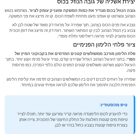
יצירת אשליה של גובה הנוזל בכוס
גובה הנוזל בכוס מגדיר את כמות המשקה ומעניק עומק לציור.
נשתמש בטוש
הצהוב ונשרטט קו אופקי מעט מתחת לשפת הכוס. קו זה מייצג את פני המשקה.
נצבע את פנים הכוס בצהוב, תוך שמירה על מרווח דק מאוד של שטח לבן לא
צבוע בין הנוזל הצהוב לבין קו המתאר השחור. רווח דק זה מייצג את דופן זכוכית
הכוס ומעניק לציור מראה ריאליסטי ותלת-ממדי.
ציור פלחי הלימון הפנימיים
פלח הלימון מורכב ממשולשים קטנים המדמים את בקבוקוני המיץ של
הפרי.
בתוך העיגול הצהוב הגדול שציירנו קודם, נצייר עיגול פנימי וקטן יותר. בתוך
העיגול הקטן נשרטט משולשים קטנים הפונים כולם כלפי המרכז, כמו פרוסות
פיצה.
שמירה על רווחים לבנים דקים בין המשולשים הצהובים תדמה את קליפת הלימון
הפנימית הלבנה ותהפוך את הלימון שלכם לנראה אמיתי וטעים במיוחד.
טיפ מהסטודיו:
כדי להעניק לכוס הלימונדה מראה קריר ומרענן עוד יותר, תוכלו לצייר
טיפות מים קטנות הזולגות על החלק החיצוני של הזכוכית. ציירו אותן
בצורת טיפות קטנות בצבע כחול בהיר או לבן.