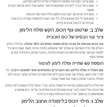
טוש צהוב: לצביעת משקה הלימונדה ופלח הלימון המרענן.
טוש כחול בהיר: ליצירת השתקפויות אור המעניקות לכוס מראה זכוכית
שקוף.
טוש ורוד או אדום: לצביעת הלשון וחלל הפה של הדמות.
טוש אקרילי לבן (אופציונלי): כלי עזר מצוין להוספת נקודות ברק וציור
קוביות קרח מעל צבעים כהים.
שלב ב: שרטוט גוף הכוס, הקש ופלח הלימון
ציור קווי הבסיס של כוס הזכוכית
גוף הכוס מבוסס על מבנה טרפז פשוט המתרחב כלפי מעלה.
נתחיל בחלק
העליון של הדף ונשרטט קו אופקי ישר שישמש כפתח הכוס. משני קצות הקו נרד
למטה עם שני קווים אלכסוניים הנוטים פנימה, ונחבר אותם בתחתית עם קו
אופקי נוסף.
הוספת קש שתייה ופלח לימון לעיטור
קש השתייה ופלח הלימון הם האביזרים המוסיפים אופי למשקה הקיצי.
כדי
לצייר את הקש, נמתח שני קווים מקבילים ואלכסוניים העולים מתוך הכוס כלפי
מעלה, ונחבר אותם בקצה עם קשת קטנה.
את פלח הלימון נמקם ישירות על שפת הכוס. נצייר עיגול גדול המשיק לקו העליון
של הכוס. אל דאגה לגבי קווים שנחתכים או עולים זה על זה, כיוון שהצבע
שנשתמש בו בהמשך יגדיר את הגבולות בצורה ברורה.
שלב ג: מילוי הכוס בלימונדה ועיצוב הלימון