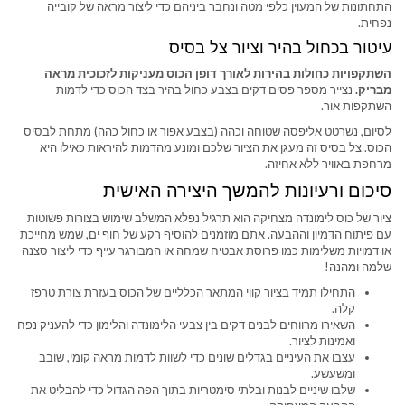
התחתונות של המעוין כלפי מטה ונחבר ביניהם כדי ליצור מראה של קובייה
נפחית.
עיטור בכחול בהיר וציור צל בסיס
השתקפויות כחולות בהירות לאורך דופן הכוס מעניקות לזכוכית מראה
מבריק.
נצייר מספר פסים דקים בצבע כחול בהיר בצד הכוס כדי לדמות
השתקפות אור.
לסיום, נשרטט אליפסה שטוחה וכהה (בצבע אפור או כחול כהה) מתחת לבסיס
הכוס. צל בסיס זה מעגן את הציור שלכם ומונע מהדמות להיראות כאילו היא
מרחפת באוויר ללא אחיזה.
סיכום ורעיונות להמשך היצירה האישית
ציור של כוס לימונדה מצחיקה הוא תרגיל נפלא המשלב שימוש בצורות פשוטות
עם פיתוח הדמיון וההבעה. אתם מוזמנים להוסיף רקע של חוף ים, שמש מחייכת
או דמויות משלימות כמו פרוסת אבטיח שמחה או המבורגר עייף כדי ליצור סצנה
שלמה ומהנה!
התחילו תמיד בציור קווי המתאר הכלליים של הכוס בעזרת צורת טרפז
קלה.
השאירו מרווחים לבנים דקים בין צבעי הלימונדה והלימון כדי להעניק נפח
ואמינות לציור.
עצבו את העיניים בגדלים שונים כדי לשוות לדמות מראה קומי, שובב
ומשעשע.
שלבו שיניים לבנות ובלתי סימטריות בתוך הפה הגדול כדי להבליט את