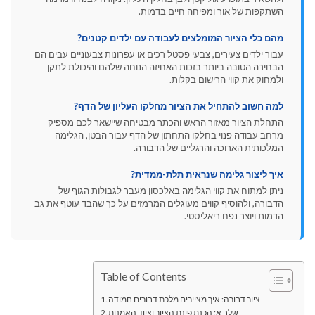
השתקפות של אור ומפיחה חיים בדמות.
מהם כלי הציור המומלצים לעבודה עם ילדים קטנים?
עבור ילדים צעירים, צבעי פסטל רכים או עפרונות צבעוניים עבים הם
הבחירה הטובה ביותר בזכות האחיזה הנוחה שלהם והיכולת לתקן
ולמחוק את קווי הרישום בקלות.
למה חשוב להתחיל את הציור מחלקו העליון של הדף?
התחלת הציור מאזור הראש והכתר מבטיחה שיישאר לכם מספיק
מרחב עבודה פנוי בחלקו התחתון של הדף עבור הבטן, הגלימה
המלכותית הארוכה והרגליים של הדבורה.
איך ליצור גלימה שנראית תלת-ממדית?
ניתן למתוח את קווי הגלימה באלכסון מעבר לגבולות הגוף של
הדבורה, ולהוסיף קווים מעוגלים המרמזים על כך שהבד עוטף את גב
הדמות ויוצר נפח ריאליסטי.
Table of Contents
ציור דבורה: איך מציירים מלכת דבורים חמודה
שלב א: הכנת פינת הציור וציוד האמנות