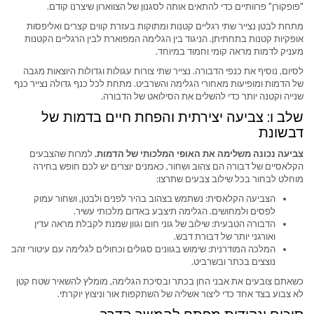
"פופקורן" פרוותיים כדי להתאים אותה לסגנון של הצווארון שיצרנו קודם.
מתחת לבטן נצייר שתי רגליים קטנות ומתוקות בעזרת קווים קצרים ואליפסות
אופקיות קטנות בתחתיתן. הניגוד בין הגלימה המפוארת לבין הרגליים הקטנות
מעניק לדמות מראה קומי וחמוד במיוחד.
לסיום, נוסיף את כנפי הדבורה. נצייר שתי צורות עגולות וגדולות היוצאות מגבה
של הדמות ומופיעות מאחורי הגלימה והשרביט. מתחת לכל כנף גדולה נצייר כנף
שנייה וקטנה יותר כדי להשלים את הסילואט של הדבורה.
שלב ו: צביעה יצירתית והפחת חיים בדמות של
דבשונת
צביעה נכונה משלימה את האופי המלכותי של הדמות.
למרות שהצבעים
הקלאסיים של דבורה הם צהוב ושחור, כאמנים יוצרים יש לכם חופש בחירה
מוחלט לבחור בכל שילוב צבעים שתרצו:
הצביעה הקלאסית: נשתמש בצהוב בהיר לפנים ולבטן, ושחור עמוק
לפסים ולמחושים. הגלימה תיצבע באדום מלכותי עשיר.
הדבורה הטבעית: שילוב של גוני חום וגוון שמנת לקבלת מראה עדין
ואורגני יותר של דבורת דבש.
המלכה המודרנית: שימוש בגוונים סגולים וכחולים לגלימה עם עיטורי זהב
נוצצים בכתר ובשרביט.
כשאתם צובעים את אבני החן בכתר ובסיכת הגלימה, מומלץ להשאיר שטח קטן
לא צבוע בצד אחד כדי ליצור אשליה של השתקפות אור וניצוץ יוקרתי.