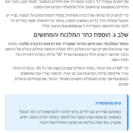
של הפנים בצורת "U" רחבה המגדירה את הלחיים והסנטר. לאחר מכן, נחבר את
הלחיים באמצעות קו מעוקל גדול מלמעלה המייצג את המצח.
כדי להעניק לה מראה של דבורה אמיתית, נוסיף דוגמת פסים על המצח. נצייר קו
מעוקל שעולה ויורד בדיוק באמצע המצח, ונחזור על הפעולה משני הצידים כדי
ליצור את הדוגמה האופיינית ל bumblebee בעיצוב קליל.
שלב ג: הוספת כתר המלכות והמחושים
הכתר המלכותי הוא סימן ההיכר שמגדיר את הדמות כדבורה מלכה.
נמתח
שני קווים אלכסוניים קצרים העולים כלפי מעלה והחוצה מחלקו העליון של הראש.
נחבר את שני הקווים הללו באמצעות צורת "W" גדולה במרכז ליצירת כתר
תלת-ראשי.
כדי לשדרג את הכתר, נוסיף עיגולים קטנים בקצה של כל חוד, ובמרכז הכתר
נצייר אליפסה גדולה המייצגת אבן חן יקרה. לבסוף, נצייר את המחושים
באמצעות שני קווים מעוקלים היוצאים מאחורי הכתר, שבקצותיהם עיגולים
קטנים.
טיפ מהסטודיו:
כשאתם מציירים עם ילדים, כדאי להזכיר להם שאין דבר כזה 'טעות'
באמנות. קו שיצא קצת עקום יכול להפוך בקלות לפרט עיצובי חדש
ומעניין, כמו קפל בגלימה או תנועה מיוחדת של הכנף.