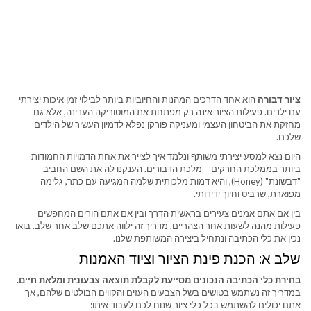
ציור דבורה
הוא אחד הדרכים המהנות והחיוביות ביותר לבילוי זמן איכות יצירתי
עם ילדים. פעילות הציור אינה רק מפתחת את המוטוריקה העדינה, אלא גם
מחזקת את הביטחון העצמי ומעניקה פורקן נפלא לדמיון העשיר של הילדים
שלכם.
היום נצא למסע יצירתי משותף ונלמד איך לצייר את אחת הדמויות החמודות
ביותר בממלכת החרקים – מלכת הדבורים. הענקנו לה את השם החביב
"דבשונת" (Honey), והיא דמות מלכותית שלמה המגיעה עם כתר, גלימה
מפוארת, שרביט וחיוך ידידותי.
בין אם אתם אמנים צעירים בראשית הדרך ובין אם אתם הורים המחפשים
פעילות מהנה לשעות אחר הצהריים, מדריך זה ילווה אתכם שלב אחר שלב. בואו
נכין את כלי הכתיבה ונתחיל ביצירה המשותפת שלנו.
שלב א: הכנת פינת הציור וציוד האמנות
בחירת כלי הכתיבה הנכונים מסייעת לקבלת תוצאה צבעונית ומלאת חיים.
במדריך זה נשתמש בטושים בשל הצבעים העזים והקווים הבולטים שלהם, אך
אתם יכולים להשתמש בכל כלי ציור שנוח לכם לעבוד איתו: