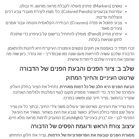
טושים (Markers): פתרון מעולה לקבלת מראה מודגש, חי ובולט.
עפרונות צבעוניים (Colored Pencils): כלי מצוין ליצירת מעברי צבע רכים
והצללות עדינות.
צבעי פסטל או פנדה (Crayons): הבחירה הקלאסית והנוחה עבור אמנים
צעירים מאוד.
עיפרון מחיק (Pencil): מומלץ להתחיל ברישום קל בעיפרון כדי שתוכלו
לתקן שגיאות בקלות.
זכרו תמיד כי באמנות אין חוקים נוקשים והמטרה העיקרית היא ליהנות ולהתאמן.
הדבורה שלכם עשויה להיראות מעט שונה מזו שבמדריך – וזה נהדר, כיוון שזה מה
שהופך את היצירה שלכם לייחודית ואישית.
שלב ב: ציור הפנים והבעת הפנים של הדבורה
שרטוט העיניים והחיוך המתוק
הבעת הפנים היא הלב של כל דמות מאוירת.
נתחיל את הציור בחלק העליון
והמרכזי של הדף, כדי להשאיר מספיק מקום לגוף המלכותי ולגלימה הארוכה
שנצייר בהמשך. נצייר חיוך קטן ופשוט במרכז.
כעת נצייר את העיניים. נשרטט שני עיגולים משני צידי החיוך, ובתוך כל עין נצייר
עיגול קטן נוסף בחלק העליון. כאשר נצבע את העין בשחור, נשאיר את העיגול
הפנימי לבן – זהו "ברק בעיניים" (Catchlight) המעניק לדמות מראה מלא חיים.
עיצוב צורת הראש ודוגמת הפסים של הדבורה
מסגרת הפנים קובעת את הפרופורציות של הדמות.
נצייר את חלקן התחתון