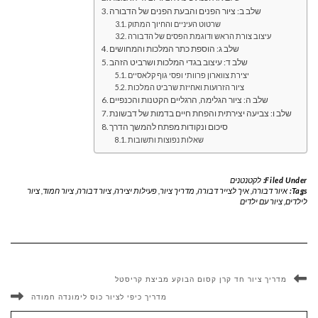
שלב ב: ציור הפנים והבעת הפנים של הדבורה
שרטוט העיניים והחיוך המתוק
עיצוב צורת הראש ודוגמת הפסים של הדבורה
שלב ג: הוספת כתר המלכות והמחושים
שלב ד: עיצוב בגדי המלכות ושרביט הזהב
יצירת צווארון פרוותי ופסי גוף קלאסיים
ציור הזרועות ואחיזת שרביט המלכות
שלב ה: ציור הגלימה, הרגליים הקטנות והכנפיים
שלב ו: צביעה יצירתית והפחת חיים בדמות של דבשונת
סיכום ונקודות מפתח להמשך הדרך
שאלות נפוצות ותשובות
Filed Under:
לקטנטנים
Tags:
איור דבורה
,
איך לצייר דבורה
,
מדריך ציור
,
פעילות יצירה
,
ציור דבורה
,
ציור חמוד
,
ציור
לילדים
,
ציור עם ילדים
מדריך ציור חד קרן קסום הבוקע מביצת קריסטל
מדריך כיפי לציור כוס לימונדה חמודה