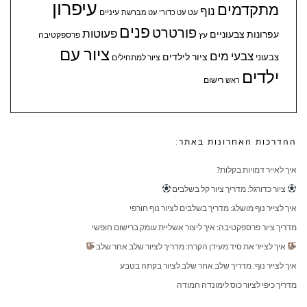
עיפרון
מתקדמים
נוף
עיניים
עט
עט כדורי
עט מברשת
פנים
פורטרט
פעוטות
עפרונות צבעוניים
עץ
פרספקטיבה
ציור עם
צבעי מים
ציור לילדים
צבעוני
ציור למתחילים
ילדים
ראש
רישום
ההדרכות האחרונות באתר:
איך לאייר דמויות בקלות?
ציור כדורגל: מדריך ציור קל בשלבים
איך לצייר נוף מושלג: מדריך בשלבים לציור נוף חורפי
מדריך ציור פרספקטיבה: איך ליצור אשליית עומק ברישום חופשי
איך לצייר את סיד מעידן הקרח: מדריך לציור שלב אחר שלב
איך לצייר נוף: מדריך שלב אחר שלב לציור בקתה בטבע
מדריך כיפי לציור כוס לימונדה חמודה