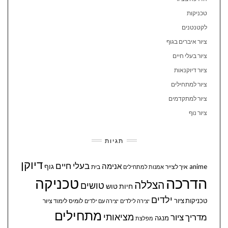
טכניקות
לקטנטנים
ציור איברים בגוף
ציור בעלי חיים
ציור דיוקנאות
ציור למתחילים
ציור למתקדמים
ציור נוף
תגיות
דיוקן
בעלי חיים
אנימה
גוף
anime
איך לצייר
בית
אמנות למתחילים
הדרכה
טכניקה
הצללה
טושים
חיות
טוש
ילדים
טכניקות ציור
לומיס
לימוד ציור
יצירה לילדים
יצירה עם ילדים
מתחילים
מציאותי
מדריך ציור
מנגה
מפלצת