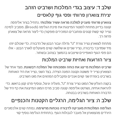
שלב ד: עיצוב בגדי המלכות ושרביט הזהב
יצירת צווארון פרוותי ופסי גוף קלאסיים
צווארון פרוותי מעניק למלכה מראה עשיר ומלכותי.
נתחיל בציור אליפסה
קטנה בדיוק מתחת לסנטר המייצגת את סיכת הגלימה (Brooch). מסביב לסיכה
נצייר קווי קשת קטנים ומחוברים המזכירים פופקורן כדי ליצור מראה של צווארון
פרווה רך.
מתחת לצווארון נצייר צורת "U" גדולה עבור הבטן של הדבורה. כדי שכולם יזהו
מיד שמדובר בדבורה, נצייר שניים או שלושה קווים מעוקלים לאורך הבטן – אלו
הם פסי הגוף האופייניים שייצבעו בהמשך בצהוב ובשחור.
ציור הזרועות ואחיזת שרביט המלכות
שרביט המלכות מייצג את כוחה וסמכותה של המלכה דבשונת.
מצד אחד של
הצווארון נצייר יד פשוטה וקטנה הפונה הצידה. בצד השני, נצייר את היד האוחזת
בשרביט בעזרת שני קווים אנכיים ומקבילים המהווים את מוט השרביט.
בקצה העליון של המוט נצייר צורת "U", מעליה עיגול, ונוסיף פרט קטן בראשו. כדי
להראות אחיזה, נשרטט אליפסה קטנה סביב מרכז המוט המייצגת את כף היד של
הדבורה האוחזת בשרביט בבטחה.
שלב ה: ציור הגלימה, הרגליים הקטנות והכנפיים
הגלימה המלכותית מעניקה לדבורה נוכחות מרשימה.
נמתח קווים אלכסוניים
היורדים מהצווארון אל מעבר לגבולות הגוף. בתחתית הגלימה נוסיף קווי