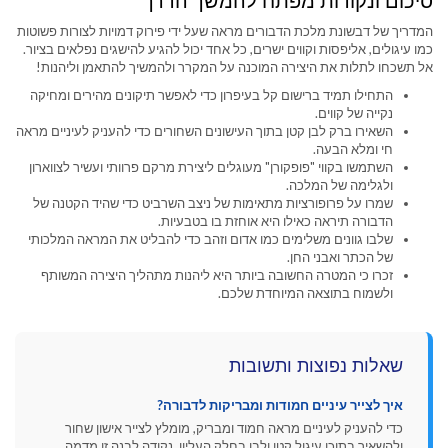
סיכום ונקודות מפתח להמשך הדרך
המדריך של דבשונת מלכת הדבורים מראה שעל ידי פירוק דמויות לצורות פשוטות
כמו עיגולים, אליפסות וקווים ישרים, כל אחד יכול להגיע להישגים נפלאים בציור.
אל תשכחו לתלות את היצירה המוכנה על המקרר ולהמשיך להתאמן וליהנות!
התחילו תמיד ברישום קל בעיפרון כדי לאפשר תיקונים מהירים ומחיקה
נקייה של קווים.
השאירו ברק לבן קטן בתוך העישונים השחורים כדי להעניק לעיניים מראה
חי ומלא הבעה.
השתמשו בקווי "פופקורן" מעוגלים ליצירת מרקם פרוותי ועשיר לצווארון
ולגלימה של המלכה.
שמרו על פרופורציות מתאימות של ניצב השרביט כדי שהיד הקטנה של
הדבורה תיראה כאילו היא אוחזת בו בטבעיות.
שלבו גוונים משלימים כמו אדום וזהב כדי להבליט את המראה המלכותי
של הכתר ואבני החן.
זכרו כי המטרה החשובה ביותר היא ליהנות מתהליך היצירה המשותף
ולשמוח בתוצאה המיוחדת שלכם.
שאלות נפוצות ותשובות
איך לצייר עיניים חמודות ומבריקות לדבורה?
כדי להעניק לעיניים מראה חמוד ומבריק, מומלץ לצייר אישון שחור
ולהשאיר בתוכו עיגול קטן ולבן בחלק העליון. נקודה לבנה זו מדמה