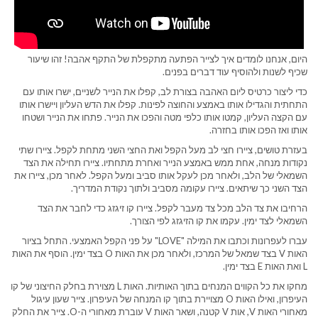
היום, אנחנו לומדים איך לצייר הפתעה מתקפלת של התקף אהבה! זהו שיעור
שכיף לשנות ולהוסיף עוד דברים בפנים.
כדי ליצור כרטיס ליום האהבה בצורת לב, קפלו את הנייר לשניים, ישרו אותו עם
התחתית והגדילו אותו באמצע והחוצה לפינות. קפלו את הדש העליון ויישרו אותו
עם הקצה העליון, קמטו אותו כלפי מטה והפכו את הנייר. פתחו את הנייר ושטחו
אותו ואז הפכו אותו בחזרה.
בעזרת טושים, ציירו חצי לב מעל הקפל ואת החצי השני מתחת לקפל. ציירו שתי
נקודות מנחה, אחת ממש באמצע הנייר ואחרת מתחתיו. ציירו תחילה את הצד
השמאלי של הלב, ולאחר מכן לעקל אותו סביב ומעל הקפל. לאחר מכן, ציירו את
הצד השני כך שיתאים. ציירו עקומה מסביב ולתוך נקודת המדריך.
הרחיבו את צד הלב מכל צד מעבר לקפל. ציירו קו זיגזג כדי לחבר את הצד
השמאלי לצד ימין. עקמו את קו הזיגזג לפי הצורך.
עברו לעפרונות וכתבו את המילה "LOVE" על פני הקפל האמצעי. התחל בציור
האות V בצד שמאל של המרכז, ולאחר מכן את האות O בצד ימין. הוסף את האות
L ואת האות E בצד ימין.
מחקו את כל הקווים המנחים בתוך האותיות. האות L מצוירת בחלק החיצוני של קו
העיפרון, ואילו האות O מצויירת בתוך קו המנחה של העיפרון. צייר שעון עיגול
מאחורי האות V, אות V קטנה, ושאר האות V עוברת מאחורי ה-O. צייר את החלק