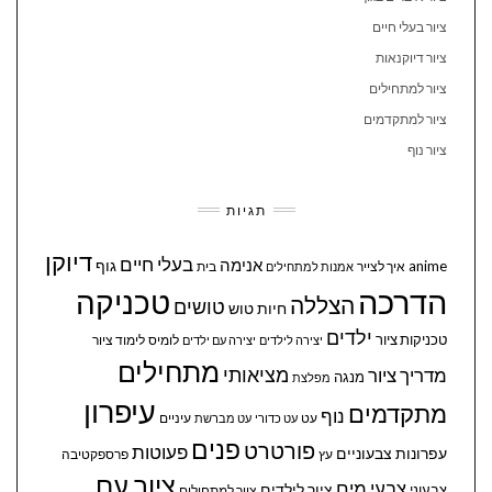
ציור בעלי חיים
ציור דיוקנאות
ציור למתחילים
ציור למתקדמים
ציור נוף
תגיות
דיוקן
בעלי חיים
אנימה
גוף
anime
איך לצייר
בית
אמנות למתחילים
הדרכה
טכניקה
הצללה
טושים
חיות
טוש
ילדים
טכניקות ציור
לומיס
לימוד ציור
יצירה לילדים
יצירה עם ילדים
מתחילים
מציאותי
מדריך ציור
מנגה
מפלצת
עיפרון
מתקדמים
נוף
עיניים
עט
עט כדורי
עט מברשת
פנים
פורטרט
פעוטות
עפרונות צבעוניים
עץ
פרספקטיבה
ציור עם
צבעי מים
ציור לילדים
צבעוני
ציור למתחילים