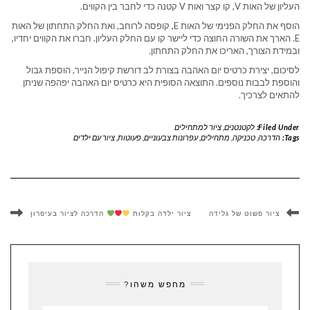
העליון של האות V, קו קצר ואות V קטנה כדי לחבר בין הקווים.
הוסף את החלק הפנימי של האות E, קופסה לרוחב, ואת החלק התחתון של האות
E. הארך את השורה החוצה כדי ליישר קו עם החלק העליון. חברו את הקווים יחדיו,
ובמידת הצורך, האריכו את החלק התחתון.
לסיכום, יצירת כרטיס יום האהבה בצורת לב דורשת קיפול הנייר, הוספת גבול
והוספת לבבות נוספים. התוצאה הסופית היא כרטיס יום האהבה יפהפה שניתן
להתאים לצרכיך.
Filed Under:
לקטנטנים
,
ציור למתחילים
Tags:
הדרכה
,
טכניקה
,
מתחילים
,
עפרונות צבעוניים
,
פעוטות
,
ציור עם ילדים
ציור פשוט של גלידה
ציור ילדה בקלות
הדרכה לציור בעיפרון
מחפש משהו?