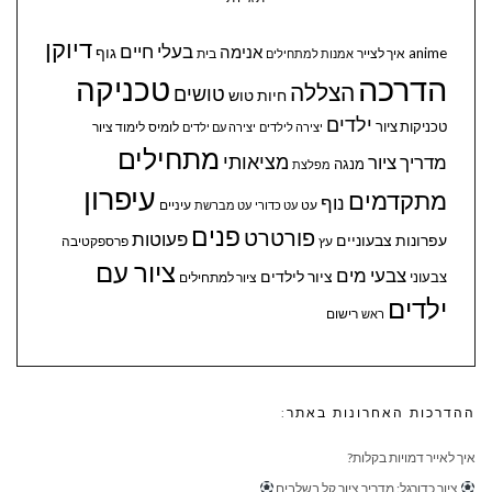
דיוקן
בעלי חיים
אנימה
גוף
anime
איך לצייר
בית
אמנות למתחילים
הדרכה
טכניקה
הצללה
טושים
חיות
טוש
ילדים
טכניקות ציור
לומיס
לימוד ציור
יצירה לילדים
יצירה עם ילדים
מתחילים
מציאותי
מדריך ציור
מנגה
מפלצת
עיפרון
מתקדמים
נוף
עיניים
עט
עט כדורי
עט מברשת
פנים
פורטרט
פעוטות
עפרונות צבעוניים
עץ
פרספקטיבה
ציור עם
צבעי מים
ציור לילדים
צבעוני
ציור למתחילים
ילדים
ראש
רישום
ההדרכות האחרונות באתר:
איך לאייר דמויות בקלות?
ציור כדורגל: מדריך ציור קל בשלבים