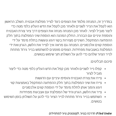
במדריך זה, המנחה מלמד את הצופים כיצד לצייר מפלצת אבטיח. השלב הראשון
הוא לקפל את הנייר לשניים ולאחר מכן לקפל את הדש העליון כלפי מטה כדי
ליצור מוביל לציור. לאחר מכן המנחה מנחה את הצופים דרך ציור צורת האבטיח
והוספת עיניים עם הבהרה. החלק המהנה הוא הוספת שיני המפלצת בתוך חלק
ההפתעה המתקפל. השיניים מצוירות בקווי זיגזג ונעשות בתלת מימד על ידי
הוספת קווים אלכסוניים. המנחה גם מראה איך לצייר את הלשון, הגרון ואת ידי
המפלצת באצבעות מפחידות. הצופים מוזמנים להשתמש בנייר גירוד מתחת
לנייר הציור שלהם כדי להגן על השולחן תוך שימוש בטושים.
סיכום תבליטים:
קפלו נייר לשניים ולאחר מכן קפל את הדש העליון כלפי מטה כדי ליצור
מוביל לציור
ציירו את צורת האבטיח והוסיפו עיניים עם הדגשות
ציירו את שיני המפלצת בתוך חלק ההפתעה המתקפל באמצעות קווי
זיגזג והפוך אותן לתלת מימד על ידי הוספת קווים אלכסוניים
צייר את הלשון, הגרון והיד של המפלצת עם אצבעות מפחידות
השתמש בנייר גירוד מתחת לנייר הציור כדי להגן על השולחן בזמן השימוש
בטושים.
Filed Under:
הדרכה בציור
,
לקטנטנים
,
ציור למתחילים