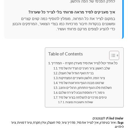
לחלק הפנימי של הפה והלשון.
איך מעניקים לסיד מראה פרוותי בלי לצייר כל שערה?
במקום לצייר את כל הפרווה, מומלץ להוסיף כמה קווים קצרים
ומשוננים בנקודות חיבור מרכזיות כמו בצדי הצוואר, המרפקים והבטן
כדי להציע לצופים מרקם פרוותי ועשיר.
Table of Contents
כל אחד יכול לצייר את סיד מעידן הקרח – המדריך
שלב ראשון: ציור העיניים הצידיות של סיד
בניית האף הגדול של העצלן
ציור הפה, הלשון והשיניים המצחיקות
שרטוט מבנה הגוף והזרועות של סיד
השלמת פלג הגוף התחתון, הרגליים והזנב
גימור, דיו והוספת צבע ליצירה שלכם
טיפים מרכזיים להצלחה בציור של סיד
שאלות ותשובות נפוצות
Filed Under:
לקטנטנים
Tags:
איור בעיפרון
,
איך לצייר את סיד
,
מדריך ציור
,
סיד העצלן
,
עידן הקרח
,
ציור דמויות
,
ציור
לילדים