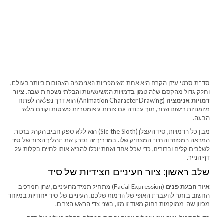
סדרת סרטי עידן הקרח היא אחת מאימפריות האנימציה האהובות ביותר בעולם,
וחלק גדול מהקסם שלה טמון בדמויות המשעשעות והבלתי נשכחות שבה.
ציור
דמויות אנימציה
(Animation Character Drawing) הוא דרך נפלאה לפתח
מיומנויות רישום ואיור, תוך עבודה עם צורות גיאומטריות פשוטות וקווים מלאי
הבעה.
מבין כל הדמויות, סיד העצלן (Sid the Sloth) הוא ללא ספק חביב הקהל בזכות
המראה המפוזר והחיוך המצחיק שלו. במדריך זה נפרק את תהליך הציור של סיד
לשלבים קלים וברורים, כדי שכל אחד ואחת יוכלו להביא אותו לחיים בקלות על
דף הנייר.
שלב ראשון: ציור העיניים הצידיות של סיד
איור הבעת פנים
(Facial Expression) מתחיל תמיד מהעיניים, שהן המרכיב
החשוב ביותר להעברת האופי של הדמות שלכם. העיניים של סיד ייחודיות במיוחד
מכיוון שהן ממוקמות רחוק מאוד זו מזו, בשני צדי הראש הצרים.