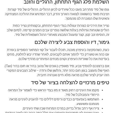
השלמת פלג הגוף התחתון, הרגליים והזנב
גופו של סיד מתרחב מעט ככל שיורדים לכיוון הרגליים. הרגליים של סיד קצרות
ויציבות מאוד בהשוואה לצווארו הארוך והדק, דבר המדגיש את ההליכה המצחיקה
והאיטית שלו המוכרת לנו מהמסך.
נצייר את הירכיים כצורות עגולות בצדי הגוף התחתון, ובקצותיהן נצייר כפות
רגליים שטוחות וגדולות בעלות שלושה טפרים עבים הפונים קדימה. לסיום שלב
זה, הוסיפו זנב קטן, קצר ומעוגל המבצע מאחורי הרגל השמאלית של סיד.
גימור, דיו והוספת צבע ליצירה שלכם
כעת, כשהסקיצה בעיפרון מוכנה, תוכלו לעבור על קווי המתאר הסופיים בעזרת
עט כהה או טוש דק כדי להפוך אותם לקבועים. לאחר שהדיו יבש לחלוטין, מחקו
בעדינות את כל שאריות העיפרון וקווים מנחים המיותרים מהדף שלכם.
אם ברצונכם להוסיף צבע, סיד מאופיין בגוונים של צהוב בהיר או חום בהיר (Tan).
האף שלו מעוצב בגוון חום כהה יותר, והלשון שלו ורודה – שילוב הצבעים המקורי
הזה יעניק לציור שלכם מראה מלא חיים ואנרגיה חיובית.
טיפים מרכזיים להצלחה בציור של סיד
מקמו את העיניים רחוק מאוד זו מזו בצדי הראש כדי לשמור על המראה
הייחודי והמבולבל של סיד.
השתמשו בעפעפיים כבדים וריסים דלילים כדי להעניק לעיניים מראה
מנומנם ומשעשע.
ציירו אף רחב וגדול בדיוק במרכז המרווח שבין שתי העיניים.
עצבו שיניים לא סימטריות והשחירו את חלל הפה הריק כדי ליצור ניגודיות