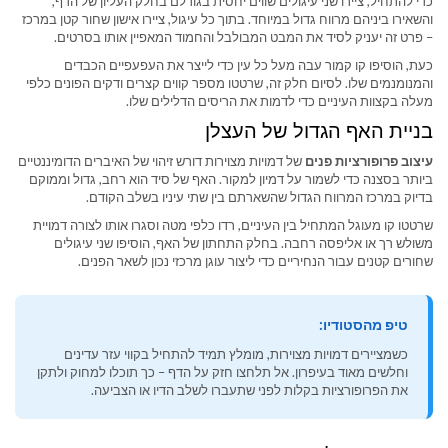
כדי להתחיל, ציירו שני עיגולים שווים יחסית בגודלם בחלק העליון של הדף,
והשאירו ביניהם מרווח גדול במיוחד. בתוך כל עיגול, ציירו אישון שחור קטן במרכז
– פרט זה יעניק לסיד את המבט המבולבל והחמוד המאפיין אותו בסרטים.
כעת, הוסיפו קו קמור עבה מעל כל עין כדי לייצר את העפעפיים הכבדים
והמנומנמים שלו. לסיום חלק זה, שרטטו מספר קווים קצרים ודקים הפונים כלפי
מעלה בקצוות העיניים כדי לדמות את הריסים הדלילים שלו.
בניית האף הגדול של העצלן
עיצוב פרופורציות פנים
של דמויות מצוירות דורש זיהוי של האיברים הדומיננטיים
ביותר בסצנה כדי לשמור על דמיון למקור. האף של סיד הוא רחב, גדול וממוקם
בדיוק במרכז המרווח הגדול שהשארתם בין שתי עיניו בשלב הקודם.
שרטטו קו מעוגל המתחיל בין העיניים, רדו כלפי מטה וסגרו אותו לצורה דמויית
משולש רך או אליפסה רחבה. בחלק התחתון של האף, הוסיפו שני עיגולים
שחורים קטנים עבור הנחיריים כדי ליצור עוגן מרכזי נכון לשאר הפנים.
טיפ מהסטודיו:
כשמציירים דמויות מצוירות, מומלץ תמיד להתחיל בקווי עזר עדינים
וחלשים מאוד בעיפרון. אל תלחצו חזק על הדף – כך תוכלו למחוק ולתקן
את הפרופורציות בקלות לפני שתעברו לשלב הדיו או הצביעה.