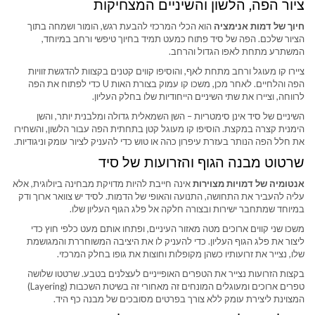
ציור הפה, הלשון והשיניים המצחיקות
חיוך של דמות אנימציה
הוא הכלי המרכזי להבעת רגש, הומור ושמחה בתוך
הציור שלכם. הפה של סיד פתוח כמעט תמיד בחיוך טיפשי ורחב במיוחד,
המשתרע מתחת לאפו הגדול והרחב.
ציירו קו מעוגל ורחב מתחת לאף, והוסיפו קווים קטנים בקצוות להדגשת זוויות
הפה והלחיים. לאחר מכן, משכו קו עמוק בצורת האות U כדי לפתוח את הפה
לרווחה, וציירו את שתי השיניים הייחודיות שלו בחלק העליון.
השיניים של סיד אינן סימטריות – השן השמאלית גדולה ומלבנית יותר, והשן
הימנית קצרה במקצת. הוסיפו קו מעוגל קטן בתחתית הפה עבור הלשון, והשחירו
את חלל הפה הנותר בעזרת עיפרון כהה או טוש כדי להעניק לציור עומק וניגודיות.
שרטוט מבנה הגוף והזרועות של סיד
אנטומיה של דמויות מצוירות
אינה חייבת להיות מדויקת מבחינה ביולוגית, אלא
עליה להעביר את התחושה, התנועה והאופי של הדמות. לסיד יש צוואר ארוך ודק
במיוחד שמתחבר ישירות ובצורה חלקה אל פלג הגוף העליון שלו.
משכו שני קווים ארוכים מטה מאזור העיניים, ופתחו אותם מעט כלפי חוץ כדי
ליצור את פלג הגוף העליון. כדי להעניק לו את היציבה המשוחררת והמגושמת
שלו, נצייר את זרועותיו כשהן מקופלות וחוצות את גופו בחלק המרכזי.
בקצות הזרועות נצייר את הטפרים האופייניים לעצלנים בטבע. שרטטו שלושה
טפרים ארוכים ומעוגלים המונחים זה מאחורי זה בשיטת השכבות (Layering)
המצוינת ליצירת עומק ללא צורך בפרטים מסובכים של מבנה כף היד.