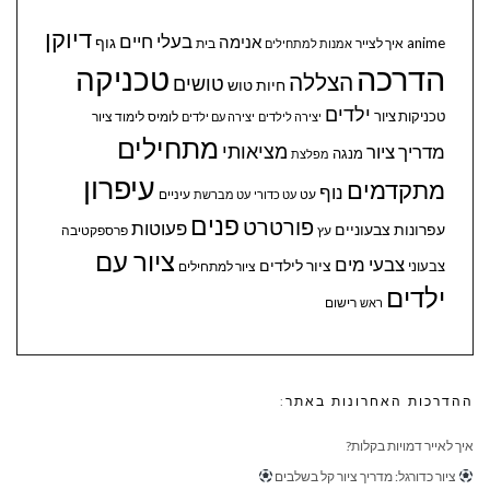
דיוקן
בעלי חיים
אנימה
גוף
anime
איך לצייר
בית
אמנות למתחילים
הדרכה
טכניקה
הצללה
טושים
חיות
טוש
ילדים
טכניקות ציור
לומיס
לימוד ציור
יצירה לילדים
יצירה עם ילדים
מתחילים
מציאותי
מדריך ציור
מנגה
מפלצת
עיפרון
מתקדמים
נוף
עיניים
עט
עט כדורי
עט מברשת
פנים
פורטרט
פעוטות
עפרונות צבעוניים
עץ
פרספקטיבה
ציור עם
צבעי מים
ציור לילדים
צבעוני
ציור למתחילים
ילדים
ראש
רישום
ההדרכות האחרונות באתר:
איך לאייר דמויות בקלות?
ציור כדורגל: מדריך ציור קל בשלבים