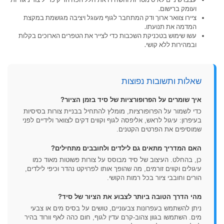
ועומק ברישום.
ציירו צוואר ארוך ודק המתחבר לגוף מעוגל ויציבה מגושמת במקצת
המדמה את תנועתו.
עשו שימוש בטכניקת השכבות כדי לצייר את הטפרים הארוכים בקלות
ובמהירות ללא קושי.
שאלות ותשובות נפוצות
איך שומרים על הפרופורציות של סיד בזמן הציור?
כדי לשמור על הפרופורציות, מומלץ להתחיל בבניית צורות בסיסיות
בעיפרון: עיגול לראש, אליפסה לגוף וקווים דקים לצוואר ולידיים לפני
שמוסיפים את הפרטים הקטנים.
האם המדריך מתאים גם לילדים ולחובבים מתחילים?
כן, בהחלט. העיצוב של סיד מבוסס על צורות פשוטות מאוד כמו
עיגולים וקווים זורמים, מה שהופך אותו לפרויקט נהדר וכיפי לילדים,
הורים וחובבי ציור בכל רמות הקושי.
מהי הדרך הטובה ביותר לצבוע את הציור של סיד?
ניתן להשתמש בעפרונות צבעוניים, טושים על בסיס מים או צבעי
מים. השתמשו בגוון צהוב-קרם עדין לגוף, חום כהה לאף וורוד בהיר