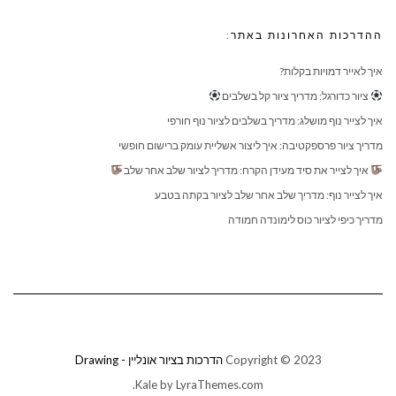
ההדרכות האחרונות באתר:
איך לאייר דמויות בקלות?
ציור כדורגל: מדריך ציור קל בשלבים
איך לצייר נוף מושלג: מדריך בשלבים לציור נוף חורפי
מדריך ציור פרספקטיבה: איך ליצור אשליית עומק ברישום חופשי
איך לצייר את סיד מעידן הקרח: מדריך לציור שלב אחר שלב
איך לצייר נוף: מדריך שלב אחר שלב לציור בקתה בטבע
מדריך כיפי לציור כוס לימונדה חמודה
Copyright © 2023
הדרכות בציור אונליין - Drawing
Kale
by LyraThemes.com.