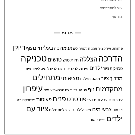
ציור למתקדמים
ציור נוף
תגיות
דיוקן
בעלי חיים
אנימה
גוף
anime
איך לצייר
בית
אמנות למתחילים
הדרכה
טכניקה
הצללה
טושים
חיות
טוש
ילדים
טכניקות ציור
לומיס
לימוד ציור
יצירה לילדים
יצירה עם ילדים
מתחילים
מציאותי
מדריך ציור
מנגה
מפלצת
עיפרון
מתקדמים
נוף
עיניים
עט
עט כדורי
עט מברשת
פנים
פורטרט
פעוטות
עפרונות צבעוניים
עץ
פרספקטיבה
ציור עם
צבעי מים
ציור לילדים
צבעוני
ציור למתחילים
ילדים
ראש
רישום