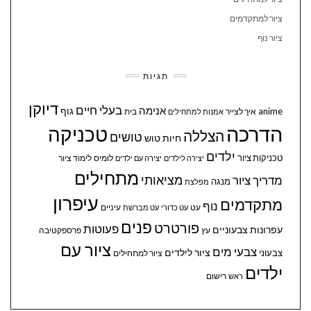
ציור למתקדמים
ציור נוף
תגיות
דיוקן
בעלי חיים
אנימה
גוף
anime
איך לצייר
בית
אמנות למתחילים
הדרכה
טכניקה
הצללה
טושים
חיות
טוש
ילדים
טכניקות ציור
לומיס
לימוד ציור
יצירה לילדים
יצירה עם ילדים
מתחילים
מציאותי
מדריך ציור
מנגה
מפלצת
עיפרון
מתקדמים
נוף
עיניים
עט
עט כדורי
עט מברשת
פנים
פורטרט
פעוטות
עפרונות צבעוניים
עץ
פרספקטיבה
ציור עם
צבעי מים
ציור לילדים
צבעוני
ציור למתחילים
ילדים
ראש
רישום