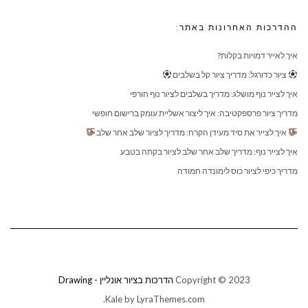
ההדרכות האחרונות באתר:
איך לאייר דמויות בקלות?
ציור כדורגל: מדריך ציור קל בשלבים
איך לצייר נוף מושלג: מדריך בשלבים לציור נוף חורפי
מדריך ציור פרספקטיבה: איך ליצור אשליית עומק ברישום חופשי
איך לצייר את סיד מעידן הקרח: מדריך לציור שלב אחר שלב
איך לצייר נוף: מדריך שלב אחר שלב לציור בקתה בטבע
מדריך כיפי לציור כוס לימונדה חמודה
Copyright © 2023
הדרכות בציור אונליין - Drawing
Kale
by LyraThemes.com.