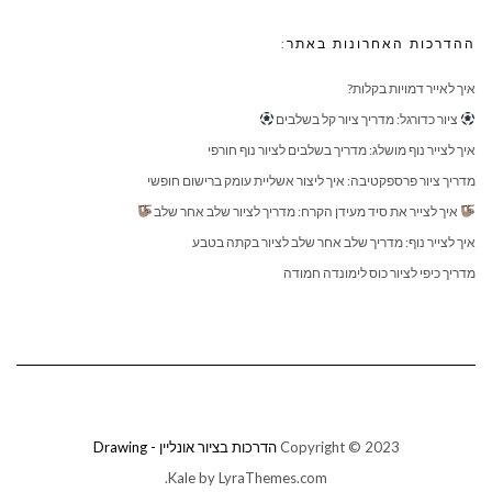
ההדרכות האחרונות באתר:
איך לאייר דמויות בקלות?
ציור כדורגל: מדריך ציור קל בשלבים
איך לצייר נוף מושלג: מדריך בשלבים לציור נוף חורפי
מדריך ציור פרספקטיבה: איך ליצור אשליית עומק ברישום חופשי
איך לצייר את סיד מעידן הקרח: מדריך לציור שלב אחר שלב
איך לצייר נוף: מדריך שלב אחר שלב לציור בקתה בטבע
מדריך כיפי לציור כוס לימונדה חמודה
Copyright © 2023
הדרכות בציור אונליין - Drawing
Kale
by LyraThemes.com.