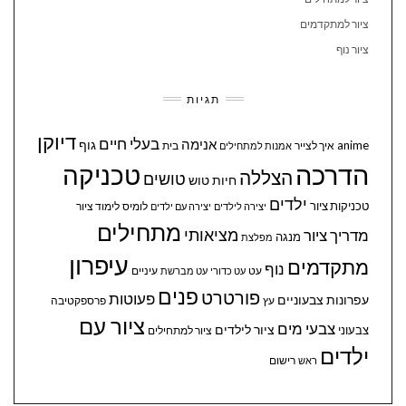
ציור למתקדמים
ציור נוף
תגיות
דיוקן
בעלי חיים
אנימה
גוף
anime
איך לצייר
בית
אמנות למתחילים
הדרכה
טכניקה
הצללה
טושים
חיות
טוש
ילדים
טכניקות ציור
לומיס
לימוד ציור
יצירה לילדים
יצירה עם ילדים
מתחילים
מציאותי
מדריך ציור
מנגה
מפלצת
עיפרון
מתקדמים
נוף
עיניים
עט
עט כדורי
עט מברשת
פנים
פורטרט
פעוטות
עפרונות צבעוניים
עץ
פרספקטיבה
ציור עם
צבעי מים
ציור לילדים
צבעוני
ציור למתחילים
ילדים
ראש
רישום