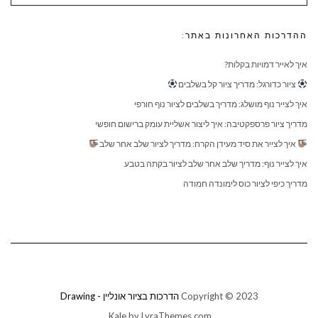
ההדרכות האחרונות באתר:
איך לאייר דמויות בקלות?
ציור כדורגל: מדריך ציור קל בשלבים
איך לצייר נוף מושלג: מדריך בשלבים לציור נוף חורפי
מדריך ציור פרספקטיבה: איך ליצור אשליית עומק ברישום חופשי
איך לצייר את סיד מעידן הקרח: מדריך לציור שלב אחר שלב
איך לצייר נוף: מדריך שלב אחר שלב לציור בקתה בטבע
מדריך כיפי לציור כוס לימונדה חמודה
Copyright © 2023
הדרכות בציור אונליין - Drawing
Kale
by LyraThemes.com.