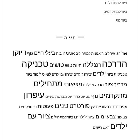
ציור למתחילים
ציור למתקדמים
ציור נוף
תגיות
דיוקן
בעלי חיים
אנימה
גוף
anime
איך לצייר
בית
אמנות למתחילים
הדרכה
טכניקה
הצללה
טושים
חיות
טוש
ילדים
טכניקות ציור
לומיס
לימוד ציור
יצירה לילדים
יצירה עם ילדים
מתחילים
מציאותי
מדריך ציור
מנגה
מפלצת
עיפרון
מתקדמים
נוף
עיניים
עט
עט כדורי
עט מברשת
פנים
פורטרט
פעוטות
עפרונות צבעוניים
עץ
פרספקטיבה
ציור עם
צבעי מים
ציור לילדים
צבעוני
ציור למתחילים
ילדים
ראש
רישום