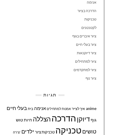
אנימה
הדרכה בציור
טכניקות
לקטנטנים
ציור איברים בגוף
ציור בעלי חיים
ציור דיוקנאות
ציור למתחילים
ציור למתקדמים
ציור נוף
תגיות
בעלי חיים
אנימה
anime
איך לצייר
בית
אמנות למתחילים
הדרכה
דיוקן
הצללה
גוף
חיות
טוש
טכניקה
טושים
ילדים
טכניקות ציור
יצירה