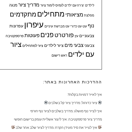
מדריך ציור
מנגה
לומיס
לימוד ציור
לילדים
יצירה עם ילדים
מתחילים
מתקדמים
מציאותי
מפלצת
עיפרון
נוף
עפרונות
עיניים
עט
עט כדורי
עט מברשת
פנים
פורטרט
פעוטות
צבעוניים
עץ
פרספקטיבה
ציור
צבעי מים
ציור לילדים
צבעוני
ציור למתחילים
עם ילדים
ראש
רישום
ההדרכות האחרונות באתר:
איך לאייר דמויות בקלות?
ציור כדורגל: מדריך ציור קל בשלבים
איך לצייר נוף מושלג: מדריך בשלבים לציור נוף חורפי
מדריך ציור פרספקטיבה: איך ליצור אשליית עומק ברישום חופשי
איך לצייר את סיד מעידן הקרח: מדריך לציור שלב אחר שלב