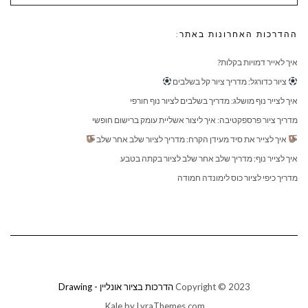
ההדרכות האחרונות באתר:
איך לאייר דמויות בקלות?
ציור כדורגל: מדריך ציור קל בשלבים
איך לצייר נוף מושלג: מדריך בשלבים לציור נוף חורפי
מדריך ציור פרספקטיבה: איך ליצור אשליית עומק ברישום חופשי
איך לצייר את סיד מעידן הקרח: מדריך לציור שלב אחר שלב
איך לצייר נוף: מדריך שלב אחר שלב לציור בקתה בטבע
מדריך כיפי לציור כוס לימונדה חמודה
Copyright © 2023
הדרכות בציור אונליין - Drawing
Kale
by LyraThemes.com.