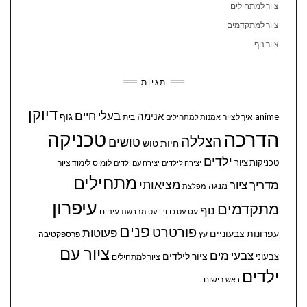
ציור למתחילים
ציור למתקדמים
ציור נוף
תגיות
דיוקן
בעלי חיים
אנימה
גוף
anime
איך לצייר
בית
אמנות למתחילים
הדרכה
טכניקה
הצללה
טושים
חיות
טוש
ילדים
טכניקות ציור
לומיס
לימוד ציור
יצירה לילדים
יצירה עם ילדים
מתחילים
מציאותי
מדריך ציור
מנגה
מפלצת
עיפרון
מתקדמים
נוף
עיניים
עט
עט כדורי
עט מברשת
פנים
פורטרט
פעוטות
עפרונות צבעוניים
עץ
פרספקטיבה
ציור עם
צבעי מים
ציור לילדים
צבעוני
ציור למתחילים
ילדים
ראש
רישום