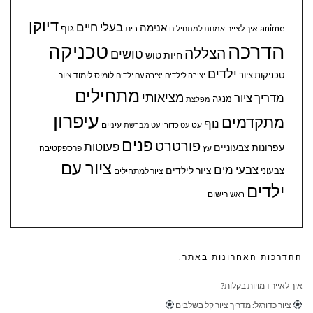
דיוקן
בעלי חיים
אנימה
גוף
anime
איך לצייר
בית
אמנות למתחילים
הדרכה
טכניקה
הצללה
טושים
חיות
טוש
ילדים
טכניקות ציור
לומיס
לימוד ציור
יצירה לילדים
יצירה עם ילדים
מתחילים
מציאותי
מדריך ציור
מנגה
מפלצת
עיפרון
מתקדמים
נוף
עיניים
עט
עט כדורי
עט מברשת
פנים
פורטרט
פעוטות
עפרונות צבעוניים
עץ
פרספקטיבה
ציור עם
צבעי מים
ציור לילדים
צבעוני
ציור למתחילים
ילדים
ראש
רישום
ההדרכות האחרונות באתר:
איך לאייר דמויות בקלות?
ציור כדורגל: מדריך ציור קל בשלבים