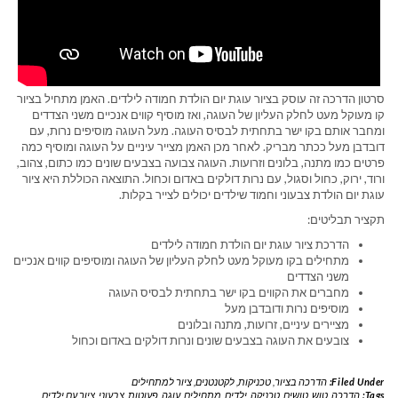
סרטון הדרכה זה עוסק בציור עוגת יום הולדת חמודה לילדים. האמן מתחיל בציור
קו מעוקל מעט לחלק העליון של העוגה, ואז מוסיף קווים אנכיים משני הצדדים
ומחבר אותם בקו ישר בתחתית לבסיס העוגה. מעל העוגה מוסיפים נרות, עם
דובדבן מעל ככתר מבריק. לאחר מכן האמן מצייר עיניים על העוגה ומוסיף כמה
פרטים כמו מתנה, בלונים וזרועות. העוגה צבועה בצבעים שונים כמו כתום, צהוב,
ורוד, ירוק, כחול וסגול, עם נרות דולקים באדום וכחול. התוצאה הכוללת היא ציור
עוגת יום הולדת צבעוני וחמוד שילדים יכולים לצייר בקלות.
תקציר תבליטים:
הדרכת ציור עוגת יום הולדת חמודה לילדים
מתחילים בקו מעוקל מעט לחלק העליון של העוגה ומוסיפים קווים אנכיים
משני הצדדים
מחברים את הקווים בקו ישר בתחתית לבסיס העוגה
מוסיפים נרות ודובדבן מעל
מציירים עיניים, זרועות, מתנה ובלונים
צובעים את העוגה בצבעים שונים ונרות דולקים באדום וכחול
Filed Under:
הדרכה בציור
,
טכניקות
,
לקטנטנים
,
ציור למתחילים
Tags:
הדרכה
,
טוש
,
טושים
,
טכניקה
,
ילדים
,
מתחילים
,
עוגה
,
פעוטות
,
צבעוני
,
ציור עם ילדים