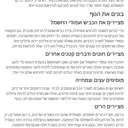
קרשי העץ. הפרט הקטן הזה נותן אופי ומציאות לציור. לא צריך להפוך כל קו
למושלם; קצת חוסר סדר יכול לגרום למרקם להיראות טבעי יותר.
בונים את הנוף
מציירים את הכביש ועמודי החשמל
כדי לגרום לסצנה להרגיש אמיתית, ציירו כביש שמוביל הרחק מהבית. גם הקצוות
של הכביש צריכים להתכנס בנקודת המגוז, כדי לחזק את הפרספקטיבה. תוסיפו
עמודי חשמל לאורך הכביש, ותנסו שאלה שקרובים אליכם ייראו גדולים יותר,
ואלה שרחוקים יהיו קטנים יותר. ההבדל בגודל הוא דרך קלה להראות מרחק.
מציירים חוטים ודברים קטנים אחרים
תחברו את עמודי החשמל עם חוטים, ושוב תשתמשו בנקודת המגוז כדי לכוון
אתכם. הקווים האלה עוזרים לעין של מי שמסתכל ללכת לתוך התמונה ומוסיפים
קצת מציאות. פרטים קטנים כאלה יכולים לגרום לציור להרגיש שלם וחי יותר.
מוסיפים עצים וצמחייה
תשימו עצים ועשבים לאורך הכביש ומסביב לבית. עצים רחוקים יותר צריכים
להיות מצוירים קטנים יותר ועם פחות פרטים, ואלה שבחזית יכולים להיות גדולים
ומפורטים יותר. הטכניקה הזאת עוזרת ליצור תחושה של עומק ומרחב בנוף.
מציירים הרים
ברקע, תציירו הרים חופפים. תשתדלו שהם יהיו נמוכים ועדינים, כי הם אמורים רק
לרמז על מרחק ולא להשתלט על התמונה. השתמשו בהצללה בהירה יותר בשביל
הרים רחוקים יותר, ובצבעים קצת יותר כהים בשביל אלה שבקדמת התמונה.