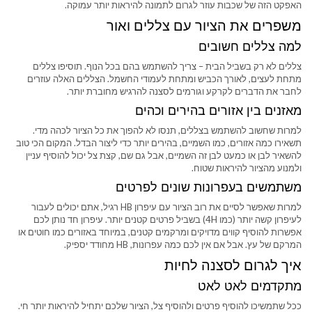
האפקט הזה של שכבות עוזר לגרום לתמונה להיראות יותר עמוקה.
משפרים את הציור עם צללים ואור
למה צללים חשובים
צללים לא רק בשביל הבית – צריך להשתמש בהם בכל הנוף. תוסיפו צללים
מתחת לעצים, לאורך הכביש ומתחת לעמודי החשמל. הצללים האלה עוזרים
לחבר את הדברים לקרקע וגורמים לסצנה להרגיש מחוברת יותר.
מאזנים בין אזורים בהירים וכהים
למרות שחשוב להשתמש בצללים, תנסו לא להפוך את כל הציור לכהה מדי.
תשאירו כמה אזורים, כמו השמיים, בהירים יותר כדי ליצור הבדל. המקום הכי טוב
להשאיר לבן או כמעט לבן זה השמיים, אבל גם שם, קצת צל יכול להוסיף עניין
ולמנוע מהציור להיראות שטוח.
משתמשים בעפרונות שונים לפרטים
למרות שאפשר לסיים את רוב הציור עם עיפרון HB רגיל, אתם יכולים לעבור
לעיפרון קשה יותר (כמו 4H) בשביל פרטים קטנים יותר. עיפרון חד נותן לכם
אפשרות להוסיף קווים מדויקים ומרקמים קטנים, במיוחד באזורים כמו חוטים או
המרקם של עץ. אבל אם אין לכם כמה עפרונות, HB מחודד יספיק.
איך לגרום לסצנה לחיות
מתקדמים לאט לאט
ככל שתמשיכו להוסיף פרטים ולהוסיף צל, הציור שלכם יתחיל להיראות יותר חי.