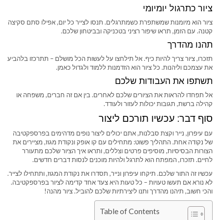
ציור כתרגול יומיומי
ציור הוא מיומנות שמשתפרת כשמתרגלים. תנסו לצייר כל יום, אפילו סתם סקיצה
קטנה. עם הזמן, תראו שיפור רציני בטכניקה ובביטחון שלכם.
תהנו מהדרך
תזכרו, ציור צריך להיות כיף. אל תילחצו על לעשות הכל מושלם – תתרכזו בלהביע
את עצמכם וליהנות. כל ציור הוא הזדמנות ללמוד ולגדול כאמן.
תשתפו את העבודות שלכם
אל תפחדו להראות את הציורים שלכם לאחרים. בין אם זה חברים, משפחה או
קהילה ברשת, תגובות יכולות לעזור ולעודד.
סוף דבר: עכשיו תורכם ליצור
עם עיפרון, נייר וקצת סבלנות, אתם יכולים ליצור נופים מדהימים בפרספקטיבה
של נקודה אחת. התהליך פשוט: מתחילים עם קו אופק ונקודת מגוז, מציירים את
הצורות הבסיסיות, מוסיפים פרטים וצללים, ותראו איך הציור שלכם מתעורר
לחיים. תזכרו, המפתח הוא לתרגל ולהיות מוכנים לנסות דברים חדשים.
עכשיו זה התור שלכם. תיקחו עיפרון ונייר, תסדרו את נקודת המגוז, ותתחילו לצייר.
לא נורא אם תעשו טעויות – כל טעות היא צעד אחד קדימה לציור בפרספקטיבה.
והכי חשוב, תיהנו מהדרך ותנו ליצירתיות שלכם להוביל. ציור מהנה!
Table of Contents