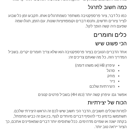
כמה חשוב לתרגל
כמו כל דבר, ציור פרספקטיבה משתפר כשמתרגלים אותו. תקבעו זמן כל שבוע
לצייר ציורים חדשים, ותנסו דברים וקומפוזיציות שונות. עם הזמן, תגלו שמה
שפעם היה קשה הופך לקל.
כלים וחומרים
הכי פשוט שיש
אחד הדברים הטובים בציור פרספקטיבה הוא שלא צריך חומרים יקרים. בשביל
המדריך הזה, כל מה שאתם צריכים זה:
עיפרון HB (או משהו דומה)
סרגל
מחק
נייר
היצירתיות שלכם
אפשר גם: עיפרון קשה יותר (כמו 4H) בשביל פרטים קטנים
הכוח של יצירתיות
למרות שכלים חשובים, הדבר הכי חשוב שיש לכם זה הראש היצירתי שלכם.
תשתמשו בדמיון כדי להוסיף דברים מיוחדים לנוף, בין אם זה כביש מתפתל,
בקתה ישנה או שמיים מדהימים. ככל שתוסיפו יותר דברים שמאפיינים אתכם, כך
הציור ייראה טוב יותר.