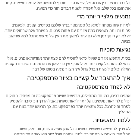
כל דבר חדש – בין אם זה צל, עץ או הר – מוסיף לתחושה של עומק ומציאות. קחו
את הזמן בכל שלב, ואל תפחדו לשנות דברים תוך כדי תנועה.
נמנעים מלצייר יותר מדי
למרות שזה מפתה למלא כל סנטימטר בנייר שלכם בפרטים קטנים, לפעמים
פחות זה יותר. תשאירו כמה אזורים עם פחות פרטים, במיוחד אלה שרחוקים יותר.
זה לא רק חוסך זמן אלא גם עוזר למשוך את העין של מי שמסתכל למה שחשוב
בציור.
נגיעות סופיות
בסוף, תחפשו אזורים שאולי כדאי להוסיף להם קצת יותר ניגודיות או פרטים. אולי
כדאי להכהות צל קצת יותר, או להוסיף עץ כדי לאזן את התמונה. השינויים הקטנים
האלה יכולים לעשות הבדל גדול איך הציור נראה בסופו של דבר.
איך להתגבר על קשיים בציור פרספקטיבה
לא לפחד מפרספקטיבה
אמנים רבים, במיוחד מתחילים, מרגישים שציור פרספקטיבה זה מפחיד. החוקים
יכולים להיראות נוקשים, וקל יותר לראות טעויות. אבל הדרך הכי טובה להפסיק
לפחד זה לתרגל. ככל שתציירו יותר בפרספקטיבה, כך תרגישו יותר בנוח עם
התהליך.
ללמוד מהטעויות
לא צריך להתייאש כשעושים טעויות. כל אמן עושה טעויות, וזה חלק חשוב
מהלימוד. השתמשו במחק כדי לתקן, ותזכרו שכל ציור הוא צעד אחד קדימה.