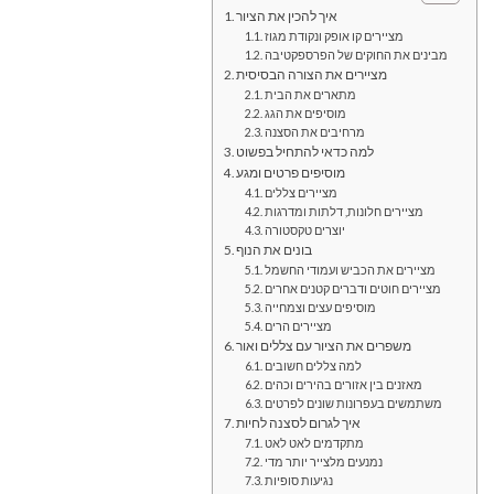
איך להכין את הציור
מציירים קו אופק ונקודת מגוז
מבינים את החוקים של הפרספקטיבה
מציירים את הצורה הבסיסית
מתארים את הבית
מוסיפים את הגג
מרחיבים את הסצנה
למה כדאי להתחיל בפשוט
מוסיפים פרטים ומגע
מציירים צללים
מציירים חלונות, דלתות ומדרגות
יוצרים טקסטורה
בונים את הנוף
מציירים את הכביש ועמודי החשמל
מציירים חוטים ודברים קטנים אחרים
מוסיפים עצים וצמחייה
מציירים הרים
משפרים את הציור עם צללים ואור
למה צללים חשובים
מאזנים בין אזורים בהירים וכהים
משתמשים בעפרונות שונים לפרטים
איך לגרום לסצנה לחיות
מתקדמים לאט לאט
נמנעים מלצייר יותר מדי
נגיעות סופיות