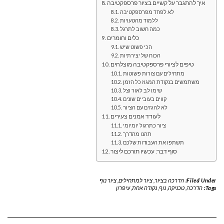
איך להתגבר על קשיים בציור פרספקטיבה
לא לפחד מפרספקטיבה
ללמוד מהטעויות
כמה חשוב לתרגל
כלים וחומרים
הכי פשוט שיש
הכוח של יצירתיות
טיפים לציורי פרספקטיבה מוצלחים
מתחילים עם צורות פשוטות
משתמשים בנקודת המגוז כל הזמן
שימו לב לאור וצל
קווים בעוביים שונים
לא להגזים עם הציור
לעודד אמנים צעירים
ציור כתרגול יומיומי
תהנו מהדרך
תשתפו את העבודות שלכם
סוף דבר: עכשיו תורכם ליצור
Filed Under:
הדרכה בציור
,
ציור למתחילים
,
ציור נוף
Tags:
הדרכה
,
טכניקה
,
נוף
,
נקודה אחת
,
עיפרון