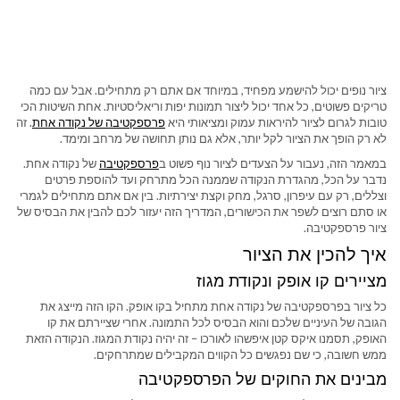
ציור נופים יכול להישמע מפחיד, במיוחד אם אתם רק מתחילים. אבל עם כמה
טריקים פשוטים, כל אחד יכול ליצור תמונות יפות וריאליסטיות. אחת השיטות הכי
טובות לגרום לציור להיראות עמוק ומציאותי היא
פרספקטיבה של נקודה אחת
. זה
לא רק הופך את הציור לקל יותר, אלא גם נותן תחושה של מרחב ומימד.
במאמר הזה, נעבור על הצעדים לציור נוף פשוט ב
פרספקטיבה
של נקודה אחת.
נדבר על הכל, מהגדרת הנקודה שממנה הכל מתרחק ועד להוספת פרטים
וצללים, רק עם עיפרון, סרגל, מחק וקצת יצירתיות. בין אם אתם מתחילים לגמרי
או סתם רוצים לשפר את הכישורים, המדריך הזה יעזור לכם להבין את הבסיס של
ציור פרספקטיבה.
איך להכין את הציור
מציירים קו אופק ונקודת מגוז
כל ציור בפרספקטיבה של נקודה אחת מתחיל בקו אופק. הקו הזה מייצג את
הגובה של העיניים שלכם והוא הבסיס לכל התמונה. אחרי שציירתם את קו
האופק, תסמנו איקס קטן איפשהו לאורכו – זה יהיה נקודת המגוז. הנקודה הזאת
ממש חשובה, כי שם נפגשים כל הקווים המקבילים שמתרחקים.
מבינים את החוקים של הפרספקטיבה