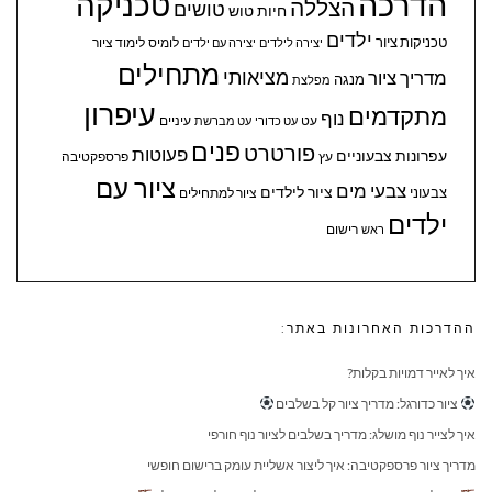
הדרכה
טכניקה
הצללה
טושים
חיות
טוש
ילדים
טכניקות ציור
לומיס
לימוד ציור
יצירה לילדים
יצירה עם ילדים
מתחילים
מציאותי
מדריך ציור
מנגה
מפלצת
עיפרון
מתקדמים
נוף
עיניים
עט
עט כדורי
עט מברשת
פנים
פורטרט
פעוטות
עפרונות צבעוניים
עץ
פרספקטיבה
ציור עם
צבעי מים
ציור לילדים
צבעוני
ציור למתחילים
ילדים
ראש
רישום
ההדרכות האחרונות באתר:
איך לאייר דמויות בקלות?
ציור כדורגל: מדריך ציור קל בשלבים
איך לצייר נוף מושלג: מדריך בשלבים לציור נוף חורפי
מדריך ציור פרספקטיבה: איך ליצור אשליית עומק ברישום חופשי