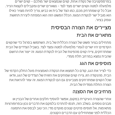
בפרספקטיבה של נקודה אחת, קווים שנמצאים ישר מולכם – קווים ישרים
מלמעלה למטה וקווים ישרים מצד לצד – נשארים ישרים ומקבילים לקצוות הנייר.
אבל כל קו שמתרחק מכם, כמו הצד של בית או כביש, צריך להיות מצויר כאילו
הוא מוביל ישר לנקודת המגוז. הכלל הפשוט הזה הוא המפתח ליצירת תחושת
עומק בציור.
מציירים את הצורה הבסיסית
מתארים את הבית
מתחילים בציור פשוט של הצורה הכללית של בית. השתמשו בסרגל כדי שהקווים
הקדמיים יהיו ישרים לגמרי מלמעלה למטה ומצד לצד. בשביל הצדדים של הבית
שמתרחקים, ציירו קווים מהפינות של הבית לנקודת המגוז. זה ייצור את הרושם
שהבית נמצא במרחב תלת ממדי.
מוסיפים את הגג
כדי לצייר את הגג, קודם כל תמצאו את הנקודה האמצעית מעל החלק הקדמי של
הבית. מהנקודה הזו, ציירו קווים שמחקים את הזווית של הצדדים של הגג, וודאו
שכל הקווים שמתרחקים מצביעים גם הם לנקודת המגוז. זה עוזר להראות את
הצורה התלת ממדית של הבית.
מרחיבים את הסצנה
אחרי שהצורה העיקרית במקום, אפשר להוסיף חלקים אחרים של הבניין או
מבנים נוספים. בשלב הזה, תנסו להתרכז בלמקם את הדברים נכון ובפרופורציות
מתאימות. אל תוסיפו פרטים קטנים מוקדם מדי; הכי טוב לבסס את התמונה
הכללית לפני שמתחילים עם הדברים הקטנים.