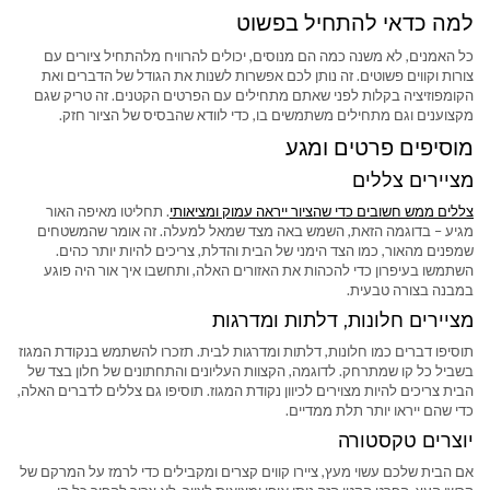
למה כדאי להתחיל בפשוט
כל האמנים, לא משנה כמה הם מנוסים, יכולים להרוויח מלהתחיל ציורים עם
צורות וקווים פשוטים. זה נותן לכם אפשרות לשנות את הגודל של הדברים ואת
הקומפוזיציה בקלות לפני שאתם מתחילים עם הפרטים הקטנים. זה טריק שגם
מקצוענים וגם מתחילים משתמשים בו, כדי לוודא שהבסיס של הציור חזק.
מוסיפים פרטים ומגע
מציירים צללים
צללים ממש חשובים כדי שהציור ייראה עמוק ומציאותי
. תחליטו מאיפה האור
מגיע – בדוגמה הזאת, השמש באה מצד שמאל למעלה. זה אומר שהמשטחים
שמפנים מהאור, כמו הצד הימני של הבית והדלת, צריכים להיות יותר כהים.
השתמשו בעיפרון כדי להכהות את האזורים האלה, ותחשבו איך אור היה פוגע
במבנה בצורה טבעית.
מציירים חלונות, דלתות ומדרגות
תוסיפו דברים כמו חלונות, דלתות ומדרגות לבית. תזכרו להשתמש בנקודת המגוז
בשביל כל קו שמתרחק. לדוגמה, הקצוות העליונים והתחתונים של חלון בצד של
הבית צריכים להיות מצוירים לכיוון נקודת המגוז. תוסיפו גם צללים לדברים האלה,
כדי שהם ייראו יותר תלת ממדיים.
יוצרים טקסטורה
אם הבית שלכם עשוי מעץ, ציירו קווים קצרים ומקבילים כדי לרמז על המרקם של